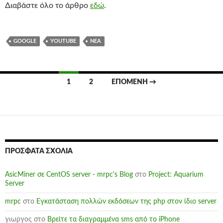
Διαβάστε όλο το άρθρο
εδώ
.
GOOGLE
YOUTUBE
ΝΈΑ
Πλοήγηση
1
2
ΕΠΌΜΕΝΗ →
άρθρων
ΠΡΌΣΦΑΤΑ ΣΧΌΛΙΑ
AsicMiner σε CentOS server - mrpc's Blog
στο
Project: Aquarium
Server
mrpc
στο
Εγκατάσταση πολλών εκδόσεων της php στον ίδιο server
γιωργος
στο
Βρείτε τα διαγραμμένα sms από το iPhone