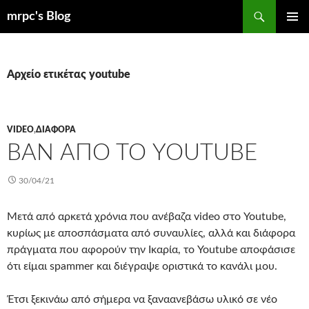
Μετάβαση
Αναζήτηση
mrpc's Blog
σε
ΚΎΡΙΟ
περιεχόμενο
ΜΕΝΟΎ
Αρχείο ετικέτας youtube
VIDEO
,
ΔΙΆΦΟΡΑ
BAN ΑΠΌ ΤΟ YOUTUBE
30/04/21
Μετά από αρκετά χρόνια που ανέβαζα video στο Youtube,
κυρίως με αποσπάσματα από συναυλίες, αλλά και διάφορα
πράγματα που αφορούν την Ικαρία, το Youtube αποφάσισε
ότι είμαι spammer και διέγραψε οριστικά το κανάλι μου.
Έτσι ξεκινάω από σήμερα να ξαναανεβάσω υλικό σε νέο