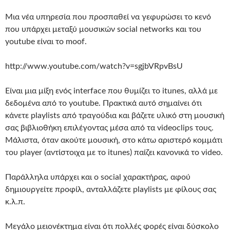
Μια νέα υπηρεσία που προσπαθεί να γεφυρώσει το κενό
που υπάρχει μεταξύ μουσικών social networks και του
youtube είναι το moof.
http://www.youtube.com/watch?v=sgjbVRpvBsU
Είναι μια μίξη ενός interface που θυμίζει το itunes, αλλά με
δεδομένα από το youtube. Πρακτικά αυτό σημαίνει ότι
κάνετε playlists από τραγούδια και βάζετε υλικό στη μουσική
σας βιβλιοθήκη επιλέγοντας μέσα από τα videoclips τους.
Μάλιστα, όταν ακούτε μουσική, στο κάτω αριστερό κομμάτι
του player (αντίστοιχα με το itunes) παίζει κανονικά το video.
Παράλληλα υπάρχει και ο social χαρακτήρας, αφού
δημιουργείτε προφίλ, ανταλλάζετε playlists με φίλους σας
κ.λ.π.
Μεγάλο μειονέκτημα είναι ότι πολλές φορές είναι δύσκολο