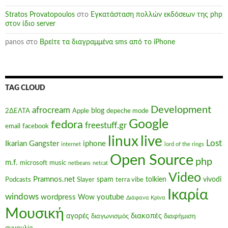
Stratos Provatopoulos
στο
Εγκατάσταση πολλών εκδόσεων της php
στον ίδιο server
panos
στο
Βρείτε τα διαγραμμένα sms από το iPhone
TAG CLOUD
Development
afrocream
blog
2ΔΕΛΤΑ
Apple
depeche mode
Google
fedora
freestuff.gr
email
facebook
linux
live
Lost
Ikarian Gangster
iphone
internet
lord of the rings
Open Source
php
m.f.
microsoft
music
netbeans
netcat
Video
Pramnos.net
spam
tolkien
vivodi
Podcasts
Slayer
terra vibe
Ικαρία
windows
wordpress
youtube
Wow
Διάφανα Κρίνα
Μουσική
διακοπές
αγορές
διαγωνισμός
διαφήμιση