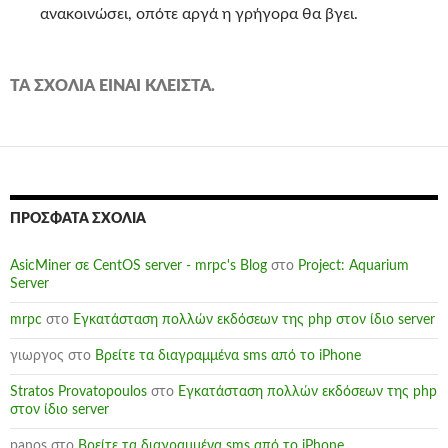
ανακοινώσει, οπότε αργά η γρήγορα θα βγει.
ΤΑ ΣΧΌΛΙΑ ΕΊΝΑΙ ΚΛΕΙΣΤΆ.
ΠΡΌΣΦΑΤΑ ΣΧΌΛΙΑ
AsicMiner σε CentOS server - mrpc's Blog
στο
Project: Aquarium
Server
mrpc
στο
Εγκατάσταση πολλών εκδόσεων της php στον ίδιο server
γιωργος
στο
Βρείτε τα διαγραμμένα sms από το iPhone
Stratos Provatopoulos
στο
Εγκατάσταση πολλών εκδόσεων της php
στον ίδιο server
panos
στο
Βρείτε τα διαγραμμένα sms από το iPhone