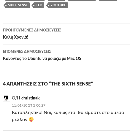
SIXTH SENSE
TED
YOUTUBE
Πλοήγηση
ΠΡΟΗΓΟΎΜΕΝΕΣ ΔΗΜΟΣΙΕΎΣΕΙΣ
άρθρων
Καλή Χρονιά!
ΕΠΌΜΕΝΕΣ ΔΗΜΟΣΙΕΎΣΕΙΣ
Κάνοντας το Ubuntu να μοιάζει με Mac OS
4 ΑΠΑΝΤΉΣΕΙΣ ΣΤΟ “THE SIXTH SENSE”
Ο/Η
christinak
11/01/10 ΣΤΙΣ 00:27
Καταπληκτικό! Ναι, κάπως ετσι θα είμαστε στο άμεσο
μέλλον