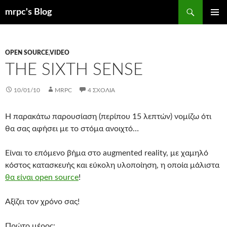
Μετάβαση
Αναζήτηση
mrpc's Blog
σε
ΚΎΡΙΟ
περιεχόμενο
ΜΕΝΟΎ
OPEN SOURCE
,
VIDEO
THE SIXTH SENSE
10/01/10
MRPC
4 ΣΧΌΛΙΑ
Η παρακάτω παρουσίαση (περίπου 15 λεπτών) νομίζω ότι
θα σας αφήσει με το στόμα ανοιχτό…
Είναι το επόμενο βήμα στο augmented reality, με χαμηλό
κόστος κατασκευής και εύκολη υλοποίηση, η οποία μάλιστα
θα είναι open source
!
Αξίζει τον χρόνο σας!
Πρώτο μέρος: