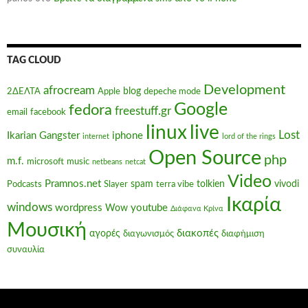
TAG CLOUD
Development
afrocream
blog
2ΔΕΛΤΑ
Apple
depeche mode
Google
fedora
freestuff.gr
email
facebook
linux
live
Lost
Ikarian Gangster
iphone
internet
lord of the rings
Open Source
php
m.f.
microsoft
music
netbeans
netcat
Video
Pramnos.net
spam
tolkien
vivodi
Podcasts
Slayer
terra vibe
Ικαρία
windows
wordpress
youtube
Wow
Διάφανα Κρίνα
Μουσική
διακοπές
αγορές
διαγωνισμός
διαφήμιση
συναυλία