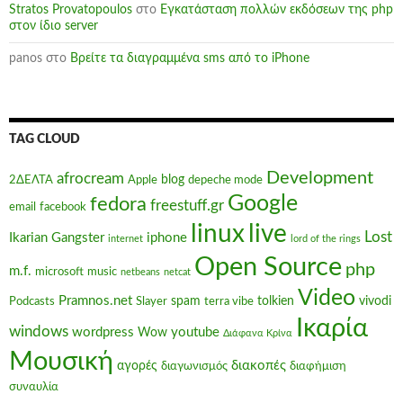
Stratos Provatopoulos
στο
Εγκατάσταση πολλών εκδόσεων της php
στον ίδιο server
panos
στο
Βρείτε τα διαγραμμένα sms από το iPhone
TAG CLOUD
Development
afrocream
blog
2ΔΕΛΤΑ
Apple
depeche mode
Google
fedora
freestuff.gr
email
facebook
linux
live
Lost
Ikarian Gangster
iphone
internet
lord of the rings
Open Source
php
m.f.
microsoft
music
netbeans
netcat
Video
Pramnos.net
spam
tolkien
vivodi
Podcasts
Slayer
terra vibe
Ικαρία
windows
wordpress
youtube
Wow
Διάφανα Κρίνα
Μουσική
διακοπές
αγορές
διαγωνισμός
διαφήμιση
συναυλία