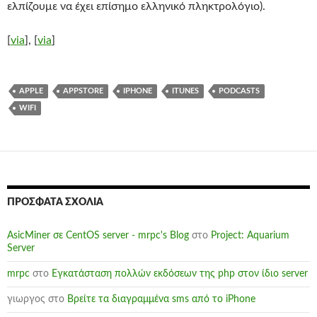
ελπίζουμε να έχει επίσημο ελληνικό πληκτρολόγιο).
[
via
], [
via
]
APPLE
APPSTORE
IPHONE
ITUNES
PODCASTS
WIFI
ΠΡΌΣΦΑΤΑ ΣΧΌΛΙΑ
AsicMiner σε CentOS server - mrpc's Blog
στο
Project: Aquarium
Server
mrpc
στο
Εγκατάσταση πολλών εκδόσεων της php στον ίδιο server
γιωργος
στο
Βρείτε τα διαγραμμένα sms από το iPhone