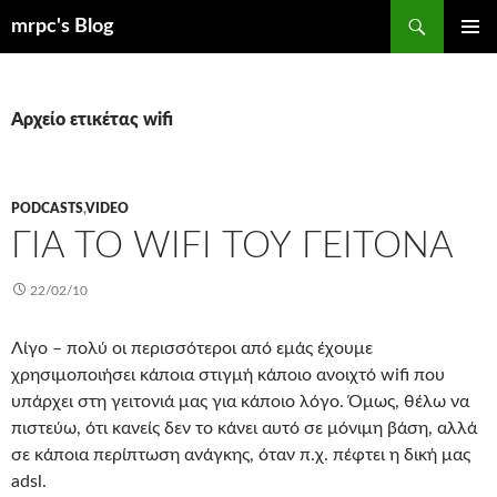
Μετάβαση
Αναζήτηση
mrpc's Blog
σε
ΚΎΡΙΟ
περιεχόμενο
ΜΕΝΟΎ
Αρχείο ετικέτας wifi
PODCASTS
,
VIDEO
ΓΙΑ ΤΟ WIFI ΤΟΥ ΓΕΊΤΟΝΑ
22/02/10
Λίγο – πολύ οι περισσότεροι από εμάς έχουμε
χρησιμοποιήσει κάποια στιγμή κάποιο ανοιχτό wifi που
υπάρχει στη γειτονιά μας για κάποιο λόγο. Όμως, θέλω να
πιστεύω, ότι κανείς δεν το κάνει αυτό σε μόνιμη βάση, αλλά
σε κάποια περίπτωση ανάγκης, όταν π.χ. πέφτει η δική μας
adsl.