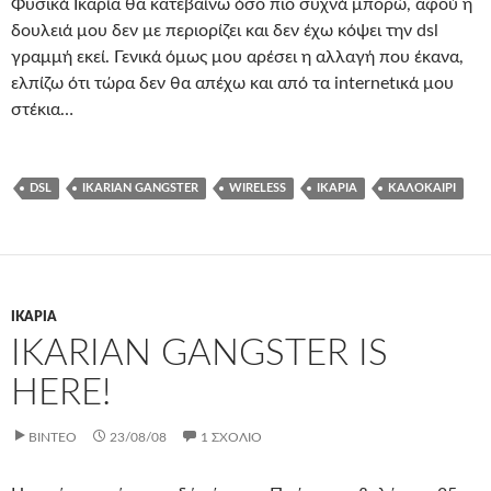
Φυσικά Ικαρία θα κατεβαίνω όσο πιο συχνά μπορώ, αφού η
δουλειά μου δεν με περιορίζει και δεν έχω κόψει την dsl
γραμμή εκεί. Γενικά όμως μου αρέσει η αλλαγή που έκανα,
ελπίζω ότι τώρα δεν θα απέχω και από τα internetικά μου
στέκια…
DSL
IKARIAN GANGSTER
WIRELESS
ΙΚΑΡΊΑ
ΚΑΛΟΚΑΊΡΙ
ΙΚΑΡΊΑ
IKARIAN GANGSTER IS
HERE!
ΒΊΝΤΕΟ
23/08/08
1 ΣΧΌΛΙΟ