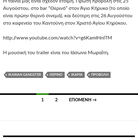
Η ταινία μας είναι σχεδόν έτοιμη. Πρώτη προβολή στις 25
Αυγούστου, στο bar “Θερινό” στον Άγιο Κήρυκο (το οποίο
είναι πρώην θερινό σινεμά), και δεύτερη στις 26 Αυγούστου
στο καφενείο του Καντούνη στον Χριστό Αγίου Κηρύκου.
http://www.youtube.com/watch?v=g6KamIHnITM
Η μουσική του trailer είναι του Ιάσωνα Μωραΐτη.
IKARIAN GANGSTER
ΘΕΡΙΝΌ
ΙΚΑΡΊΑ
ΠΡΟΒΟΛΉ
Πλοήγηση
1
2
ΕΠΌΜΕΝΗ →
άρθρων