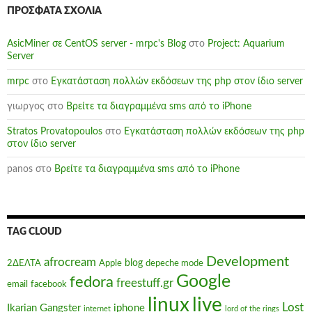
ΠΡΌΣΦΑΤΑ ΣΧΌΛΙΑ
AsicMiner σε CentOS server - mrpc's Blog
στο
Project: Aquarium
Server
mrpc
στο
Εγκατάσταση πολλών εκδόσεων της php στον ίδιο server
γιωργος
στο
Βρείτε τα διαγραμμένα sms από το iPhone
Stratos Provatopoulos
στο
Εγκατάσταση πολλών εκδόσεων της php
στον ίδιο server
panos
στο
Βρείτε τα διαγραμμένα sms από το iPhone
TAG CLOUD
Development
afrocream
blog
2ΔΕΛΤΑ
Apple
depeche mode
Google
fedora
freestuff.gr
email
facebook
linux
live
Lost
Ikarian Gangster
iphone
internet
lord of the rings