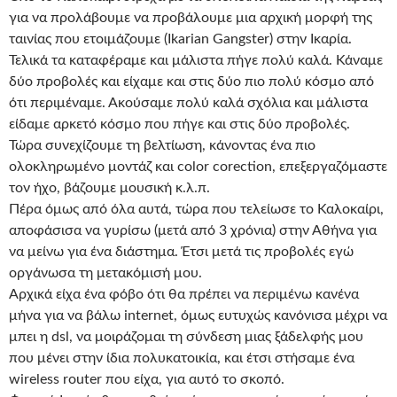
για να προλάβουμε να προβάλουμε μια αρχική μορφή της
ταινίας που ετοιμάζουμε (Ikarian Gangster) στην Ικαρία.
Τελικά τα καταφέραμε και μάλιστα πήγε πολύ καλά. Κάναμε
δύο προβολές και είχαμε και στις δύο πιο πολύ κόσμο από
ότι περιμέναμε. Ακούσαμε πολύ καλά σχόλια και μάλιστα
είδαμε αρκετό κόσμο που πήγε και στις δύο προβολές.
Τώρα συνεχίζουμε τη βελτίωση, κάνοντας ένα πιο
ολοκληρωμένο μοντάζ και color corection, επεξεργαζόμαστε
τον ήχο, βάζουμε μουσική κ.λ.π.
Πέρα όμως από όλα αυτά, τώρα που τελείωσε το Καλοκαίρι,
αποφάσισα να γυρίσω (μετά από 3 χρόνια) στην Αθήνα για
να μείνω για ένα διάστημα. Έτσι μετά τις προβολές εγώ
οργάνωσα τη μετακόμισή μου.
Αρχικά είχα ένα φόβο ότι θα πρέπει να περιμένω κανένα
μήνα για να βάλω internet, όμως ευτυχώς κανόνισα μέχρι να
μπει η dsl, να μοιράζομαι τη σύνδεση μιας ξάδελφής μου
που μένει στην ίδια πολυκατοικία, και έτσι στήσαμε ένα
wireless router που είχα, για αυτό το σκοπό.