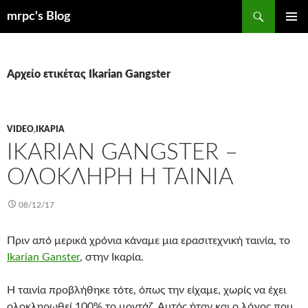
Μετάβαση
Αναζήτηση
mrpc's Blog
σε
ΚΎΡΙΟ
περιεχόμενο
ΜΕΝΟΎ
Αρχείο ετικέτας Ikarian Gangster
VIDEO
,
ΙΚΑΡΊΑ
IKARIAN GANGSTER –
ΟΛΌΚΛΗΡΗ Η ΤΑΙΝΊΑ
08/12/17
Πριν από μερικά χρόνια κάναμε μια ερασιτεχνική ταινία, το
Ikarian Ganster
, στην Ικαρία.
Η ταινία προβλήθηκε τότε, όπως την είχαμε, χωρίς να έχει
ολοκληρωθεί 100% το μοντάζ. Αυτός ήταν και ο λόγος που