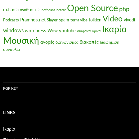
Open Source
php
m.f.
microsoft
music
netbeans
netcat
Video
Pramnos.net
spam
tolkien
vivodi
Podcasts
Slayer
terra vibe
Ικαρία
windows
wordpress
youtube
Wow
Διάφανα Κρίνα
Μουσική
διακοπές
αγορές
διαγωνισμός
διαφήμιση
συναυλία
PGP KEY
LINKS
Ικαρία