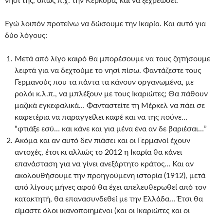
νησί της, όπως π.χ. την Κέρκυρα, και να ξεχρεώσει.
Εγώ λοιπόν προτείνω να δώσουμε την Ικαρία. Και αυτό για
δύο λόγους:
Μετά από λίγο καιρό θα μπορέσουμε να τους ζητήσουμε
λεφτά για να δεχτούμε το νησί πίσω. Φαντάζεστε τους
Γερμανούς που τα πάντα τα κάνουν οργανωμένα, με
ρολόι κ.λ.π., να μπλέξουν με τους Ικαριώτες; Θα πάθουν
μαζικά εγκεφαλικά… Φανταστείτε τη Μέρκελ να πάει σε
καφετέρια να παραγγείλει καφέ και να της πούνε…
“φτιάξε εσύ… και κάνε και για μένα ένα αν δε βαριέσαι…”
Ακόμα και αν αυτό δεν πιάσει και οι Γερμανοί έχουν
αντοχές, έτσι κι αλλιώς το 2012 η Ικαρία θα κάνει
επανάσταση για να γίνει ανεξάρτητο κράτος… Και αν
ακολουθήσουμε την προηγούμενη ιστορία (1912), μετά
από λίγους μήνες αφού θα έχει απελευθερωθεί από τον
κατακτητή, θα επανασυνδεθεί με την Ελλάδα… Έτσι θα
είμαστε όλοι ικανοποιημένοι (και οι Ικαριώτες και οι