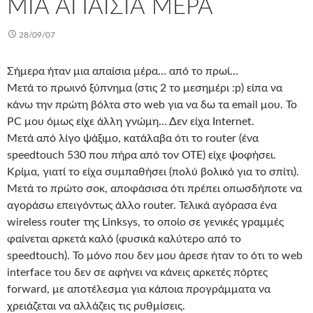
ΜΙΑ ΑΠΑΊΣΙΑ ΜΈΡΑ
28/09/07
Σήμερα ήταν μια απαίσια μέρα… από το πρωί…
Μετά το πρωινό ξύπνημα (στις 2 το μεσημέρι :p) είπα να
κάνω την πρώτη βόλτα στο web για να δω τα email μου. Το
PC μου όμως είχε άλλη γνώμη… Δεν είχα Internet.
Μετά από λίγο ψάξιμο, κατάλαβα ότι το router (ένα
speedtouch 530 που πήρα από τον ΟΤΕ) είχε ψοφήσει.
Κρίμα, γιατί το είχα συμπαθήσει (πολύ βολικό για το σπίτι).
Μετά το πρώτο σοκ, αποφάσισα ότι πρέπει οπωσδήποτε να
αγοράσω επειγόντως άλλο router. Τελικά αγόρασα ένα
wireless router της Linksys, το οποίο σε γενικές γραμμές
φαίνεται αρκετά καλό (φυσικά καλύτερο από το
speedtouch). Το μόνο που δεν μου άρεσε ήταν το ότι το web
interface του δεν σε αφήνει να κάνεις αρκετές πόρτες
forward, με αποτέλεσμα για κάποια προγράμματα να
χρειάζεται να αλλάζεις τις ρυθμίσεις.