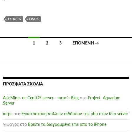
FEDORA
LINUX
Πλοήγηση
1
2
3
ΕΠΌΜΕΝΗ →
άρθρων
ΠΡΌΣΦΑΤΑ ΣΧΌΛΙΑ
AsicMiner σε CentOS server - mrpc's Blog
στο
Project: Aquarium
Server
mrpc
στο
Εγκατάσταση πολλών εκδόσεων της php στον ίδιο server
γιωργος
στο
Βρείτε τα διαγραμμένα sms από το iPhone