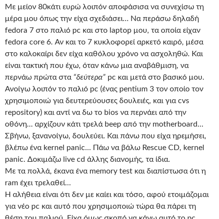
Με μείον 80κάτι ευρώ λοιπόν αποφάσισα να συνεχίσω τη
μέρα μου όπως την είχα σχεδιάσει… Να περάσω δηλαδή
fedora 7 στο παλιό pc και στο laptop μου, τα οποία είχαν
fedora core 6. Αν και το 7 κυκλοφορεί αρκετό καιρό, μέσα
στο καλοκαίρι δεν είχα καθόλου χρόνο να ασχοληθώ. Και
είναι τακτική που έχω, όταν κάνω μια αναβάθμιση, να
περνάω πρώτα στα
“δεύτερα”
pc και μετά στο βασικό μου.
Ανοίγω λοιπόν το παλιό pc (ένας pentium 3 τον οποίο τον
χρησιμοποιώ για δευτερεύουσες δουλειές, και για cvs
repository) και αντί να δω το bios να περνάει από την
οθόνη… αρχίζουν κάτι τρελά beep από την motherboard…
Σβήνω, ξανανοίγω, δουλεύει. Και πάνω που είχα ηρεμήσει,
βλέπω ένα kernel panic… Πάω να βάλω Rescue CD, kernel
panic. Δοκιμάζω live cd άλλης διανομής, τα ίδια.
Με τα πολλά, έκανα ένα memory test και διαπίστωσα ότι η
ram έχει τρελαθεί…
Η αλήθεια είναι ότι δεν με καίει και τόσο, αφού ετοιμάζομαι
για νέο pc και αυτό που χρησιμοποιώ τώρα θα πάρει τη
θέση του παλιού. Είχα όμως σκοπό να κάνω αυτό το pc