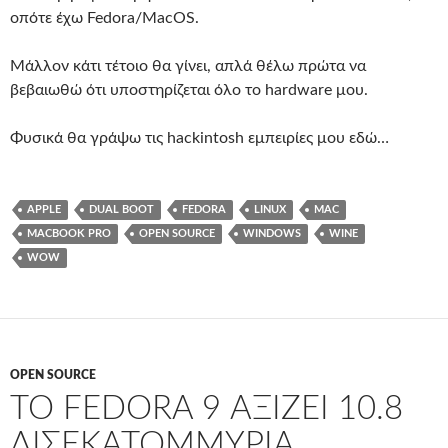
οπότε έχω Fedora/MacOS.
Μάλλον κάτι τέτοιο θα γίνει, απλά θέλω πρώτα να
βεβαιωθώ ότι υποστηρίζεται όλο το hardware μου.
Φυσικά θα γράψω τις hackintosh εμπειρίες μου εδώ…
APPLE
DUAL BOOT
FEDORA
LINUX
MAC
MACBOOK PRO
OPEN SOURCE
WINDOWS
WINE
WOW
OPEN SOURCE
ΤΟ FEDORA 9 ΑΞΊΖΕΙ 10.8
ΔΙΣΕΚΑΤΟΜΜΎΡΙΑ