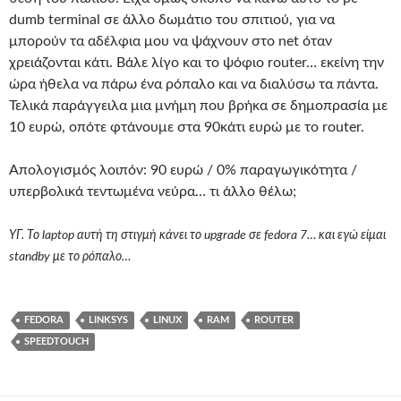
dumb terminal σε άλλο δωμάτιο του σπιτιού, για να
μπορούν τα αδέλφια μου να ψάχνουν στο net όταν
χρειάζονται κάτι. Βάλε λίγο και το ψόφιο router… εκείνη την
ώρα ήθελα να πάρω ένα ρόπαλο και να διαλύσω τα πάντα.
Τελικά παράγγειλα μια μνήμη που βρήκα σε δημοπρασία με
10 ευρώ, οπότε φτάνουμε στα 90κάτι ευρώ με το router.
Απολογισμός λοιπόν: 90 ευρώ / 0% παραγωγικότητα /
υπερβολικά τεντωμένα νεύρα… τι άλλο θέλω;
ΥΓ. Το laptop αυτή τη στιγμή κάνει το upgrade σε fedora 7… και εγώ είμαι
standby με το ρόπαλο…
FEDORA
LINKSYS
LINUX
RAM
ROUTER
SPEEDTOUCH