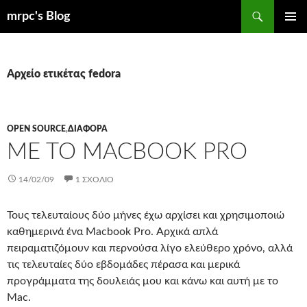
Μετάβαση
Αναζήτηση
mrpc's Blog
σε
ΚΎΡΙΟ
περιεχόμενο
ΜΕΝΟΎ
Αρχείο ετικέτας fedora
OPEN SOURCE
,
ΔΙΆΦΟΡΑ
ΜΕ ΤΟ MACBOOK PRO
14/02/09
1 ΣΧΌΛΙΟ
Τους τελευταίους δύο μήνες έχω αρχίσει και χρησιμοποιώ
καθημερινά ένα Macbook Pro. Αρχικά απλά
πειραματιζόμουν και περνούσα λίγο ελεύθερο χρόνο, αλλά
τις τελευταίες δύο εβδομάδες πέρασα και μερικά
προγράμματα της δουλειάς μου και κάνω και αυτή με το
Mac.