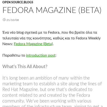
OPEN SOURCE
,
ΒLOGS
FEDORA MAGAZINE (BETA)
21/10/08
Ένα νέο blog σχετικά με το Fedora, που θα βρείτε όλα τα
τελευταία νέα της κοινότητας, καθώς και το Fedora Weekly
News:
Fedora Magazine (Beta)
.
Παραθέτω το
introduction post
:
What’s This All About?
It’s long been an ambition of many within the
marketing team to establish a site along the lines of
Red Hat Magazine, but one that’s dedicated to
content related to and created by the Fedora
community. We’ve been working with various
members of the infrastructure team, aiming to get a