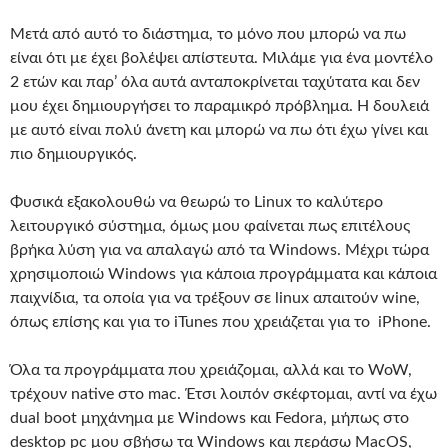
Μετά από αυτό το διάστημα, το μόνο που μπορώ να πω
είναι ότι με έχει βολέψει απίστευτα. Μιλάμε για ένα μοντέλο
2 ετών και παρ’ όλα αυτά ανταποκρίνεται ταχύτατα και δεν
μου έχει δημιουργήσει το παραμικρό πρόβλημα. Η δουλειά
με αυτό είναι πολύ άνετη και μπορώ να πω ότι έχω γίνει και
πιο δημιουργικός.
Φυσικά εξακολουθώ να θεωρώ το Linux το καλύτερο
λειτουργικό σύστημα, όμως μου φαίνεται πως επιτέλους
βρήκα λύση για να απαλαγώ από τα Windows. Μέχρι τώρα
χρησιμοποιώ Windows για κάποια προγράμματα και κάποια
παιχνίδια, τα οποία για να τρέξουν σε linux απαιτούν wine,
όπως επίσης και για το iTunes που χρειάζεται για το iPhone.
Όλα τα προγράμματα που χρειάζομαι, αλλά και το WoW,
τρέχουν native στο mac. Έτσι λοιπόν σκέφτομαι, αντί να έχω
dual boot μηχάνημα με Windows και Fedora, μήπως στο
desktop pc μου σβήσω τα Windows και περάσω MacOS,