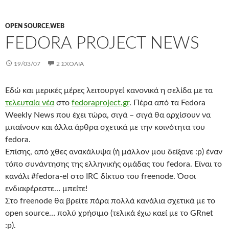
OPEN SOURCE
,
WEB
FEDORA PROJECT NEWS
19/03/07
2 ΣΧΌΛΙΑ
Εδώ και μερικές μέρες λειτουργεί κανονικά η σελίδα με τα
τελευταία νέα
στο
fedoraproject.gr
. Πέρα από τα Fedora
Weekly News που έχει τώρα, σιγά – σιγά θα αρχίσουν να
μπαίνουν και άλλα άρθρα σχετικά με την κοινότητα του
fedora.
Επίσης, από χθες ανακάλυψα (ή μάλλον μου δείξανε :p) έναν
τόπο συνάντησης της ελληνικής ομάδας του fedora. Είναι το
κανάλι #fedora-el στο IRC δίκτυο του freenode. Όσοι
ενδιαφέρεστε… μπείτε!
Στο freenode θα βρείτε πάρα πολλά κανάλια σχετικά με το
open source… πολύ χρήσιμο (τελικά έχω καεί με το GRnet
:p).