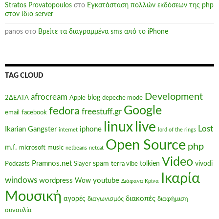
Stratos Provatopoulos
στο
Εγκατάσταση πολλών εκδόσεων της php
στον ίδιο server
panos
στο
Βρείτε τα διαγραμμένα sms από το iPhone
TAG CLOUD
Development
afrocream
blog
2ΔΕΛΤΑ
Apple
depeche mode
Google
fedora
freestuff.gr
email
facebook
linux
live
Lost
Ikarian Gangster
iphone
internet
lord of the rings
Open Source
php
m.f.
microsoft
music
netbeans
netcat
Video
Pramnos.net
spam
tolkien
vivodi
Podcasts
Slayer
terra vibe
Ικαρία
windows
wordpress
youtube
Wow
Διάφανα Κρίνα
Μουσική
διακοπές
αγορές
διαγωνισμός
διαφήμιση
συναυλία