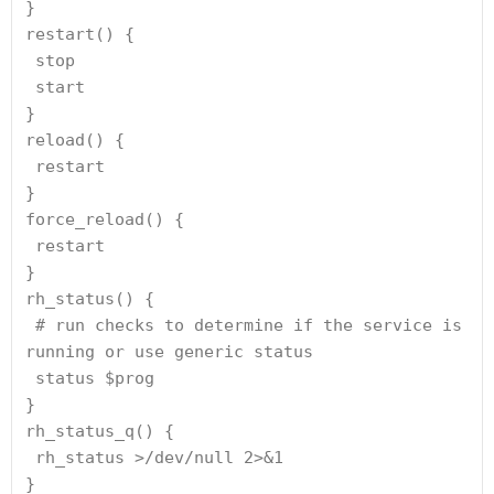
}
restart() {
 stop
 start
}
reload() {
 restart
}
force_reload() {
 restart
}
rh_status() {
 # run checks to determine if the service is 
running or use generic status
 status $prog
}
rh_status_q() {
 rh_status >/dev/null 2>&1
}