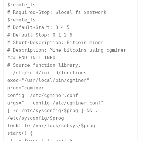
$remote_fs
# Required-Stop: $local_fs $network 
$remote_fs
# Default-Start: 3 4 5
# Default-Stop: 0 1 2 6
# Short-Description: Bitcoin miner
# Description: Mine bitcoins using cgminer
### END INIT INFO
# Source function library.
. /etc/rc.d/init.d/functions
exec="/usr/local/bin/cgminer"
prog="cgminer"
config="/etc/cgminer.conf"
args=" --config /etc/cgminer.conf"
[ -e /etc/sysconfig/$prog ] && . 
/etc/sysconfig/$prog
lockfile=/var/lock/subsys/$prog
start() {
 [ -x $exec ] || exit 5