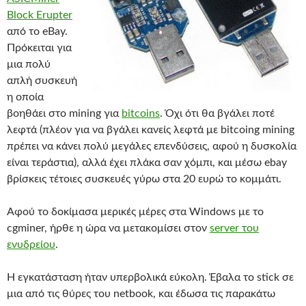
Block Erupter
από το eBay.
Πρόκειται για
μια πολύ
απλή συσκευή
η οποία
βοηθάει στο mining για
bitcoins
. Όχι ότι θα βγάλει ποτέ
λεφτά (πλέον για να βγάλει κανείς λεφτά με bitcoing mining
πρέπει να κάνει πολύ μεγάλες επενδύσεις, αφού η δυσκολία
είναι τεράστια), αλλά έχει πλάκα σαν χόμπι, και μέσω ebay
βρίσκεις τέτοιες συσκευές γύρω στα 20 ευρώ το κομμάτι.
Αφού το δοκίμασα μερικές μέρες στα Windows με το
cgminer, ήρθε η ώρα να μετακομίσει στον
server του
ενυδρείου
.
Η εγκατάσταση ήταν υπερβολικά εύκολη. Έβαλα το stick σε
μια από τις θύρες του netbook, και έδωσα τις παρακάτω