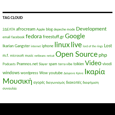
TAG CLOUD
Development
afrocream
blog
2ΔΕΛΤΑ
Apple
depeche mode
Google
fedora
freestuff.gr
email
facebook
linux
live
Lost
Ikarian Gangster
iphone
internet
lord of the rings
Open Source
php
m.f.
microsoft
music
netbeans
netcat
Video
Pramnos.net
spam
tolkien
vivodi
Podcasts
Slayer
terra vibe
Ικαρία
windows
wordpress
youtube
Wow
Διάφανα Κρίνα
Μουσική
διακοπές
αγορές
διαγωνισμός
διαφήμιση
συναυλία