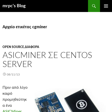
Μετάβαση
Αναζήτηση
mrpc's Blog
σε
ΚΎΡΙΟ
περιεχόμενο
ΜΕΝΟΎ
Αρχείο ετικέτας cgminer
OPEN SOURCE
,
ΔΙΆΦΟΡΑ
ASICMINER ΣΕ CENTOS
SERVER
08/11/13
Πριν από λίγο
καιρό
προμηθεύτηκ
α ένα
ASICMiner