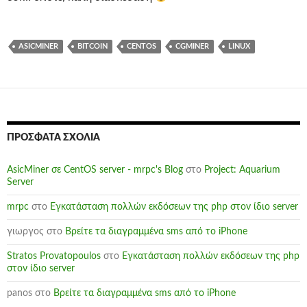
ASICMINER
BITCOIN
CENTOS
CGMINER
LINUX
ΠΡΌΣΦΑΤΑ ΣΧΌΛΙΑ
AsicMiner σε CentOS server - mrpc's Blog
στο
Project: Aquarium
Server
mrpc
στο
Εγκατάσταση πολλών εκδόσεων της php στον ίδιο server
γιωργος
στο
Βρείτε τα διαγραμμένα sms από το iPhone
Stratos Provatopoulos
στο
Εγκατάσταση πολλών εκδόσεων της php
στον ίδιο server
panos
στο
Βρείτε τα διαγραμμένα sms από το iPhone