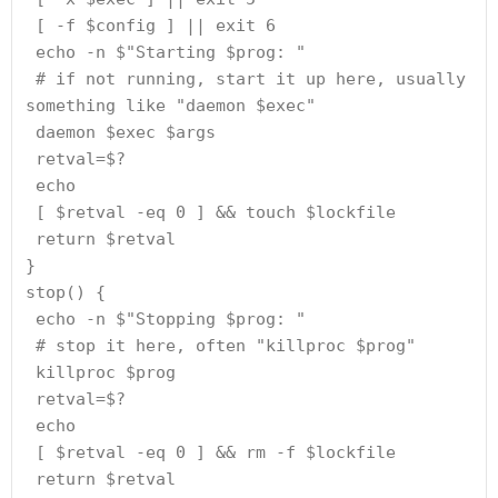
 [ -f $config ] || exit 6
 echo -n $"Starting $prog: "
 # if not running, start it up here, usually 
something like "daemon $exec"
 daemon $exec $args
 retval=$?
 echo
 [ $retval -eq 0 ] && touch $lockfile
 return $retval
}
stop() {
 echo -n $"Stopping $prog: "
 # stop it here, often "killproc $prog"
 killproc $prog
 retval=$?
 echo
 [ $retval -eq 0 ] && rm -f $lockfile
 return $retval