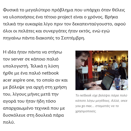
Φυσικά το μεγαλύτερο πρόβλημα που υπάρχει όταν θέλεις
να υλοποιήσεις ένα τέτοιο project είναι ο χρόνος. Βρήκα
τελικά την ευκαιρία λίγο πριν τον δεκαπενταύγουστο, αφού
όλοι οι πελάτες και συνεργάτες ήταν εκτός, ενώ εγώ
πηγαίνω πάντα διακοπές το Σεπτέμβρη.
Η ιδέα ήταν πάντα να στήσω
τον server σε κάποιο παλιό
υπολογιστή. Τελικά η λύση
ήρθε με ένα παλιό netbook
acer aspire one, το οποίο αν και
με βόλεψε για αρχή στη χρήση
του, λίγους μήνες μετά την
Το netbook είχε βολέψει πάρα πολύ
αγορά του ήταν ήδη τόσο
κάποτε λόγω μεγέθους. Αλλά, once
you go mac… σταματάς να το
απαρχαιωμένο τεχνικά που με
χρησιμοποιείς.
δυσκόλευε στη δουλειά πάρα
πολύ.