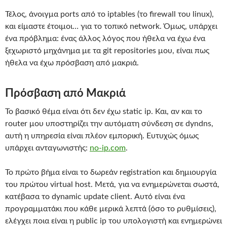
Τέλος, άνοιγμα ports από το iptables (το firewall του linux),
και είμαστε έτοιμοι… για το τοπικό network. Όμως, υπάρχει
ένα πρόβλημα: ένας άλλος λόγος που ήθελα να έχω ένα
ξεχωριστό μηχάνημα με τα git repositories μου, είναι πως
ήθελα να έχω πρόσβαση από μακριά.
Πρόσβαση από Μακριά
Το βασικό θέμα είναι ότι δεν έχω static ip. Και, αν και το
router μου υποστηρίζει την αυτόματη σύνδεση σε dyndns,
αυτή η υπηρεσία είναι πλέον εμπορική. Ευτυχώς όμως
υπάρχει ανταγωνιστής:
no-ip.com
.
Το πρώτο βήμα είναι το δωρεάν registration και δημιουργία
του πρώτου virtual host. Μετά, για να ενημερώνεται σωστά,
κατέβασα το dynamic update client. Αυτό είναι ένα
προγραμματάκι που κάθε μερικά λεπτά (όσο το ρυθμίσεις),
ελέγχει ποια είναι η public ip του υπολογιστή και ενημερώνει