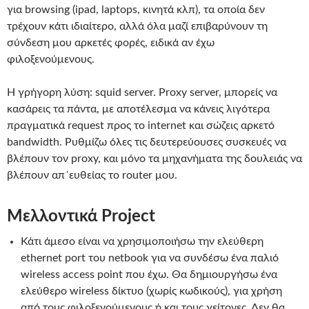
για browsing (ipad, laptops, κινητά κλπ), τα οποία δεν
τρέχουν κάτι ιδιαίτερο, αλλά όλα μαζί επιβαρύνουν τη
σύνδεση μου αρκετές φορές, ειδικά αν έχω
φιλοξενούμενους.
Η γρήγορη λύση: squid server. Proxy server, μπορείς να
κασάρεις τα πάντα, με αποτέλεσμα να κάνεις λιγότερα
πραγματικά request προς το internet και σώζεις αρκετό
bandwidth. Ρυθμίζω όλες τις δευτερεύουσες συσκευές να
βλέπουν τον proxy, και μόνο τα μηχανήματα της δουλειάς να
βλέπουν απ΄ευθείας το router μου.
Μελλοντικά Project
Κάτι άμεσο είναι να χρησιμοποιήσω την ελεύθερη
ethernet port του netbook για να συνδέσω ένα παλιό
wireless access point που έχω. Θα δημιουργήσω ένα
ελεύθερο wireless δίκτυο (χωρίς κωδικούς), για χρήση
από τους φιλοξενούμενους ή και τους γείτονες. Δεν θα