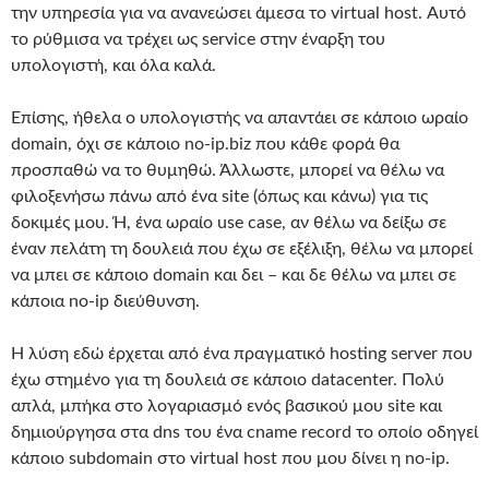
την υπηρεσία για να ανανεώσει άμεσα το virtual host. Αυτό
το ρύθμισα να τρέχει ως service στην έναρξη του
υπολογιστή, και όλα καλά.
Επίσης, ήθελα ο υπολογιστής να απαντάει σε κάποιο ωραίο
domain, όχι σε κάποιο no-ip.biz που κάθε φορά θα
προσπαθώ να το θυμηθώ. Άλλωστε, μπορεί να θέλω να
φιλοξενήσω πάνω από ένα site (όπως και κάνω) για τις
δοκιμές μου. Ή, ένα ωραίο use case, αν θέλω να δείξω σε
έναν πελάτη τη δουλειά που έχω σε εξέλιξη, θέλω να μπορεί
να μπει σε κάποιο domain και δει – και δε θέλω να μπει σε
κάποια no-ip διεύθυνση.
Η λύση εδώ έρχεται από ένα πραγματικό hosting server που
έχω στημένο για τη δουλειά σε κάποιο datacenter. Πολύ
απλά, μπήκα στο λογαριασμό ενός βασικού μου site και
δημιούργησα στα dns του ένα cname record το οποίο οδηγεί
κάποιο subdomain στο virtual host που μου δίνει η no-ip.