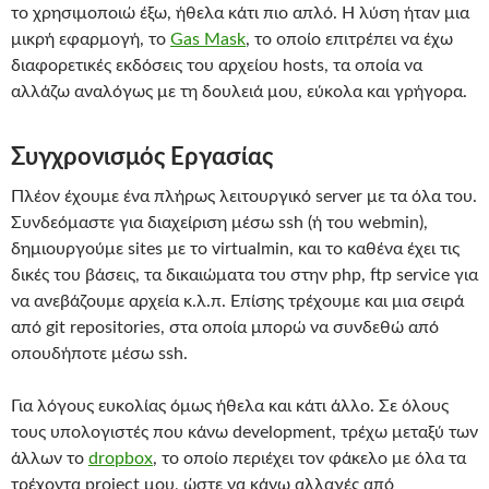
το χρησιμοποιώ έξω, ήθελα κάτι πιο απλό. Η λύση ήταν μια
μικρή εφαρμογή, το
Gas Mask
, το οποίο επιτρέπει να έχω
διαφορετικές εκδόσεις του αρχείου hosts, τα οποία να
αλλάζω αναλόγως με τη δουλειά μου, εύκολα και γρήγορα.
Συγχρονισμός Εργασίας
Πλέον έχουμε ένα πλήρως λειτουργικό server με τα όλα του.
Συνδεόμαστε για διαχείριση μέσω ssh (ή του webmin),
δημιουργούμε sites με το virtualmin, και το καθένα έχει τις
δικές του βάσεις, τα δικαιώματα του στην php, ftp service για
να ανεβάζουμε αρχεία κ.λ.π. Επίσης τρέχουμε και μια σειρά
από git repositories, στα οποία μπορώ να συνδεθώ από
οπουδήποτε μέσω ssh.
Για λόγους ευκολίας όμως ήθελα και κάτι άλλο. Σε όλους
τους υπολογιστές που κάνω development, τρέχω μεταξύ των
άλλων το
dropbox
, το οποίο περιέχει τον φάκελο με όλα τα
τρέχοντα project μου, ώστε να κάνω αλλαγές από