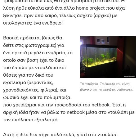
τροφοδοτείται και πως θα έχει πρόσβαση στο δίκτυο. Η
λύση ήρθε εύκολα από ένα άλλο home project που είχα
ξεκινήσει πριν από καιρό, τελείως άσχετο (αρχικά) με
υπολογιστές: ένα ενυδρείο!
Βασικά πρόκειται (όπως θα
δείτε στις φωτογραφίες) για
ένα αρκετά μεγάλο ενυδρείο, το
οποίο σαν βάση έχει το δικό
του έπιπλο με ντουλάπια και
θέσεις για τον δικό του
εξοπλισμό (αεραντλίες,
Το ενυδρείο. Το έπιπλο του είναι
χρονοδιακόπτες, φίλτρα), και
ιδανικό για να κρύψεις οτιδήποτε.
φυσικά έχει και τα πολύμπριζα
που χρειάζομαι για την τροφοδοσία του netbook. Έτσι η
αρχική ιδέα ήταν να βάλω το netbook μέσα στο ντουλάπι με
τον υπόλοιπο εξοπλισμό.
Αυτή η ιδέα δεν πήγε πολύ καλά, γιατί στο ντουλάπι