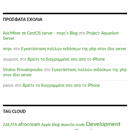
ΠΡΌΣΦΑΤΑ ΣΧΌΛΙΑ
AsicMiner σε CentOS server - mrpc's Blog
στο
Project: Aquarium
Server
mrpc
στο
Εγκατάσταση πολλών εκδόσεων της php στον ίδιο server
γιωργος
στο
Βρείτε τα διαγραμμένα sms από το iPhone
Stratos Provatopoulos
στο
Εγκατάσταση πολλών εκδόσεων της php
στον ίδιο server
panos
στο
Βρείτε τα διαγραμμένα sms από το iPhone
TAG CLOUD
Development
afrocream
blog
2ΔΕΛΤΑ
Apple
depeche mode