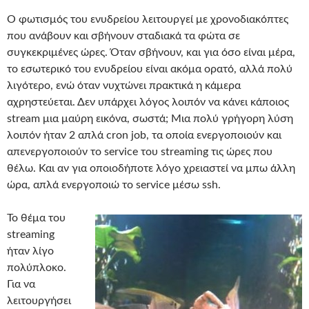
Ο φωτισμός του ενυδρείου λειτουργεί με χρονοδιακόπτες
που ανάβουν και σβήνουν σταδιακά τα φώτα σε
συγκεκριμένες ώρες. Όταν σβήνουν, και για όσο είναι μέρα,
το εσωτερικό του ενυδρείου είναι ακόμα ορατό, αλλά πολύ
λιγότερο, ενώ όταν νυχτώνει πρακτικά η κάμερα
αχρηστεύεται. Δεν υπάρχει λόγος λοιπόν να κάνει κάποιος
stream μια μαύρη εικόνα, σωστά; Μια πολύ γρήγορη λύση
λοιπόν ήταν 2 απλά cron job, τα οποία ενεργοποιούν και
απενεργοποιούν το service του streaming τις ώρες που
θέλω. Και αν για οποιοδήποτε λόγο χρειαστεί να μπω άλλη
ώρα, απλά ενεργοποιώ το service μέσω ssh.
Το θέμα του
streaming
ήταν λίγο
πολύπλοκο.
Για να
λειτουργήσει