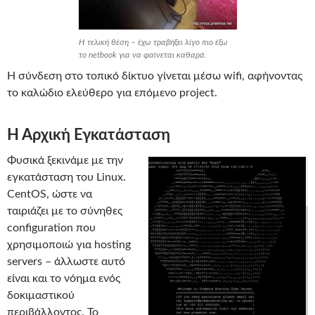
Η τελική θέση – έχω τραβήξει λίγο πιο έξω
το netbook για να φαίνεται καθαρά.
Η σύνδεση στο τοπικό δίκτυο γίνεται μέσω wifi, αφήνοντας
το καλώδιο ελεύθερο για επόμενο project.
Η Αρχική Εγκατάσταση
Φυσικά ξεκινάμε με την
εγκατάσταση του Linux.
CentOS, ώστε να
ταιριάζει με το σύνηθες
configuration που
χρησιμοποιώ για hosting
servers – άλλωστε αυτό
είναι και το νόημα ενός
δοκιμαστικού
περιβάλλοντος. Το