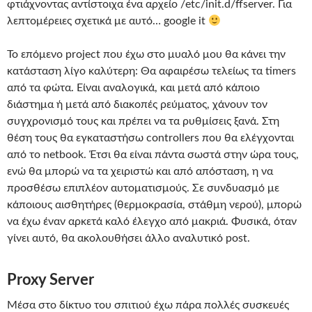
φτιάχνοντας αντίστοιχα ένα αρχείο /etc/init.d/ffserver. Για
λεπτομέρειες σχετικά με αυτό… google it
Το επόμενο project που έχω στο μυαλό μου θα κάνει την
κατάσταση λίγο καλύτερη: Θα αφαιρέσω τελείως τα timers
από τα φώτα. Είναι αναλογικά, και μετά από κάποιο
διάστημα ή μετά από διακοπές ρεύματος, χάνουν τον
συγχρονισμό τους και πρέπει να τα ρυθμίσεις ξανά. Στη
θέση τους θα εγκαταστήσω controllers που θα ελέγχονται
από το netbook. Έτσι θα είναι πάντα σωστά στην ώρα τους,
ενώ θα μπορώ να τα χειριστώ και από απόσταση, η να
προσθέσω επιπλέον αυτοματισμούς. Σε συνδυασμό με
κάποιους αισθητήρες (θερμοκρασία, στάθμη νερού), μπορώ
να έχω έναν αρκετά καλό έλεγχο από μακριά. Φυσικά, όταν
γίνει αυτό, θα ακολουθήσει άλλο αναλυτικό post.
Proxy Server
Μέσα στο δίκτυο του σπιτιού έχω πάρα πολλές συσκευές