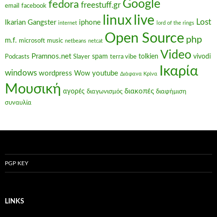
Google
fedora
freestuff.gr
email
facebook
linux
live
Lost
Ikarian Gangster
iphone
internet
lord of the rings
Open Source
php
m.f.
microsoft
music
netbeans
netcat
Video
Pramnos.net
spam
tolkien
vivodi
Podcasts
Slayer
terra vibe
Ικαρία
windows
wordpress
youtube
Wow
Διάφανα Κρίνα
Μουσική
διακοπές
αγορές
διαγωνισμός
διαφήμιση
συναυλία
PGP KEY
LINKS