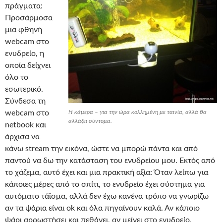
πράγματα:
Προσάρμοσα
μια φθηνή
webcam στο
ενυδρείο, η
οποία δείχνει
όλο το
εσωτερικό.
Σύνδεσα τη
webcam στο
Η κάμερα – για την ώρα κολλημένη με ταινία, αλλά θα
αλλάξει σύντομα.
netbook και
άρχισα να
κάνω stream την εικόνα, ώστε να μπορώ πάντα και από
παντού να δω την κατάσταση του ενυδρείου μου. Εκτός από
το χάζεμα, αυτό έχει και μια πρακτική αξία: Όταν λείπω για
κάποιες μέρες από το σπίτι, το ενυδρείο έχει σύστημα για
αυτόματο τάϊσμα, αλλά δεν έχω κανένα τρόπο να γνωρίζω
αν τα ψάρια είναι ok και όλα πηγαίνουν καλά. Αν κάποιο
ψάρι αρρωστήσει και πεθάνει, αν μείνει στο ενυδρείο,