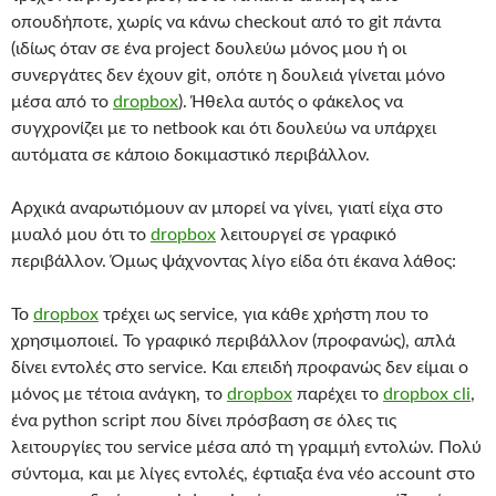
οπουδήποτε, χωρίς να κάνω checkout από το git πάντα
(ιδίως όταν σε ένα project δουλεύω μόνος μου ή οι
συνεργάτες δεν έχουν git, οπότε η δουλειά γίνεται μόνο
μέσα από το
dropbox
). Ήθελα αυτός ο φάκελος να
συγχρονίζει με το netbook και ότι δουλεύω να υπάρχει
αυτόματα σε κάποιο δοκιμαστικό περιβάλλον.
Αρχικά αναρωτιόμουν αν μπορεί να γίνει, γιατί είχα στο
μυαλό μου ότι το
dropbox
λειτουργεί σε γραφικό
περιβάλλον. Όμως ψάχνοντας λίγο είδα ότι έκανα λάθος:
Το
dropbox
τρέχει ως service, για κάθε χρήστη που το
χρησιμοποιεί. Το γραφικό περιβάλλον (προφανώς), απλά
δίνει εντολές στο service. Και επειδή προφανώς δεν είμαι ο
μόνος με τέτοια ανάγκη, το
dropbox
παρέχει το
dropbox cli
,
ένα python script που δίνει πρόσβαση σε όλες τις
λειτουργίες του service μέσα από τη γραμμή εντολών. Πολύ
σύντομα, και με λίγες εντολές, έφτιαξα ένα νέο account στο