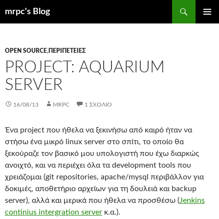
Μετάβαση
Αναζήτηση
mrpc's Blog
σε
ΚΎΡΙΟ
περιεχόμενο
ΜΕΝΟΎ
OPEN SOURCE
,
ΠΕΡΙΠΈΤΕΙΕΣ
PROJECT: AQUARIUM
SERVER
16/08/13
MRPC
1 ΣΧΌΛΙΟ
Ένα project που ήθελα να ξεκινήσω από καιρό ήταν να
στήσω ένα μικρό linux server στο σπίτι, το οποίο θα
ξεκούραζε τον βασικό μου υπολογιστή που έχω διαρκώς
ανοιχτό, και να περιέχει όλα τα development tools που
χρειάζομαι (git repositories, apache/mysql περιβάλλον για
δοκιμές, αποθετήριο αρχείων για τη δουλειά και backup
server), αλλά και μερικά που ήθελα να προσθέσω (
Jenkins
continius intergration server
κ.α.).