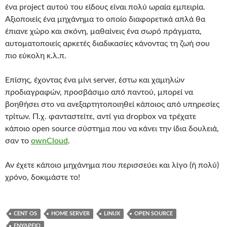
ένα project αυτού του είδους είναι πολύ ωραία εμπειρία.
Αξιοποιείς ένα μηχάνημα το οποίο διαφορετικά απλά θα
έπιανε χώρο και σκόνη, μαθαίνεις ένα σωρό πράγματα,
αυτοματοποιείς αρκετές διαδικασίες κάνοντας τη ζωή σου
πιο εύκολη κ.λ.π.
Επίσης, έχοντας ένα μίνι server, έστω και χαμηλών
προδιαγραφών, προσβάσιμο από παντού, μπορεί να
βοηθήσει στο να ανεξαρτητοποιηθεί κάποιος από υπηρεσίες
τρίτων. Π.χ. φανταστείτε, αντί για dropbox να τρέχατε
κάποιο open source σύστημα που να κάνει την ίδια δουλειά,
σαν το
ownCloud
.
Αν έχετε κάποιο μηχάνημα που περισσεύει και λίγο (ή πολύ)
χρόνο, δοκιμάστε το!
CENT OS
HOME SERVER
LINUX
OPEN SOURCE
ΕΝΥΔΡΕΊΟ