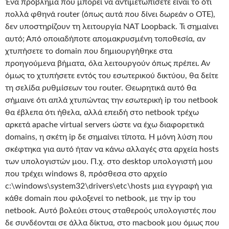
Ένα πρόβλημα που μπορεί να αντιμετωπίσετε είναι το ότι
πολλά φθηνά router (όπως αυτά που δίνει δωρεάν ο ΟΤΕ),
δεν υποστηρίζουν τη λειτουργία NAT Loopback. Τι σημαίνει
αυτό; Από οποιαδήποτε απομακρυσμένη τοποθεσία, αν
χτυπήσετε το domain που δημιουργήθηκε στα
προηγούμενα βήματα, όλα λειτουργούν όπως πρέπει. Αν
όμως το χτυπήσετε εντός του εσωτερικού δικτύου, θα δείτε
τη σελίδα ρυθμίσεων του router. Θεωρητικά αυτό θα
σήμαινε ότι απλά χτυπώντας την εσωτερική ip του netbook
θα έβλεπα ότι ήθελα, αλλά επειδή στο netbook τρέχω
αρκετά apache virtual servers ώστε να έχω διαφορετικά
domains, η σκέτη ip δε σημαίνει τίποτα. Η μόνη λύση που
σκέφτηκα για αυτό ήταν να κάνω αλλαγές στα αρχεία hosts
των υπολογιστών μου. Π.χ. στο desktop υπολογιστή μου
που τρέχει windows 8, πρόσθεσα στο αρχείο
c:\windows\system32\drivers\etc\hosts μια εγγραφή για
κάθε domain που φιλοξενεί το netbook, με την ip του
netbook. Αυτό βολεύει στους σταθερούς υπολογιστές που
δε συνδέονται σε άλλα δίκτυα, στο macbook μου όμως που