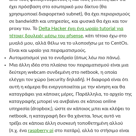
έχει πρόσβαση στο εσωτερικό μου δίκτυο (θα
χρησιμοποιεί διαφορετικό subnet), θα έχει περιορισμούς
σε bandwidth και υπηρεσίες, και φυσικά θα έχει και τον
proxy του. Το
Delta Hacker έχει ένα ωραίο tutorial για
τέτοιες δουλειές μέσω του pfsense
, κάτι τέτοιο έχω στο
μυαλό μου, αλλά θέλω να το υλοποιήσω με το CentOs.
Είναι και ωραίο για πειραματισμούς.
Αυτοματισμοί για το ενυδρείο (όπως λέω πιο πάνω).
Μια άλλη ιδέα στα πλαίσια του πειραματισμού είναι μια
δεύτερη webcam συνδεμένη στο netbook, η οποία
ελέγχει τον χώρο (security δηλαδή). Η διαφορά είναι ότι
αυτή η κάμερα θα ενεργοποιείται με την κίνηση και θα
καταγράφει για κάποιες μέρες. Παράλληλα, το αρχείο της
καταγραφής μπορεί να ανεβαίνει σε κάποια online
υπηρεσία (dropbox;), ώστε αν κάποιος μπει και κλέψει το
netbook, η καταγραφή δεν θα χάνεται. Ίσως αυτό να
τρέξει σε κάποια άλλη συσκευή τοποθετημένη αλλού
(π.χ. ένα
raspberry pi
στο πατάρι), αλλά το στήσιμο είναι