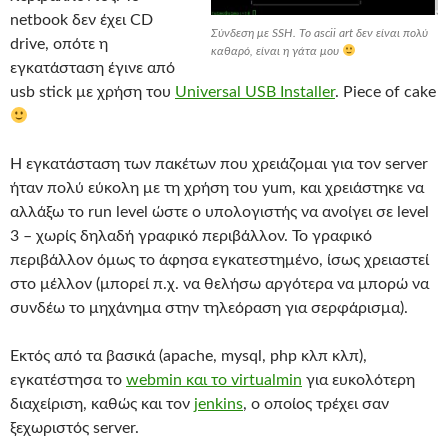
netbook δεν έχει CD
Σύνδεση με SSH. Το ascii art δεν είναι πολύ
drive, οπότε η
καθαρό, είναι η γάτα μου
εγκατάσταση έγινε από
usb stick με χρήση του
Universal USB Installer
. Piece of cake
Η εγκατάσταση των πακέτων που χρειάζομαι για τον server
ήταν πολύ εύκολη με τη χρήση του yum, και χρειάστηκε να
αλλάξω το run level ώστε ο υπολογιστής να ανοίγει σε level
3 – χωρίς δηλαδή γραφικό περιβάλλον. Το γραφικό
περιβάλλον όμως το άφησα εγκατεστημένο, ίσως χρειαστεί
στο μέλλον (μπορεί π.χ. να θελήσω αργότερα να μπορώ να
συνδέω το μηχάνημα στην τηλεόραση για σερφάρισμα).
Εκτός από τα βασικά (apache, mysql, php κλπ κλπ),
εγκατέστησα το
webmin και το virtualmin
για ευκολότερη
διαχείριση, καθώς και τον
jenkins
, ο οποίος τρέχει σαν
ξεχωριστός server.