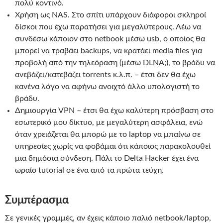
πολύ κοντινό.
Χρήση ως NAS. Στο σπίτι υπάρχουν διάφοροι σκληροί
δίσκοι που έχω παρατήσει για μεγαλύτερους. Λέω να
συνδέσω κάποιον στο netbook μέσω usb, ο οποίος θα
μπορεί να τραβάει backups, να κρατάει media files για
προβολή από την τηλεόραση (μέσω DLNA;), το βράδυ να
ανεβάζει/κατεβάζει torrents κ.λ.π. – έτσι δεν θα έχω
κανένα λόγο να αφήνω ανοιχτό άλλο υπολογιστή το
βράδυ.
Δημιουργία VPN – έτσι θα έχω καλύτερη πρόσβαση στο
εσωτερικό μου δίκτυο, με μεγαλύτερη ασφάλεια, ενώ
όταν χρειάζεται θα μπορώ με το laptop να μπαίνω σε
υπηρεσίες χωρίς να φοβάμαι ότι κάποιος παρακολουθεί
μια δημόσια σύνδεση. Πάλι το Delta Hacker έχει ένα
ωραίο tutorial σε ένα από τα πρώτα τεύχη.
Συμπέρασμα
Σε γενικές γραμμές, αν έχεις κάποιο παλιό netbook/laptop,