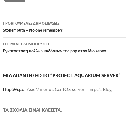
Πλοήγηση
ΠΡΟΗΓΟΎΜΕΝΕΣ ΔΗΜΟΣΙΕΎΣΕΙΣ
άρθρων
Stonemouth – No one remembers
ΕΠΌΜΕΝΕΣ ΔΗΜΟΣΙΕΎΣΕΙΣ
Εγκατάσταση πολλών εκδόσεων της php στον ίδιο server
ΜΊΑ ΑΠΆΝΤΗΣΗ ΣΤΟ “PROJECT: AQUARIUM SERVER”
Παράθεμα:
AsicMiner σε CentOS server - mrpc's Blog
ΤΑ ΣΧΌΛΙΑ ΕΊΝΑΙ ΚΛΕΙΣΤΆ.