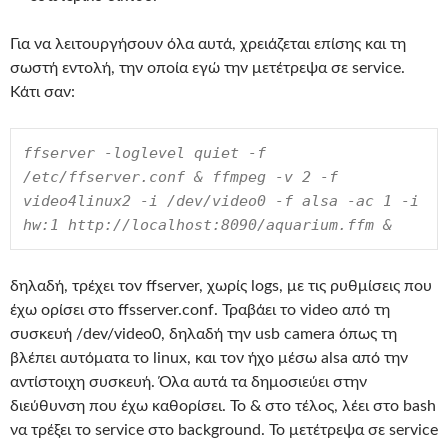
Για να λειτουργήσουν όλα αυτά, χρειάζεται επίσης και τη
σωστή εντολή, την οποία εγώ την μετέτρεψα σε service.
Κάτι σαν:
ffserver -loglevel quiet -f 
/etc/ffserver.conf & ffmpeg -v 2 -f 
video4linux2 -i /dev/video0 -f alsa -ac 1 -i 
hw:1 http://localhost:8090/aquarium.ffm &
δηλαδή, τρέχει τον ffserver, χωρίς logs, με τις ρυθμίσεις που
έχω ορίσει στο ffsserver.conf. Τραβάει το video από τη
συσκευή /dev/video0, δηλαδή την usb camera όπως τη
βλέπει αυτόματα το linux, και τον ήχο μέσω alsa από την
αντίστοιχη συσκευή. Όλα αυτά τα δημοσιεύει στην
διεύθυνση που έχω καθορίσει. Το & στο τέλος, λέει στο bash
να τρέξει το service στο background. Το μετέτρεψα σε service