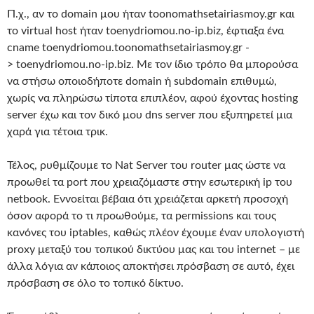
Π.χ., αν το domain μου ήταν toonomathsetairiasmoy.gr και
το virtual host ήταν toenydriomou.no-ip.biz, έφτιαξα ένα
cname toenydriomou.toonomathsetairiasmoy.gr -
> toenydriomou.no-ip.biz. Με τον ίδιο τρόπο θα μπορούσα
να στήσω οποιοδήποτε domain ή subdomain επιθυμώ,
χωρίς να πληρώσω τίποτα επιπλέον, αφού έχοντας hosting
server έχω και τον δικό μου dns server που εξυπηρετεί μια
χαρά για τέτοια τρικ.
Τέλος, ρυθμίζουμε το Nat Server του router μας ώστε να
προωθεί τα port που χρειαζόμαστε στην εσωτερική ip του
netbook. Εννοείται βέβαια ότι χρειάζεται αρκετή προσοχή
όσον αφορά το τι προωθούμε, τα permissions και τους
κανόνες του iptables, καθώς πλέον έχουμε έναν υπολογιστή
proxy μεταξύ του τοπικού δικτύου μας και του internet – με
άλλα λόγια αν κάποιος αποκτήσει πρόσβαση σε αυτό, έχει
πρόσβαση σε όλο το τοπικό δίκτυο.