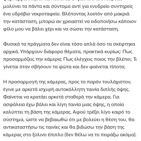
μολύνει τα πάντα και σύντομα αντί για ενυδρείο συντηρείς
ένα υδρόβιο νεκροταφείο. Βλέποντας λοιπόν από μακριά
την κατάσταση, μπορώ αν χρειαστεί να ειδοποιήσω κάποιον
φίλο μου να βάλει χέρι και να σώσει την κατάσταση.
Φυσικά τα πράγματα δεν είναι τόσο απλά όσο τα σκέφτηκα
αρχικά. Υπάρχουν διάφορα θέματα, πρακτικά κυρίως: Πως
προσαρμόζεις την κάμερα; Πως ελέγχεις ποιος την βλέπει; Τι
γίνεται όταν σβήσουν τα φώτα και δεν φαίνεται τίποτα;
Η προσαρμογή της κάμερας, προς το παρόν τουλάχιστον,
έγινε με αρκετά ισχυρή αυτοκόλλητη ταινία διπλής όψης.
Φαίνεται να κρατάει αρκετά σταθερά την κάμερα. Για
ασφάλεια έχω βάλει και λίγη ταινία μιας όψης, η οποία
καλύπτει τη βάση της κάμερας. Αφού τρέξει λίγο καιρό το
σύστημα, ώστε να βεβαιωθώ ότι με βολεύει η θέση του, θα
αντικαταστήσω τις ταινίες και θα βιδώσω την βάση της
κάμερας στο ξύλινο έπιπλο (δεν θέλω να το πειράξω ακόμα).