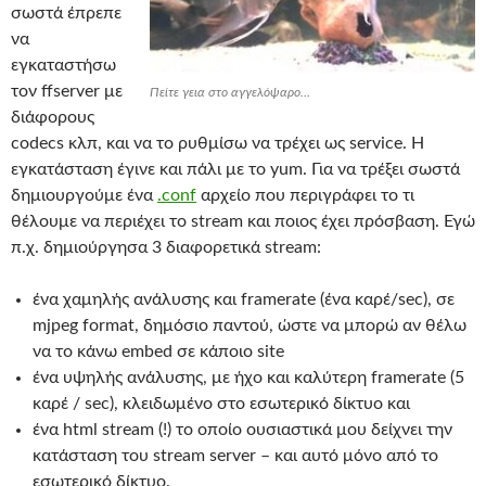
σωστά έπρεπε
να
εγκαταστήσω
τον ffserver με
Πείτε γεια στο αγγελόψαρο…
διάφορους
codecs κλπ, και να το ρυθμίσω να τρέχει ως service. Η
εγκατάσταση έγινε και πάλι με το yum. Για να τρέξει σωστά
δημιουργούμε ένα
.conf
αρχείο που περιγράφει το τι
θέλουμε να περιέχει το stream και ποιος έχει πρόσβαση. Εγώ
π.χ. δημιούργησα 3 διαφορετικά stream:
ένα χαμηλής ανάλυσης και framerate (ένα καρέ/sec), σε
mjpeg format, δημόσιο παντού, ώστε να μπορώ αν θέλω
να το κάνω embed σε κάποιο site
ένα υψηλής ανάλυσης, με ήχο και καλύτερη framerate (5
καρέ / sec), κλειδωμένο στο εσωτερικό δίκτυο και
ένα html stream (!) το οποίο ουσιαστικά μου δείχνει την
κατάσταση του stream server – και αυτό μόνο από το
εσωτερικό δίκτυο.