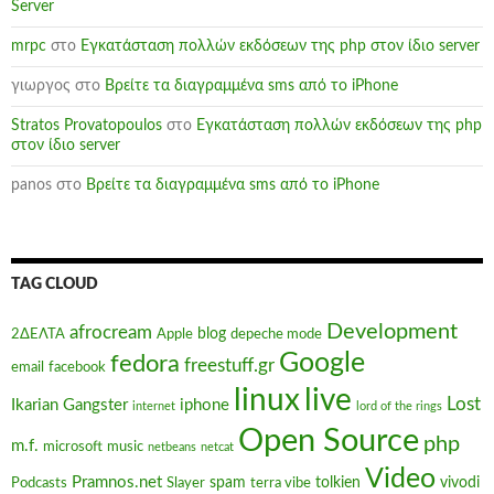
Server
mrpc
στο
Εγκατάσταση πολλών εκδόσεων της php στον ίδιο server
γιωργος
στο
Βρείτε τα διαγραμμένα sms από το iPhone
Stratos Provatopoulos
στο
Εγκατάσταση πολλών εκδόσεων της php
στον ίδιο server
panos
στο
Βρείτε τα διαγραμμένα sms από το iPhone
TAG CLOUD
Development
afrocream
blog
2ΔΕΛΤΑ
Apple
depeche mode
Google
fedora
freestuff.gr
email
facebook
linux
live
Lost
Ikarian Gangster
iphone
internet
lord of the rings
Open Source
php
m.f.
microsoft
music
netbeans
netcat
Video
Pramnos.net
spam
tolkien
vivodi
Podcasts
Slayer
terra vibe