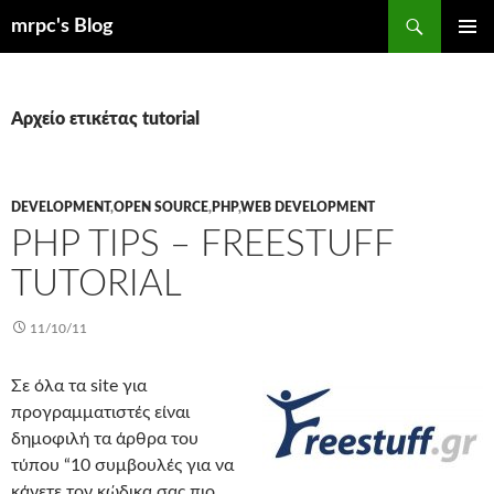
Μετάβαση
Αναζήτηση
mrpc's Blog
σε
ΚΎΡΙΟ
περιεχόμενο
ΜΕΝΟΎ
Αρχείο ετικέτας tutorial
DEVELOPMENT
,
OPEN SOURCE
,
PHP
,
WEB DEVELOPMENT
PHP TIPS – FREESTUFF
TUTORIAL
11/10/11
Σε όλα τα site για
προγραμματιστές είναι
δημοφιλή τα άρθρα του
τύπου “10 συμβουλές για να
κάνετε τον κώδικα σας πιο