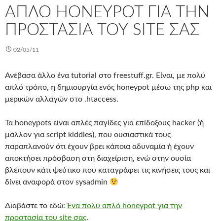
ΑΠΛΌ HONEYPOT ΓΙΑ ΤΗΝ
ΠΡΟΣΤΑΣΊΑ ΤΟΥ SITE ΣΑΣ
02/05/11
Ανέβασα άλλο ένα tutorial στο freestuff.gr. Είναι, με πολύ
απλό τρόπο, η δημιουργία ενός honeypot μέσω της php και
μερικών αλλαγών στο .htaccess.
Τα honeypots είναι απλές παγίδες για επίδοξους hacker (ή
μάλλον για script kiddies), που ουσιαστικά τους
παραπλανούν ότι έχουν βρει κάποια αδυναμία ή έχουν
αποκτήσει πρόσβαση στη διαχείριση, ενώ στην ουσία
βλέπουν κάτι ψεύτικο που καταγράφει τις κινήσεις τους και
δίνει αναφορά στον sysadmin
Διαβάστε το εδώ:
Ένα πολύ απλό honeypot για την
προστασία του site σας
.