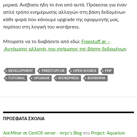
μερικά. Ανέβασα ήδη το ένα από αυτά. Πρόκειται για έναν
απλό τρόπο ενημέρωσης αλλαγών στη βάση δεδομένων
κάθε φορά που κάνουμε upgrade της εφαρμογής μας,
περίπου στη λογική του wordpress.
Μπορείτε να το διαβάσετε από εδώ:
Freestuff.gr –
Αυτόματες αλλαγές του σχήματος της βάσης δεδομένων
.
DEVELOPMENT
FREESTUFF.GR
OPEN SOURCE
PHP
TUTORIAL
UPGRADE
WORDPRESS
ΒΟΉΘΗΜΑ
ΠΡΌΣΦΑΤΑ ΣΧΌΛΙΑ
AsicMiner σε CentOS server - mrpc's Blog
στο
Project: Aquarium