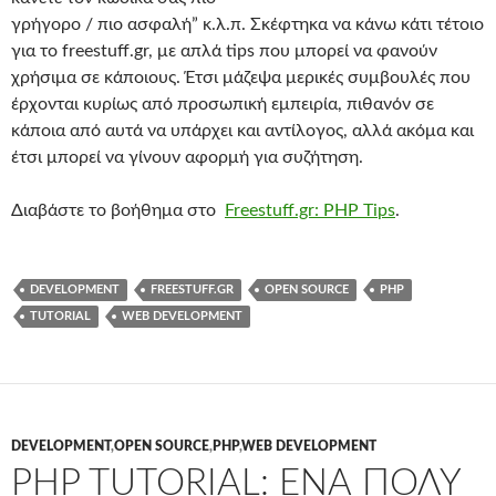
γρήγορο / πιο ασφαλή” κ.λ.π. Σκέφτηκα να κάνω κάτι τέτοιο
για το freestuff.gr, με απλά tips που μπορεί να φανούν
χρήσιμα σε κάποιους. Έτσι μάζεψα μερικές συμβουλές που
έρχονται κυρίως από προσωπική εμπειρία, πιθανόν σε
κάποια από αυτά να υπάρχει και αντίλογος, αλλά ακόμα και
έτσι μπορεί να γίνουν αφορμή για συζήτηση.
Διαβάστε το βοήθημα στο
Freestuff.gr: PHP Tips
.
DEVELOPMENT
FREESTUFF.GR
OPEN SOURCE
PHP
TUTORIAL
WEB DEVELOPMENT
DEVELOPMENT
,
OPEN SOURCE
,
PHP
,
WEB DEVELOPMENT
PHP TUTORIAL: ΈΝΑ ΠΟΛΎ