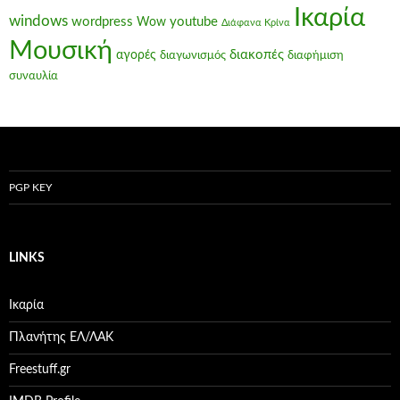
Ικαρία
windows
wordpress
youtube
Wow
Διάφανα Κρίνα
Μουσική
διακοπές
αγορές
διαγωνισμός
διαφήμιση
συναυλία
PGP KEY
LINKS
Ικαρία
Πλανήτης ΕΛ/ΛΑΚ
Freestuff.gr