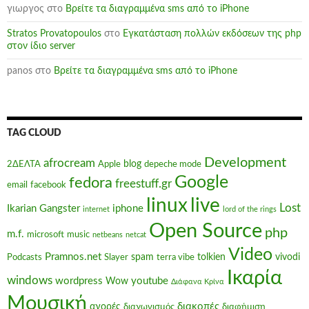
γιωργος
στο
Βρείτε τα διαγραμμένα sms από το iPhone
Stratos Provatopoulos
στο
Εγκατάσταση πολλών εκδόσεων της php
στον ίδιο server
panos
στο
Βρείτε τα διαγραμμένα sms από το iPhone
TAG CLOUD
Development
afrocream
blog
2ΔΕΛΤΑ
Apple
depeche mode
Google
fedora
freestuff.gr
email
facebook
linux
live
Lost
Ikarian Gangster
iphone
internet
lord of the rings
Open Source
php
m.f.
microsoft
music
netbeans
netcat
Video
Pramnos.net
spam
tolkien
vivodi
Podcasts
Slayer
terra vibe
Ικαρία
windows
wordpress
youtube
Wow
Διάφανα Κρίνα
Μουσική
διακοπές
αγορές
διαγωνισμός
διαφήμιση