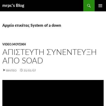
Μετάβαση
Αναζήτηση
mrpc's Blog
σε
ΚΎΡΙΟ
περιεχόμενο
ΜΕΝΟΎ
Αρχείο ετικέτας System of a down
VIDEO
,
ΜΟΥΣΙΚΉ
ΑΠΊΣΤΕΥΤΗ ΣΥΝΈΝΤΕΥΞΗ
ΑΠΌ SOAD
ΒΊΝΤΕΟ
31/01/07