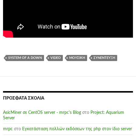
SYSTEM OF A DOWN
VIDEO
ΜΟΥΣΙΚΉ
ΣΥΝΈΝΤΕΥΞΗ
ΠΡΌΣΦΑΤΑ ΣΧΌΛΙΑ
AsicMiner σε CentOS server - mrpc's Blog
στο
Project: Aquarium
Server
mrpc
στο
Εγκατάσταση πολλών εκδόσεων της php στον ίδιο server