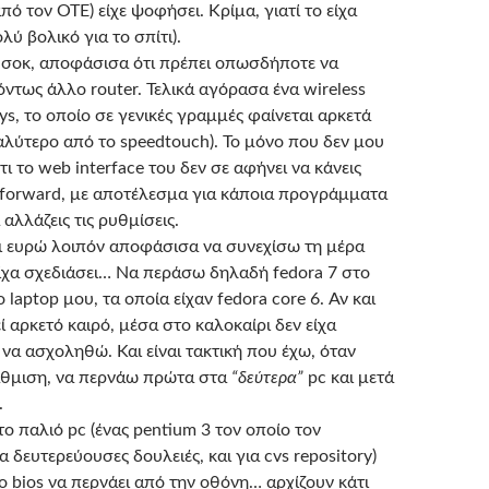
ό τον ΟΤΕ) είχε ψοφήσει. Κρίμα, γιατί το είχα
ύ βολικό για το σπίτι).
σοκ, αποφάσισα ότι πρέπει οπωσδήποτε να
ντως άλλο router. Τελικά αγόρασα ένα wireless
sys, το οποίο σε γενικές γραμμές φαίνεται αρκετά
αλύτερο από το speedtouch). Το μόνο που δεν μου
τι το web interface του δεν σε αφήνει να κάνεις
 forward, με αποτέλεσμα για κάποια προγράμματα
 αλλάζεις τις ρυθμίσεις.
ι ευρώ λοιπόν αποφάσισα να συνεχίσω τη μέρα
ίχα σχεδιάσει… Να περάσω δηλαδή fedora 7 στο
ο laptop μου, τα οποία είχαν fedora core 6. Αν και
 αρκετό καιρό, μέσα στο καλοκαίρι δεν είχα
να ασχοληθώ. Και είναι τακτική που έχω, όταν
άθμιση, να περνάω πρώτα στα
“δεύτερα”
pc και μετά
.
ο παλιό pc (ένας pentium 3 τον οποίο τον
 δευτερεύουσες δουλειές, και για cvs repository)
το bios να περνάει από την οθόνη… αρχίζουν κάτι