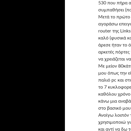
530 που πήρα απ
συμπαθήσει (πολ
Μετά το πρώτο 
αγοράσω επειγό
router της Link
καλό (φυσικά κ
άρεσε ήταν το ό
αρκετές πόρτες
να χρειάζεται να
Με μείον 80κάτ
μου όπως την ε
παλιό pc και στ
το 7 κυκλοφορεί
καθόλου χρόνο 
κάνω μια αναβ
στο βασικό μου
Ανοίγω λοιπόν τ
χρησιμοποιώ για
και αντί να δω 