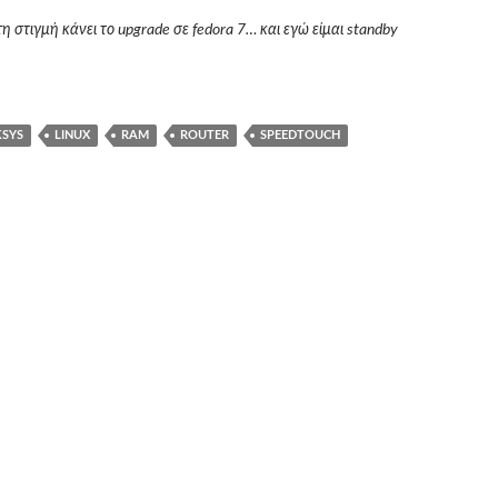
τη στιγμή κάνει το upgrade σε fedora 7… και εγώ είμαι standby
KSYS
LINUX
RAM
ROUTER
SPEEDTOUCH