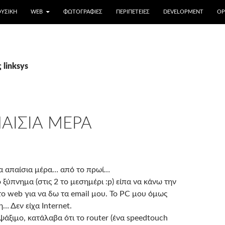
ΥΣΙΚΉ
WEB
ΦΩΤΟΓΡΑΦΊΕΣ
ΠΕΡΙΠΈΤΕΙΕΣ
DEVELOPMENT
OP
 linksys
ΑΊΣΙΑ ΜΈΡΑ
α απαίσια μέρα… από το πρωί…
ξύπνημα (στις 2 το μεσημέρι :p) είπα να κάνω την
ο web για να δω τα email μου. Το PC μου όμως
… Δεν είχα Internet.
άξιμο, κατάλαβα ότι το router (ένα speedtouch