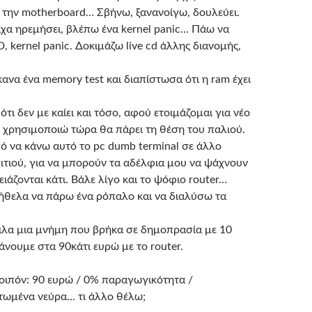
 την motherboard… Σβήνω, ξανανοίγω, δουλεύει.
ίχα ηρεμήσει, βλέπω ένα kernel panic… Πάω να
 kernel panic. Δοκιμάζω live cd άλλης διανομής,
ανα ένα memory test και διαπίστωσα ότι η ram έχει
 ότι δεν με καίει και τόσο, αφού ετοιμάζομαι για νέο
υ χρησιμοποιώ τώρα θα πάρει τη θέση του παλιού.
ό να κάνω αυτό το pc dumb terminal σε άλλο
ιτιού, για να μπορούν τα αδέλφια μου να ψάχνουν
ειάζονται κάτι. Βάλε λίγο και το ψόφιο router…
 ήθελα να πάρω ένα ρόπαλο και να διαλύσω τα
ιλα μια μνήμη που βρήκα σε δημοπρασία με 10
άνουμε στα 90κάτι ευρώ με το router.
ιπόν: 90 ευρώ / 0% παραγωγικότητα /
τωμένα νεύρα… τι άλλο θέλω;