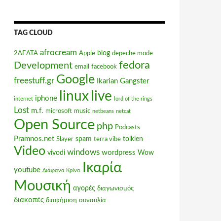
TAG CLOUD
afrocream
blog
2ΔΕΛΤΑ
Apple
depeche mode
fedora
Development
email
facebook
Google
freestuff.gr
Ikarian Gangster
linux
live
iphone
internet
lord of the rings
Lost
m.f.
microsoft
music
netbeans
netcat
Open Source
php
Podcasts
Pramnos.net
spam
tolkien
Slayer
terra vibe
Video
windows
wordpress
vivodi
Wow
Ικαρία
youtube
Διάφανα Κρίνα
Μουσική
αγορές
διαγωνισμός
διακοπές
διαφήμιση
συναυλία