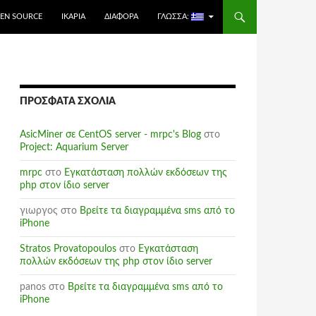
EN SOURCE
ΙΚΑΡΊΑ
ΔΙΆΦΟΡΑ
ΓΛΏΣΣΑ:
ΠΡΌΣΦΑΤΑ ΣΧΌΛΙΑ
AsicMiner σε CentOS server - mrpc's Blog
στο
Project: Aquarium Server
mrpc
στο
Εγκατάσταση πολλών εκδόσεων της
php στον ίδιο server
γιωργος
στο
Βρείτε τα διαγραμμένα sms από το
iPhone
Stratos Provatopoulos
στο
Εγκατάσταση
πολλών εκδόσεων της php στον ίδιο server
panos
στο
Βρείτε τα διαγραμμένα sms από το
iPhone