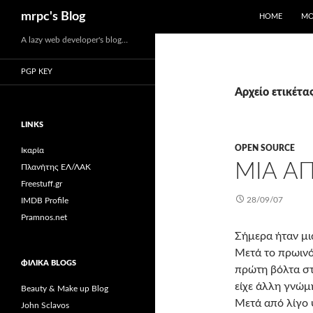
Αναζήτηση
mrpc's Blog
HOME
ΜΟ
Μετάβαση
A lazy web developer's blog…
σε
PGP KEY
περιεχόμενο
Αρχείο ετικέτας
LINKS
OPEN SOURCE
Ικαρία
ΜΙΑ ΑΠ
Πλανήτης ΕΛ/ΛΑΚ
Freestuff.gr
28/09/07
IMDB Profile
Pramnos.net
Σήμερα ήταν μι
Μετά το πρωινό 
ΦΙΛΙΚΆ BLOGS
πρώτη βόλτα στ
είχε άλλη γνώμη
Beauty & Make up Blog
Μετά από λίγο ψ
John Sclavos