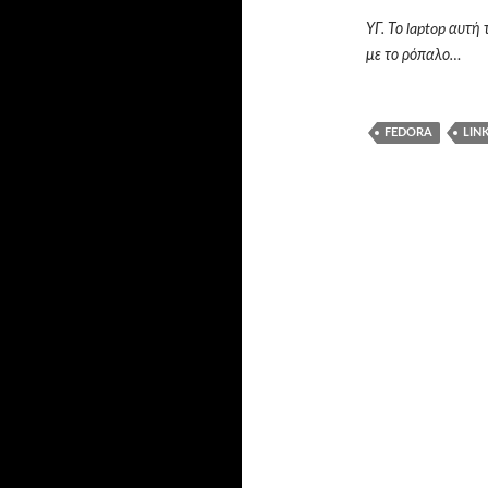
ΥΓ. Το laptop αυτή 
με το ρόπαλο…
FEDORA
LIN