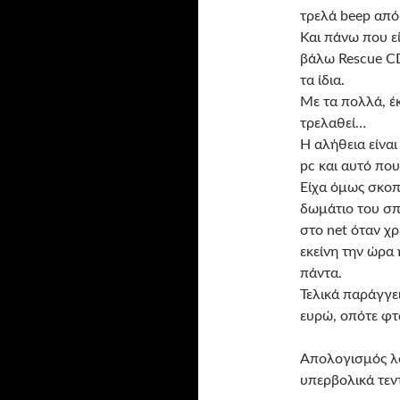
τρελά beep από
Και πάνω που ε
βάλω Rescue CD,
τα ίδια.
Με τα πολλά, έκ
τρελαθεί…
Η αλήθεια είναι
pc και αυτό πο
Είχα όμως σκοπ
δωμάτιο του σπ
στο net όταν χρ
εκείνη την ώρα
πάντα.
Τελικά παράγγε
ευρώ, οπότε φτ
Απολογισμός λο
υπερβολικά τεν