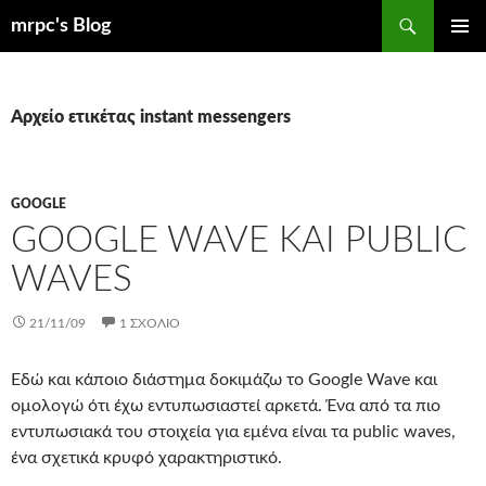
Μετάβαση
Αναζήτηση
mrpc's Blog
σε
ΚΎΡΙΟ
περιεχόμενο
ΜΕΝΟΎ
Αρχείο ετικέτας instant messengers
GOOGLE
GOOGLE WAVE ΚΑΙ PUBLIC
WAVES
21/11/09
1 ΣΧΌΛΙΟ
Εδώ και κάποιο διάστημα δοκιμάζω το Google Wave και
ομολογώ ότι έχω εντυπωσιαστεί αρκετά. Ένα από τα πιο
εντυπωσιακά του στοιχεία για εμένα είναι τα public waves,
ένα σχετικά κρυφό χαρακτηριστικό.