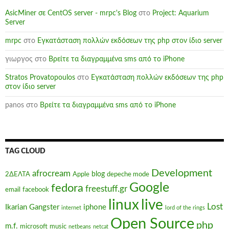
AsicMiner σε CentOS server - mrpc's Blog
στο
Project: Aquarium
Server
mrpc
στο
Εγκατάσταση πολλών εκδόσεων της php στον ίδιο server
γιωργος
στο
Βρείτε τα διαγραμμένα sms από το iPhone
Stratos Provatopoulos
στο
Εγκατάσταση πολλών εκδόσεων της php
στον ίδιο server
panos
στο
Βρείτε τα διαγραμμένα sms από το iPhone
TAG CLOUD
Development
afrocream
blog
2ΔΕΛΤΑ
Apple
depeche mode
Google
fedora
freestuff.gr
email
facebook
linux
live
Lost
Ikarian Gangster
iphone
internet
lord of the rings
Open Source
php
m.f.
microsoft
music
netbeans
netcat