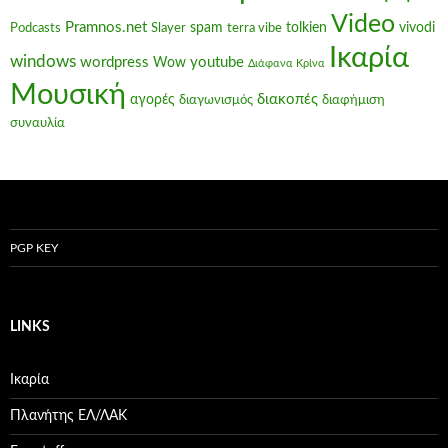
Video
Pramnos.net
spam
tolkien
vivodi
Podcasts
Slayer
terra vibe
Ικαρία
windows
wordpress
youtube
Wow
Διάφανα Κρίνα
Μουσική
διακοπές
αγορές
διαγωνισμός
διαφήμιση
συναυλία
PGP KEY
LINKS
Ικαρία
Πλανήτης ΕΛ/ΛΑΚ