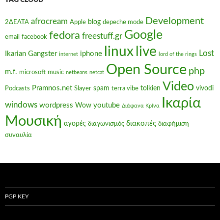
TAG CLOUD
Development
afrocream
blog
2ΔΕΛΤΑ
Apple
depeche mode
Google
fedora
freestuff.gr
email
facebook
linux
live
Lost
Ikarian Gangster
iphone
internet
lord of the rings
Open Source
php
m.f.
microsoft
music
netbeans
netcat
Video
Pramnos.net
spam
tolkien
vivodi
Podcasts
Slayer
terra vibe
Ικαρία
windows
wordpress
youtube
Wow
Διάφανα Κρίνα
Μουσική
διακοπές
αγορές
διαγωνισμός
διαφήμιση
συναυλία
PGP KEY