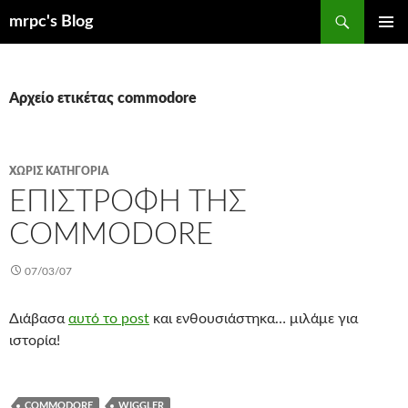
Μετάβαση
Αναζήτηση
mrpc's Blog
σε
ΚΎΡΙΟ
περιεχόμενο
ΜΕΝΟΎ
Αρχείο ετικέτας commodore
ΧΩΡΊΣ ΚΑΤΗΓΟΡΊΑ
ΕΠΙΣΤΡΟΦΉ ΤΗΣ
COMMODORE
07/03/07
Διάβασα
αυτό το post
και ενθουσιάστηκα… μιλάμε για
ιστορία!
COMMODORE
WIGGLER