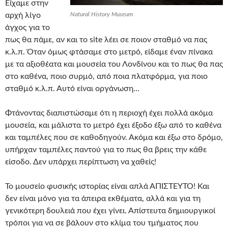
Είχαμε στην
αρχή λίγο
Natural History Museum
άγχος για το
πως θα πάμε, αν και το site λέει σε ποιον σταθμό να πας
κ.λ.π. Όταν όμως φτάσαμε στο μετρό, είδαμε έναν πίνακα
με τα αξιοθέατα και μουσεία του Λονδίνου και το πως θα πας
στο καθένα, ποιο συρμό, από ποια πλατφόρμα, για ποιο
σταθμό κ.λ.π. Αυτό είναι οργάνωση…
Φτάνοντας διαπιστώσαμε ότι η περιοχή έχει πολλά ακόμα
μουσεία, και μάλιστα το μετρό έχει έξοδο έξω από το καθένα
και ταμπέλες που σε καθοδηγούν. Ακόμα και έξω στο δρόμο,
υπήρχαν ταμπέλες παντού για το πως θα βρεις την κάθε
είσοδο. Δεν υπάρχει περίπτωση να χαθείς!
Το μουσείο φυσικής ιστορίας είναι απλά ΑΠΙΣΤΕΥΤΟ! Και
δεν είναι μόνο για τα άπειρα εκθέματα, αλλά και για τη
γενικότερη δουλειά που έχει γίνει. Απίστευτα δημιουργικοί
τρόποι για να σε βάλουν στο κλίμα του τμήματος που