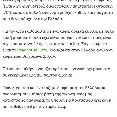
γενικές γραμμές οι τιμές δεν έχουν πολύ μεγάλες διαφορές
(είναι λίγο φθηνότερα), όμως παίζουν απίστευτες εκπτώσεις
(70% κάτω σε πολλά επώνυμα ρούχα), καθώς και πράγματα
που δεν υπάρχουν στην Ελλάδα.
Για την ώρα καθόμαστε σε ένα καφέ, αρκετά κυριλέ, με πολύ
καλή μουσική (δίπλα έχει αίθουσα για live) και οι τιμές είναι
π.χ. καπουτσίνο 2 λύρες, εσπρέσο 1 κ.λ.π. Συγκεκριμένα
είναι το
Roadhouse Cafe
. Νομίζω ότι στην Ελλάδα ανάλογη
καφετέρια θα χρέωνε 2πλα+.
Για να μην μιλήσω για εξυπηρέτηση… γενικά, όχι μόνο στο
συγκεκριμένο μαγαζί, παντού άψογα!
Πριν λίγο είδα και ένα ταξί με διαφήμιση της Ελλάδας και
αναρωτιόμουν μήπως βάση της οικονομικής μας
κατάστασης σαν χώρα, το υπουργείο πολιτισμού έχει κάνει
απ’ ευθείας deal με τον ταρίφα… :p