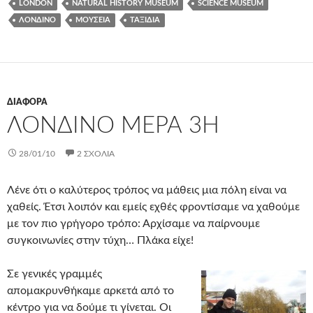
LONDON
NATURAL HISTORY MUSEUM
SCIENCE MUSEUM
ΛΟΝΔΊΝΟ
ΜΟΥΣΕΊΑ
ΤΑΞΊΔΙΑ
ΔΙΆΦΟΡΑ
ΛΟΝΔΊΝΟ ΜΈΡΑ 3Η
28/01/10
2 ΣΧΌΛΙΑ
Λένε ότι ο καλύτερος τρόπος να μάθεις μια πόλη είναι να
χαθείς. Έτσι λοιπόν και εμείς εχθές φροντίσαμε να χαθούμε
με τον πιο γρήγορο τρόπο: Αρχίσαμε να παίρνουμε
συγκοινωνίες στην τύχη… Πλάκα είχε!
Σε γενικές γραμμές
απομακρυνθήκαμε αρκετά από το
κέντρο για να δούμε τι γίνεται. Οι