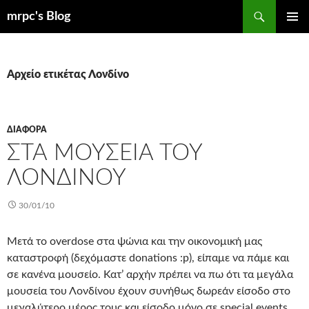
Μετάβαση
Αναζήτηση
mrpc's Blog
σε
ΚΎΡΙΟ
περιεχόμενο
ΜΕΝΟΎ
Αρχείο ετικέτας Λονδίνο
ΔΙΆΦΟΡΑ
ΣΤΑ ΜΟΥΣΕΊΑ ΤΟΥ
ΛΟΝΔΊΝΟΥ
30/01/10
Μετά το overdose στα ψώνια και την οικονομική μας
καταστροφή (δεχόμαστε donations :p), είπαμε να πάμε και
σε κανένα μουσείο. Κατ’ αρχήν πρέπει να πω ότι τα μεγάλα
μουσεία του Λονδίνου έχουν συνήθως δωρεάν είσοδο στο
μεγαλύτερο μέρος τους και είσοδο μόνο σε special events