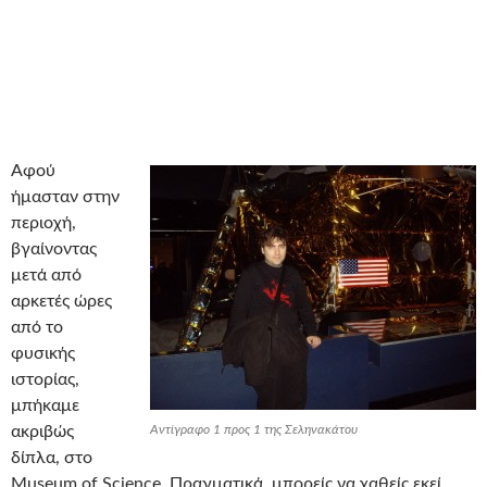
Αφού
ήμασταν στην
περιοχή,
βγαίνοντας
μετά από
αρκετές ώρες
από το
φυσικής
ιστορίας,
μπήκαμε
ακριβώς
Αντίγραφο 1 προς 1 της Σεληνακάτου
δίπλα, στο
Museum of Science. Πραγματικά, μπορείς να χαθείς εκεί