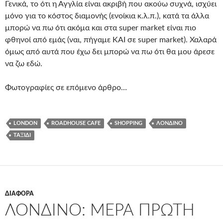
Γενικά, το ότι η Αγγλία είναι ακριβή που ακούω συχνά, ισχύει
μόνο για το κόστος διαμονής (ενοίκια κ.λ.π.), κατά τα άλλα
μπορώ να πω ότι ακόμα και στα super market είναι πιο
φθηνοί από εμάς (ναι, πήγαμε ΚΑΙ σε super market). Χαλαρά
όμως από αυτά που έχω δει μπορώ να πω ότι θα μου άρεσε
να ζω εδώ.
Φωτογραφίες σε επόμενο άρθρο…
LONDON
ROADHOUSE CAFE
SHOPPING
ΛΟΝΔΊΝΟ
ΤΑΞΊΔΙ
ΔΙΆΦΟΡΑ
ΛΟΝΔΊΝΟ: ΜΈΡΑ ΠΡΏΤΗ