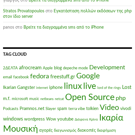
γιωργος
στο
Βρείτε τα διαγραμμένα sms από το iPhone
Stratos Provatopoulos
στο
Εγκατάσταση πολλών εκδόσεων της php
στον ίδιο server
panos
στο
Βρείτε τα διαγραμμένα sms από το iPhone
TAG CLOUD
Development
afrocream
blog
2ΔΕΛΤΑ
Apple
depeche mode
Google
fedora
freestuff.gr
email
facebook
linux
live
Lost
Ikarian Gangster
iphone
internet
lord of the rings
Open Source
php
m.f.
microsoft
music
netbeans
netcat
Video
Pramnos.net
spam
tolkien
vivodi
Podcasts
Slayer
terra vibe
Ικαρία
windows
wordpress
youtube
Wow
Διάφανα Κρίνα
Μουσική
διακοπές
αγορές
διαγωνισμός
διαφήμιση