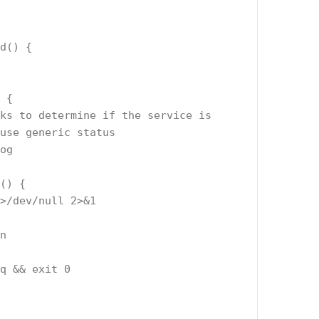
d() {
 {
use generic status
rog
() {
 >/dev/null 2>&1
n
_q && exit 0