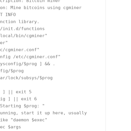
cription: Bitcoin miner
on: Mine bitcoins using cgminer
T INFO
nction library.
/init.d/functions
local/bin/cgminer"
er"
c/cgminer.conf"
nfig /etc/cgminer.conf"
ysconfig/$prog ] && . 
fig/$prog
ar/lock/subsys/$prog
c ] || exit 5
fig ] || exit 6
"Starting $prog: "
ike "daemon $exec"
xec $args