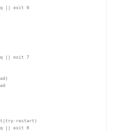
_q || exit 0
_q || exit 7
oad)
oad
rt|try-restart)
_q || exit 0