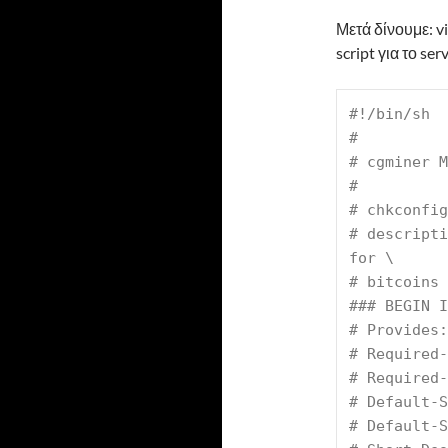
Μετά δίνουμε: v
script για το ser
#!/bin/sh
#
# cgminer M
#
# chkconfig
# descripti
for \
# bitcoins
### BEGIN I
# Provides:
# Required-
# Required-
# Default-S
# Default-S