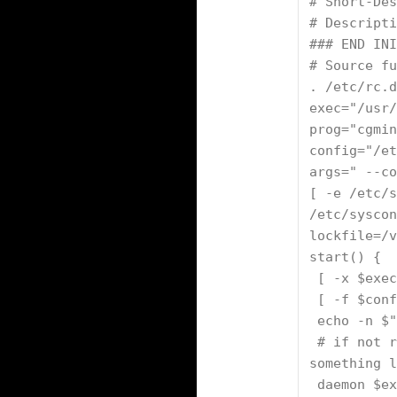
# Short-Des
# Descripti
### END INI
# Source fu
. /etc/rc.d
exec="/usr/
prog="cgmin
config="/et
args=" --co
[ -e /etc/s
/etc/syscon
lockfile=/v
start() {
 [ -x $exe
 [ -f $con
 echo -n $
 # if not running, start it up here, usually 
something l
 daemon $e