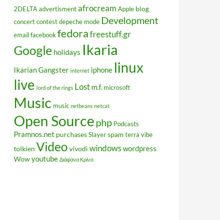
afrocream
blog
2DELTA
advertisment
Apple
Development
concert
contest
depeche mode
fedora
freestuff.gr
email
facebook
Ikaria
Google
holidays
linux
Ikarian Gangster
iphone
internet
live
Lost
m.f.
microsoft
lord of the rings
Music
music
netbeans
netcat
Open Source
php
Podcasts
Pramnos.net
purchases
spam
Slayer
terra vibe
Video
windows
wordpress
tolkien
vivodi
youtube
Wow
Διάφανα Κρίνα