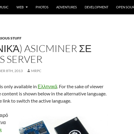
MUSIC
WEB
PHOTOS
ADVENTURES
DEVELOPMENT
OPEN SOU
IOUS STUFF
ΙΚΆ) ASICMINER ΣΕ
S SERVER
ER 8TH, 2013
MRPC
 is only available in
Ελληνικά
. For the sake of viewer
 content is shown below in the alternative language.
e link to switch the active language.
αιρό
ένα
k