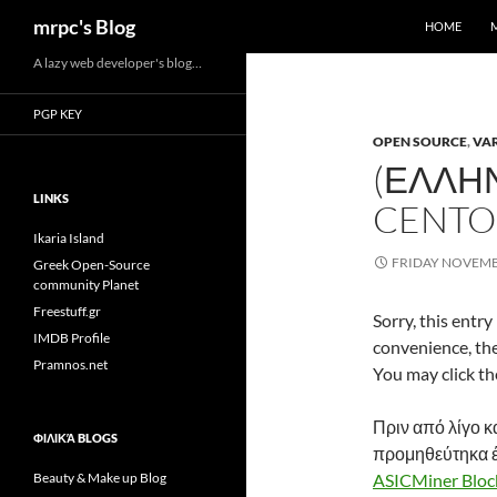
Search
mrpc's Blog
HOME
Skip
A lazy web developer's blog…
to
PGP KEY
content
OPEN SOURCE
,
VAR
(ΕΛΛΗΝ
LINKS
CENTO
Ikaria Island
FRIDAY NOVEMB
Greek Open-Source
community Planet
Freestuff.gr
Sorry, this entry
IMDB Profile
convenience, the
Pramnos.net
You may click th
Πριν από λίγο κ
ΦΙΛΙΚΆ BLOGS
προμηθεύτηκα 
Beauty & Make up Blog
ASICMiner Bloc