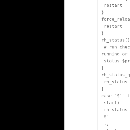
 restart
}
force_reloa
 restart
}
rh_status()
 # run checks to determine if the service is 
running or 
 status $p
}
rh_status_q
 rh_status
}
case "$1" i
 start)
 rh_status
 $1
 ;;