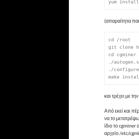
yum install
(απαραίτητα πακέ
cd /root
git clone h
cd cgminer
./autogen.s
./configure
make instal
και τρέχει με τη
Από εκεί και πέ
να το μετατρέψω 
ίδιο το cgminer
αρχείο /etc/cgmi