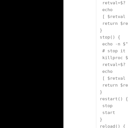
 retval=$?
 echo
 [ $retval
 return $r
}
stop() {
 echo -n $
 # stop it
 killproc 
 retval=$?
 echo
 [ $retval
 return $r
}
restart() {
 stop
 start
}
reload() {