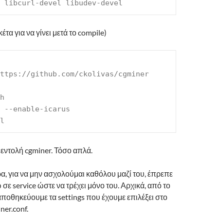
 libcurl-devel libudev-devel
τα για να γίνει μετά το compile)
ttps://github.com/ckolivas/cgminer
h
 --enable-icarus
l
ν εντολή cgminer. Τόσο απλά.
ρα, για να μην ασχολούμαι καθόλου μαζί του, έπρεπε
σε service ώστε να τρέχει μόνο του. Αρχικά, από το
 αποθηκεύουμε τα settings που έχουμε επιλέξει στο
ner.conf.