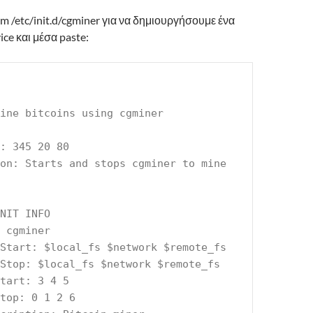
im /etc/init.d/cgminer για να δημιουργήσουμε ένα
vice και μέσα paste:
ine bitcoins using cgminer
: 345 20 80
on: Starts and stops cgminer to mine 
NIT INFO
 cgminer
Start: $local_fs $network $remote_fs
Stop: $local_fs $network $remote_fs
tart: 3 4 5
top: 0 1 2 6