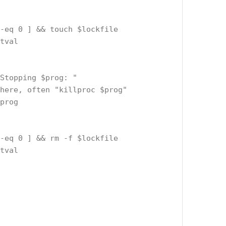
 -eq 0 ] && touch $lockfile
etval
"Stopping $prog: "
 here, often "killproc $prog"
$prog
 -eq 0 ] && rm -f $lockfile
etval