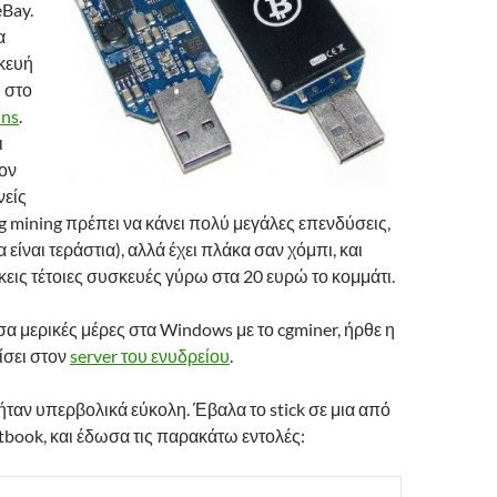
eBay.
α
κευή
 στο
ins
.
ι
έον
νείς
ng mining πρέπει να κάνει πολύ μεγάλες επενδύσεις,
είναι τεράστια), αλλά έχει πλάκα σαν χόμπι, και
εις τέτοιες συσκευές γύρω στα 20 ευρώ το κομμάτι.
α μερικές μέρες στα Windows με το cgminer, ήρθε η
ίσει στον
server του ενυδρείου
.
ταν υπερβολικά εύκολη. Έβαλα το stick σε μια από
etbook, και έδωσα τις παρακάτω εντολές: