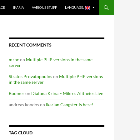
RCE
IKARIA
VARIOUS STUFF
LANGUAGE:
RECENT COMMENTS
mrpc
on
Multiple PHP versions in the same
server
Stratos Provatopoulos
on
Multiple PHP versions
in the same server
Boomer
on
Diafana Krina – Mikres Alitheies Live
andreas kondos
on
Ikarian Gangster is here!
TAG CLOUD