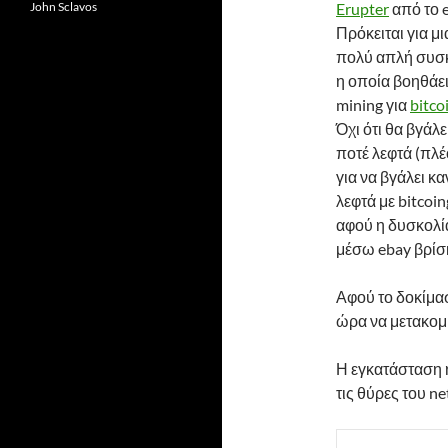
John Sclavos
Erupter
από το 
Πρόκειται για μι
πολύ απλή συσ
η οποία βοηθάει
mining για
bitco
Όχι ότι θα βγάλε
ποτέ λεφτά (πλ
για να βγάλει κα
λεφτά με bitcoi
αφού η δυσκολία 
μέσω ebay βρίσκ
Αφού το δοκίμασ
ώρα να μετακομ
Η εγκατάσταση ή
τις θύρες του n