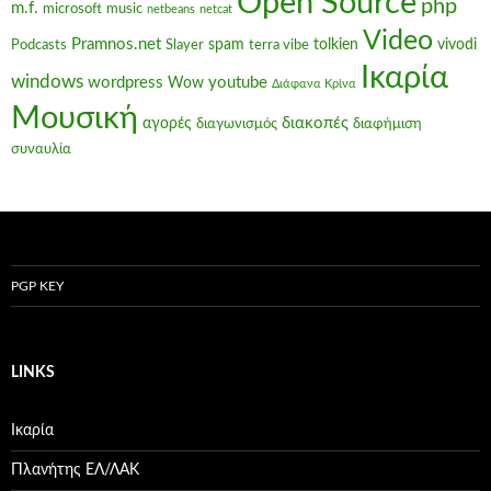
Open Source
php
m.f.
microsoft
music
netbeans
netcat
Video
Pramnos.net
spam
tolkien
vivodi
Podcasts
Slayer
terra vibe
Ικαρία
windows
wordpress
youtube
Wow
Διάφανα Κρίνα
Μουσική
διακοπές
αγορές
διαγωνισμός
διαφήμιση
συναυλία
PGP KEY
LINKS
Ικαρία
Πλανήτης ΕΛ/ΛΑΚ