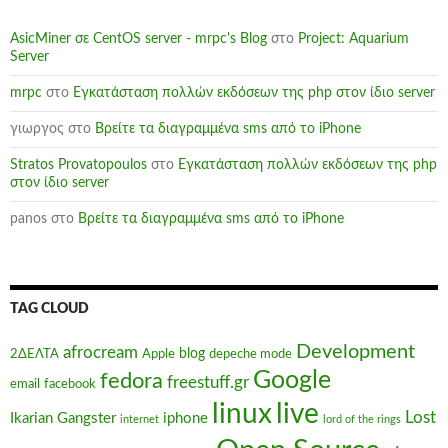
AsicMiner σε CentOS server - mrpc's Blog
στο
Project: Aquarium
Server
mrpc
στο
Εγκατάσταση πολλών εκδόσεων της php στον ίδιο server
γιωργος
στο
Βρείτε τα διαγραμμένα sms από το iPhone
Stratos Provatopoulos
στο
Εγκατάσταση πολλών εκδόσεων της php
στον ίδιο server
panos
στο
Βρείτε τα διαγραμμένα sms από το iPhone
TAG CLOUD
Development
afrocream
blog
2ΔΕΛΤΑ
Apple
depeche mode
Google
fedora
freestuff.gr
email
facebook
linux
live
Lost
Ikarian Gangster
iphone
internet
lord of the rings