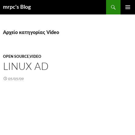
Μετάβαση
Αναζήτηση
mrpc's Blog
σε
ΚΎΡΙΟ
περιεχόμενο
ΜΕΝΟΎ
Αρχείο κατηγορίας Video
OPEN SOURCE
,
VIDEO
LINUX AD
05/05/09