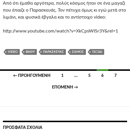
Από ότι έμαθα αργότερα, πολύς κόσμος ήταν σε ένα μαγαζί
που έπαιζε ο Παρασκευάς. Τον πέτυχα όμως κι εγώ μετά στο
λιμάνι, και φυσικά έβγαλα και το αντίστοιχο video:
http://www.youtube.com/watch?v=XkCpsWISr3Y&rel=1
VIDEO
ΒΑΘΎ
ΠΑΡΑΣΚΕΥΆΣ
ΣΆΜΟΣ
ΤΑΞΊΔΙ
Πλοήγηση
← ΠΡΟΗΓΟΎΜΕΝΗ
1
…
5
6
7
άρθρων
ΕΠΌΜΕΝΗ →
ΠΡΌΣΦΑΤΑ ΣΧΌΛΙΑ