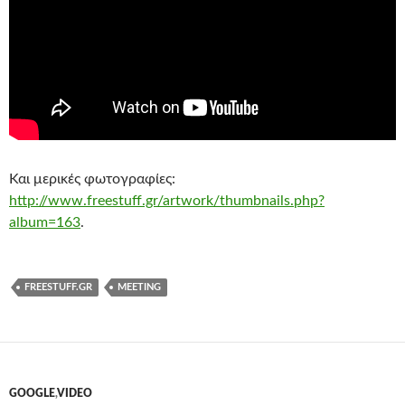
Και μερικές φωτογραφίες:
http://www.freestuff.gr/artwork/thumbnails.php?
album=163
.
FREESTUFF.GR
MEETING
GOOGLE
,
VIDEO