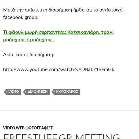
Μετά την απίστευτη διαφήμιση ήρθε και το αντίστοιχο
facebook group:
Τί φάουλ μωρή σερπαντίνα; Κατσικανιάρη, τραγί
μούσχαρε έ μούσχαρε..
Δείτε και τη διαφήμιση:
http://www.youtube.com/watch?v=DBaL719FmGk
VIDEO
ΔΙΑΦΉΜΙΣΗ
ΜΟΎΣΧΑΡΟΣ
VIDEO
,
WEB
,
ΦΩΤΟΓΡΑΦΊΕΣ
FREESTUFF.GR MEETING