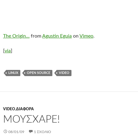
The Origin…
from
Agustin Eguia
on
Vimeo
.
[
via
]
LINUX
OPEN SOURCE
VIDEO
VIDEO
,
ΔΙΆΦΟΡΑ
ΜΟΎΣΧΑΡΕ!
08/01/09
1 ΣΧΌΛΙΟ