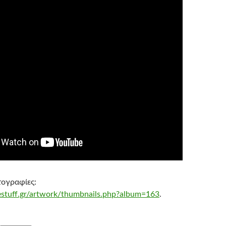
τογραφίες:
estuff.gr/artwork/thumbnails.php?album=163
.