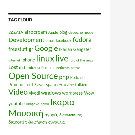
TAG CLOUD
afrocream
blog
2ΔΕΛΤΑ
Apple
depeche mode
fedora
Development
email
facebook
Google
freestuff.gr
Ikarian Gangster
linux
live
iphone
internet
lord of the rings
Lost
m.f.
microsoft
music
netbeans
netcat
Open Source
php
Podcasts
Pramnos.net
spam
tolkien
Slayer
terra vibe
Video
windows
wordpress
vivodi
Wow
Ικαρία
youtube
Διάφανα Κρίνα
Μουσική
αγορές
διαγωνισμός
διακοπές
διαφήμιση
συναυλία