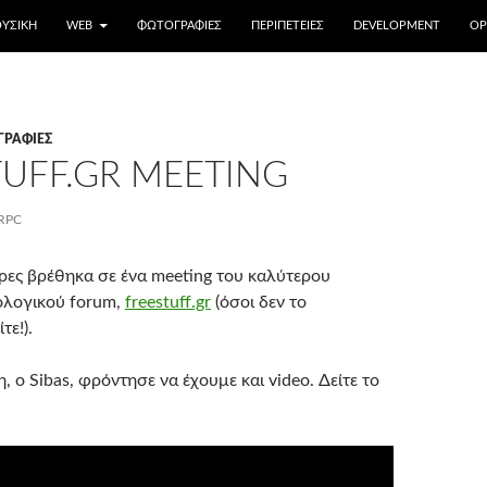
ΥΣΙΚΉ
WEB
ΦΩΤΟΓΡΑΦΊΕΣ
ΠΕΡΙΠΈΤΕΙΕΣ
DEVELOPMENT
OP
ΡΑΦΊΕΣ
TUFF.GR MEETING
RPC
έρες βρέθηκα σε ένα meeting του καλύτερου
ολογικού forum,
freestuff.gr
(όσοι δεν το
τε!).
, ο Sibas, φρόντησε να έχουμε και video. Δείτε το