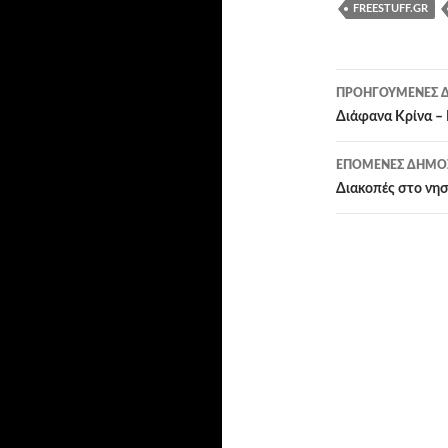
FREESTUFF.GR
Πλοήγησ
ΠΡΟΗΓΟΎΜΕΝΕΣ Δ
άρθρων
Διάφανα Κρίνα – 
ΕΠΌΜΕΝΕΣ ΔΗΜΟΣ
Διακοπές στο νησ