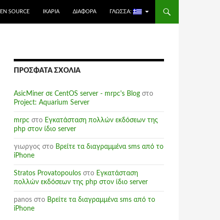
EN SOURCE
ΙΚΑΡΊΑ
ΔΙΆΦΟΡΑ
ΓΛΏΣΣΑ:
ΠΡΌΣΦΑΤΑ ΣΧΌΛΙΑ
AsicMiner σε CentOS server - mrpc's Blog
στο
Project: Aquarium Server
mrpc
στο
Εγκατάσταση πολλών εκδόσεων της
php στον ίδιο server
γιωργος
στο
Βρείτε τα διαγραμμένα sms από το
iPhone
Stratos Provatopoulos
στο
Εγκατάσταση
πολλών εκδόσεων της php στον ίδιο server
panos
στο
Βρείτε τα διαγραμμένα sms από το
iPhone