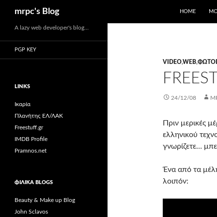
Αναζήτηση
mrpc's Blog
HOME
ΜΟ
Μετάβαση
A lazy web developer's blog…
σε
PGP KEY
περιεχόμενο
VIDEO
,
WEB
,
ΦΩΤΟΓ
FREES
LINKS
24/12/08
M
Ικαρία
Πλανήτης ΕΛ/ΛΑΚ
Πριν μερικές μ
Freestuff.gr
ελληνικού τεχν
IMDB Profile
γνωρίζετε… μπεί
Pramnos.net
Ένα από τα μέλη
λοιπόν:
ΦΙΛΙΚΆ BLOGS
Beauty & Make up Blog
John Sclavos