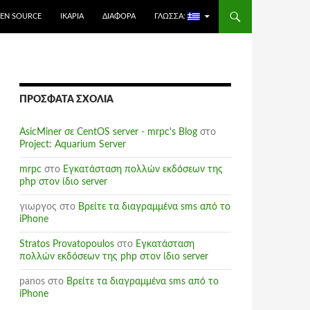
EN SOURCE
ΙΚΑΡΊΑ
ΔΙΆΦΟΡΑ
ΓΛΏΣΣΑ:
ΠΡΌΣΦΑΤΑ ΣΧΌΛΙΑ
AsicMiner σε CentOS server - mrpc's Blog
στο
Project: Aquarium Server
mrpc
στο
Εγκατάσταση πολλών εκδόσεων της
php στον ίδιο server
γιωργος
στο
Βρείτε τα διαγραμμένα sms από το
iPhone
Stratos Provatopoulos
στο
Εγκατάσταση
πολλών εκδόσεων της php στον ίδιο server
panos
στο
Βρείτε τα διαγραμμένα sms από το
iPhone