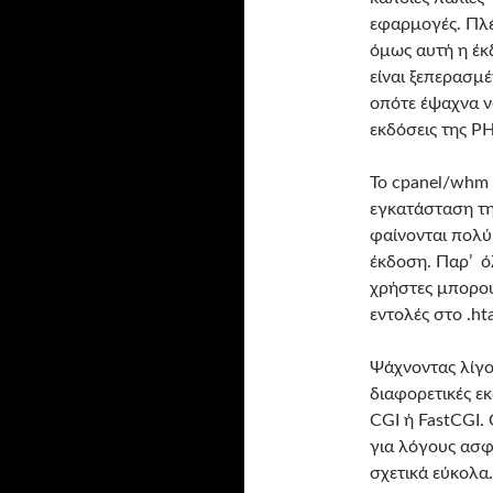
εφαρμογές. Πλ
όμως αυτή η έ
είναι ξεπερασμέ
οπότε έψαχνα ν
εκδόσεις της PH
Το cpanel/whm 
εγκατάσταση τη
φαίνονται πολύ
έκδοση. Παρ’ όλ
χρήστες μπορού
εντολές στο .ht
Ψάχνοντας λίγο 
διαφορετικές εκ
CGI ή FastCGI. 
για λόγους ασφα
σχετικά εύκολα.