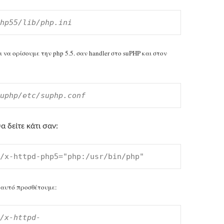
hp55/lib/php.ini
 να ορίσουμε την php 5.5. σαν handler στο suPHP και στον
uphp/etc/suphp.conf
α δείτε κάτι σαν:
/x-httpd-php5="php:/usr/bin/php"
 αυτό προσθέτουμε:
/x-httpd-