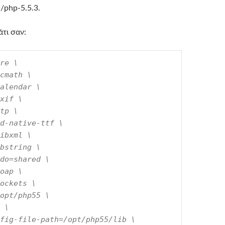
/php-5.5.3.
τι σαν:
re \

cmath \

alendar \

xif \

tp \

d-native-ttf \

ibxml \

bstring \

do=shared \

oap \

ockets \

opt/php55 \

 \

fig-file-path=/opt/php55/lib \
