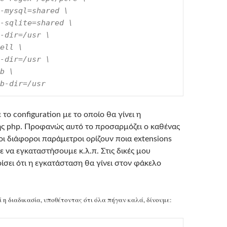
-mysql=shared \

-sqlite=shared \

-dir=/usr \

ell \

-dir=/usr \

b \

b-dir=/usr
 το configuration με το οποίο θα γίνει η
ς php. Προφανώς αυτό το προσαρμόζει ο καθένας
οι διάφοροι παράμετροι ορίζουν ποια extensions
 να εγκαταστήσουμε κ.λ.π. Στις δικές μου
ίσει ότι η εγκατάσταση θα γίνει στον φάκελο
 η διαδικασία, υποθέτοντας ότι όλα πήγαν καλά, δίνουμε: