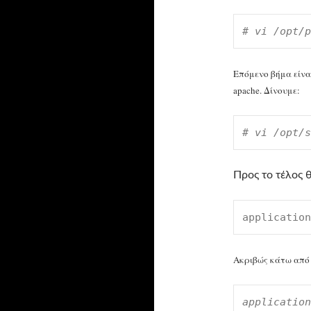
# vi /opt/p
Επόμενο βήμα είναι
apache. Δίνουμε:
# vi /opt/s
Προς το τέλος θ
application
Ακριβώς κάτω από
application