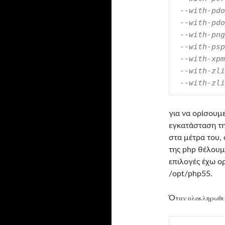
 --with-pdo
 --with-pdo
 --with-png
 --with-psp
 --with-xpm
 --with-zli
 --with-zli
για να ορίσουμε
εγκατάσταση τη
στα μέτρα του, 
της php θέλουμε
επιλογές έχω ορ
/opt/php55.
ταν ολοκληρωθεί
Ό