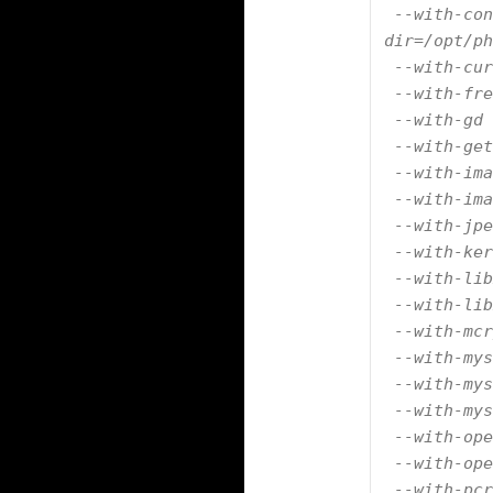
 --with-con
dir=/opt/ph
 --with-cur
 --with-fre
 --with-gd 
 --with-get
 --with-ima
 --with-ima
 --with-jpe
 --with-ker
 --with-lib
 --with-lib
 --with-mcr
 --with-mys
 --with-mys
 --with-mys
 --with-ope
 --with-ope
 --with-pcr