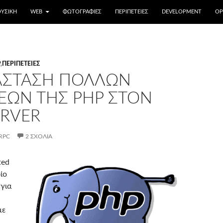
ΥΣΙΚΉ
WEB
ΦΩΤΟΓΡΑΦΊΕΣ
ΠΕΡΙΠΈΤΕΙΕΣ
DEVELOPMENT
OP
P
,
ΠΕΡΙΠΈΤΕΙΕΣ
ΆΣΤΑΣΗ ΠΟΛΛΏΝ
ΕΩΝ ΤΗΣ PHP ΣΤΟΝ
ERVER
RPC
2 ΣΧΌΛΙΑ
ted
ίο
 για
με