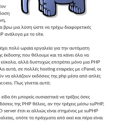
έον
κδοση
νη,
α βρω μια λύση ώστε να τρέχω διαφορετικές
P ανάλογα με το site.
έχει πολύ ωραία εργαλεία για την αυτόματη
ς έκδοσης που θέλουμε και τα κάνει όλα να
 εύκολα, αλλά δυστυχώς επιτρέπει μόνο μια PHP
α αυτά, σε πολλές hosting εταιρείες με cPanel, οι
ν να αλλάζουν εκδόσεις της php μέσα από απλές
access. Πως γίνεται αυτό;
είδα ότι μπορείς ουσιαστικά να τρέξεις όσες
δόσεις της PHP θέλεις, αν την τρέχεις μέσω suPHP,
Ο server έτσι κι αλλιώς είναι στημένος με suPHP
λείας, οπότε τα πράγματα από εκεί και πέρα είναι