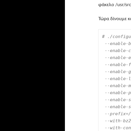
φάκελο /usr/src
Τώρα δίνουμε κά
# ./configu
 --enable-b
 --enable-c
 --enable-e
 --enable-f
 --enable-g
 --enable-l
 --enable-m
 --enable-p
 --enable-s
 --enable-s
 --prefix=/
 --with-bz2
 --with-con