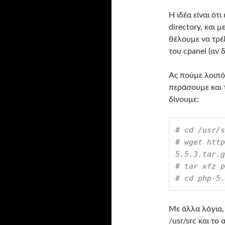
Η ιδέα είναι ότ
directory, και 
θέλουμε να τρέξε
του cpanel (αν 
Ας πούμε λοιπόν
περάσουμε και τ
δίνουμε:
# cd /usr/s
# wget http
5.5.3.tar.g
# tar xfz p
# cd php-5.
Με άλλα λόγια,
/usr/src και το