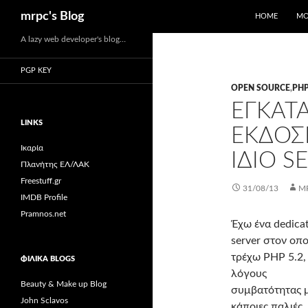
Αναζήτηση
mrpc's Blog
HOME
ΜΟ
Μετάβαση
A lazy web developer's blog…
σε
PGP KEY
περιεχόμενο
OPEN SOURCE
,
PH
ΕΓΚΑΤ
LINKS
ΕΚΔΌΣ
Ικαρία
ΊΔΙΟ S
Πλανήτης ΕΛ/ΛΑΚ
Freestuff.gr
31/08/13
M
IMDB Profile
Pramnos.net
Έχω ένα dedica
server στον οπο
τρέχω PHP 5.2,
ΦΙΛΙΚΆ BLOGS
λόγους
Beauty & Make up Blog
συμβατότητας 
John Sclavos
κάποιες παλιές