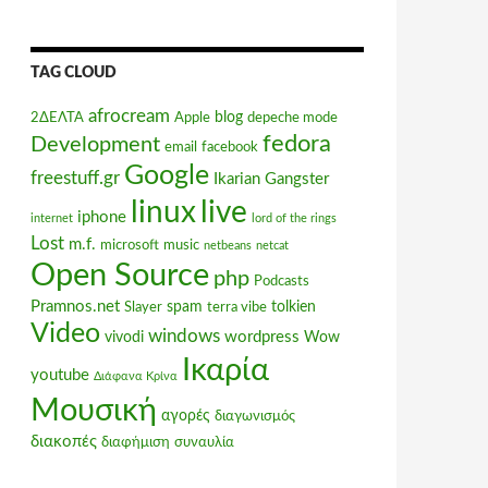
TAG CLOUD
afrocream
blog
2ΔΕΛΤΑ
Apple
depeche mode
fedora
Development
email
facebook
Google
freestuff.gr
Ikarian Gangster
linux
live
iphone
internet
lord of the rings
Lost
m.f.
microsoft
music
netbeans
netcat
Open Source
php
Podcasts
Pramnos.net
spam
tolkien
Slayer
terra vibe
Video
windows
wordpress
vivodi
Wow
Ικαρία
youtube
Διάφανα Κρίνα
Μουσική
αγορές
διαγωνισμός
διακοπές
διαφήμιση
συναυλία