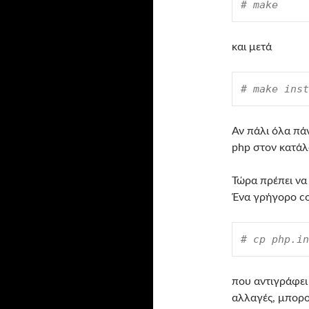
# make
και μετά
# make inst
Αν πάλι όλα πά
php στον κατάλ
Τώρα πρέπει να 
Ένα γρήγορο con
# cp php.in
που αντιγράφει 
αλλαγές, μπορού