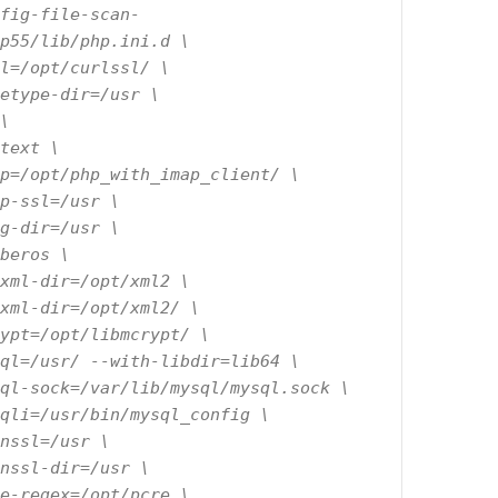
fig-file-scan-
p55/lib/php.ini.d \

l=/opt/curlssl/ \

etype-dir=/usr \

\

text \

p=/opt/php_with_imap_client/ \

p-ssl=/usr \

g-dir=/usr \

beros \

xml-dir=/opt/xml2 \

xml-dir=/opt/xml2/ \

ypt=/opt/libmcrypt/ \

ql=/usr/ --with-libdir=lib64 \

ql-sock=/var/lib/mysql/mysql.sock \

qli=/usr/bin/mysql_config \

nssl=/usr \

nssl-dir=/usr \

e-regex=/opt/pcre \
