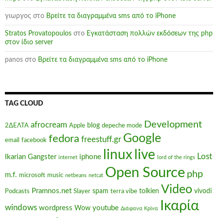
γιωργος
στο
Βρείτε τα διαγραμμένα sms από το iPhone
Stratos Provatopoulos
στο
Εγκατάσταση πολλών εκδόσεων της php
στον ίδιο server
panos
στο
Βρείτε τα διαγραμμένα sms από το iPhone
TAG CLOUD
Development
afrocream
blog
2ΔΕΛΤΑ
Apple
depeche mode
Google
fedora
freestuff.gr
email
facebook
linux
live
Lost
Ikarian Gangster
iphone
internet
lord of the rings
Open Source
php
m.f.
microsoft
music
netbeans
netcat
Video
Pramnos.net
spam
tolkien
vivodi
Podcasts
Slayer
terra vibe
Ικαρία
windows
wordpress
youtube
Wow
Διάφανα Κρίνα