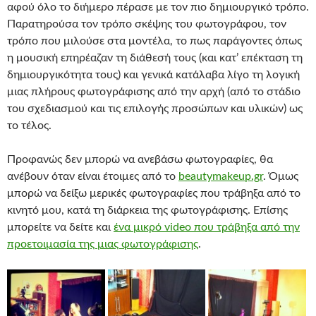
αφού όλο το διήμερο πέρασε με τον πιο δημιουργικό τρόπο.
Παρατηρούσα τον τρόπο σκέψης του φωτογράφου, τον
τρόπο που μιλούσε στα μοντέλα, το πως παράγοντες όπως
η μουσική επηρέαζαν τη διάθεσή τους (και κατ’ επέκταση τη
δημιουργικότητα τους) και γενικά κατάλαβα λίγο τη λογική
μιας πλήρους φωτογράφισης από την αρχή (από το στάδιο
του σχεδιασμού και τις επιλογής προσώπων και υλικών) ως
το τέλος.
Προφανώς δεν μπορώ να ανεβάσω φωτογραφίες, θα
ανέβουν όταν είναι έτοιμες από το
beautymakeup.gr
. Όμως
μπορώ να δείξω μερικές φωτογραφίες που τράβηξα από το
κινητό μου, κατά τη διάρκεια της φωτογράφισης. Επίσης
μπορείτε να δείτε και
ένα μικρό video που τράβηξα από την
προετοιμασία της μιας φωτογράφισης
.