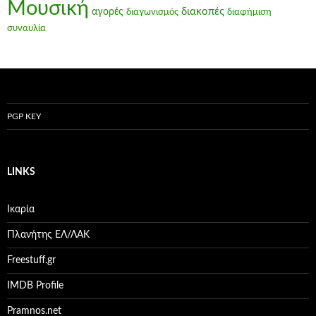
Μουσική
διακοπές
αγορές
διαγωνισμός
διαφήμιση
συναυλία
PGP KEY
LINKS
Ικαρία
Πλανήτης ΕΛ/ΛΑΚ
Freestuff.gr
IMDB Profile
Pramnos.net