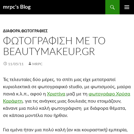
Μετάβαση
Αναζήτηση
mrpc's Blog
σε
ΚΎΡΙΟ
περιεχόμενο
ΜΕΝΟΎ
ΔΙΆΦΟΡΑ
,
ΦΩΤΟΓΡΑΦΊΕΣ
ΦΩΤΟΓΡΆΦΙΣΗ ΜΕ ΤΟ
BEAUTYMAKEUP.GR
11/05/11
MRPC
Τις τελευταίες δύο μέρες, το σπίτι μας είχε μετατραπεί
κυριολεκτικά σε φωτογραφικό studio, με φωτισμούς, μαύρα
πανιά κ.λ.π., αφού η
Χριστίνα
μαζί με τη
φωτογράφο Χρύσα
Καράφτη
, για τις ανάγκες μιας δουλειάς που ετοιμάζουν,
κάνανε μια πολύ καλή φωτογράφιση με διάφορα θέματα,
σε κάποια μοντέλα που ήρθαν.
Για εμένα ήταν μια πολύ καλή (αν και κουραστική) εμπειρία,