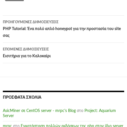
Πλοήγηση
ΠΡΟΗΓΟΎΜΕΝΕΣ ΔΗΜΟΣΙΕΎΣΕΙΣ
άρθρων
PHP Tutorial: Ένα πολύ απλό honeypot για την προστασία του site
σας
ΕΠΌΜΕΝΕΣ ΔΗΜΟΣΙΕΎΣΕΙΣ
Εισιτήρια για το Καλοκαίρι
ΠΡΌΣΦΑΤΑ ΣΧΌΛΙΑ
AsicMiner σε CentOS server - mrpc's Blog
στο
Project: Aquarium
Server
mrpc
στο
Εγκατάσταση πολλών εκδόσεων της php στον ίδιο server