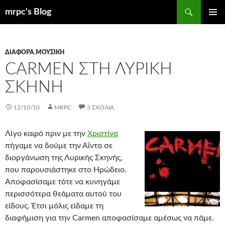
Μετάβαση
Αναζήτηση
mrpc's Blog
σε
ΚΎΡΙΟ
περιεχόμενο
ΜΕΝΟΎ
ΔΙΆΦΟΡΑ
,
ΜΟΥΣΙΚΉ
CARMEN ΣΤΗ ΛΥΡΙΚΉ
ΣΚΗΝΉ
12/10/10
MRPC
3 ΣΧΌΛΙΑ
Λίγο καιρό πριν με την
Χριστίνα
πήγαμε να δούμε την Αΐντα σε
διοργάνωση της Λυρικής Σκηνής,
που παρουσιάστηκε στο Ηρώδειο.
Αποφασίσαμε τότε να κυνηγάμε
περισσότερα θεάματα αυτού του
είδους. Έτσι μόλις είδαμε τη
διαφήμιση για την Carmen αποφασίσαμε αμέσως να πάμε.