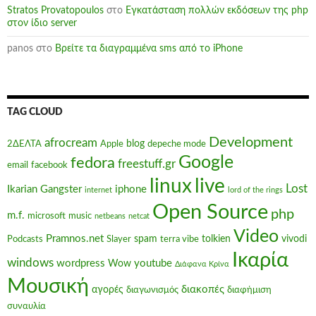
Stratos Provatopoulos
στο
Εγκατάσταση πολλών εκδόσεων της php
στον ίδιο server
panos
στο
Βρείτε τα διαγραμμένα sms από το iPhone
TAG CLOUD
Development
afrocream
blog
2ΔΕΛΤΑ
Apple
depeche mode
Google
fedora
freestuff.gr
email
facebook
linux
live
Lost
Ikarian Gangster
iphone
internet
lord of the rings
Open Source
php
m.f.
microsoft
music
netbeans
netcat
Video
Pramnos.net
spam
tolkien
vivodi
Podcasts
Slayer
terra vibe
Ικαρία
windows
wordpress
youtube
Wow
Διάφανα Κρίνα
Μουσική
διακοπές
αγορές
διαγωνισμός
διαφήμιση
συναυλία