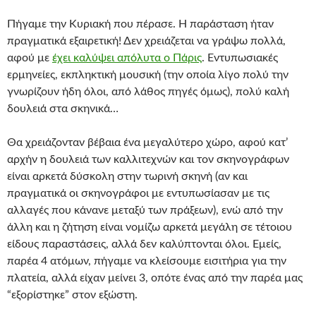
Πήγαμε την Κυριακή που πέρασε. Η παράσταση ήταν
πραγματικά εξαιρετική! Δεν χρειάζεται να γράψω πολλά,
αφού με
έχει καλύψει απόλυτα ο Πάρις
. Εντυπωσιακές
ερμηνείες, εκπληκτική μουσική (την οποία λίγο πολύ την
γνωρίζουν ήδη όλοι, από λάθος πηγές όμως), πολύ καλή
δουλειά στα σκηνικά…
Θα χρειάζονταν βέβαια ένα μεγαλύτερο χώρο, αφού κατ’
αρχήν η δουλειά των καλλιτεχνών και τον σκηνογράφων
είναι αρκετά δύσκολη στην τωρινή σκηνή (αν και
πραγματικά οι σκηνογράφοι με εντυπωσίασαν με τις
αλλαγές που κάνανε μεταξύ των πράξεων), ενώ από την
άλλη και η ζήτηση είναι νομίζω αρκετά μεγάλη σε τέτοιου
είδους παραστάσεις, αλλά δεν καλύπτονται όλοι. Εμείς,
παρέα 4 ατόμων, πήγαμε να κλείσουμε εισιτήρια για την
πλατεία, αλλά είχαν μείνει 3, οπότε ένας από την παρέα μας
“εξορίστηκε” στον εξώστη.