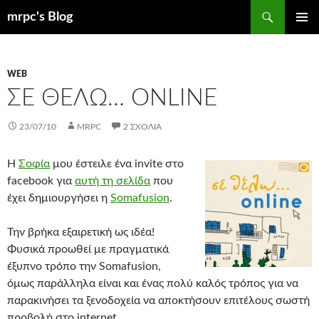
Μετάβαση
Αναζήτηση
mrpc's Blog
σε
ΚΎΡΙΟ
περιεχόμενο
ΜΕΝΟΎ
WEB
ΣΕ ΘΈΛΩ… ONLINE
23/07/10
MRPC
2 ΣΧΌΛΙΑ
Η
Σοφία
μου έστειλε ένα invite στο
facebook για
αυτή τη σελίδα
που
έχει δημιουργήσει η
Somafusion
.
Την βρήκα εξαιρετική ως ιδέα!
Φυσικά προωθεί με πραγματικά
έξυπνο τρόπο την Somafusion,
όμως παράλληλα είναι και ένας πολύ καλός τρόπος για να
παρακινήσει τα ξενοδοχεία να αποκτήσουν επιτέλους σωστή
προβολή στο internet.