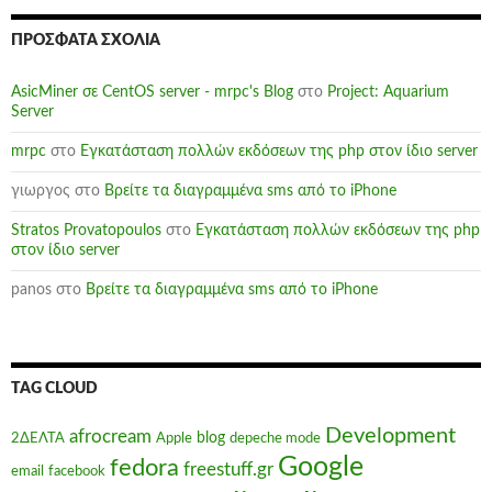
ΠΡΌΣΦΑΤΑ ΣΧΌΛΙΑ
AsicMiner σε CentOS server - mrpc's Blog
στο
Project: Aquarium
Server
mrpc
στο
Εγκατάσταση πολλών εκδόσεων της php στον ίδιο server
γιωργος
στο
Βρείτε τα διαγραμμένα sms από το iPhone
Stratos Provatopoulos
στο
Εγκατάσταση πολλών εκδόσεων της php
στον ίδιο server
panos
στο
Βρείτε τα διαγραμμένα sms από το iPhone
TAG CLOUD
Development
afrocream
blog
2ΔΕΛΤΑ
Apple
depeche mode
Google
fedora
freestuff.gr
email
facebook