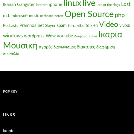
linux
live
Lost
Ikarian Gangster
iphone
internet
lord of the rings
Open Source
php
m.f.
microsoft
music
netbeans
netcat
Video
Pramnos.net
spam
tolkien
vivodi
Podcasts
Slayer
terra vibe
Ικαρία
windows
wordpress
youtube
Wow
Διάφανα Κρίνα
Μουσική
διακοπές
αγορές
διαγωνισμός
διαφήμιση
συναυλία
PGP KEY
LINKS
Ικαρία