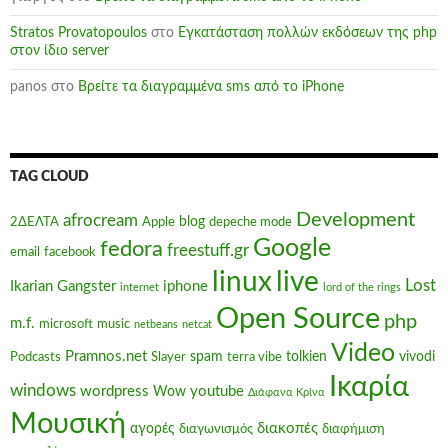
Stratos Provatopoulos
στο
Εγκατάσταση πολλών εκδόσεων της php
στον ίδιο server
panos
στο
Βρείτε τα διαγραμμένα sms από το iPhone
TAG CLOUD
Development
afrocream
blog
2ΔΕΛΤΑ
Apple
depeche mode
Google
fedora
freestuff.gr
email
facebook
linux
live
Lost
Ikarian Gangster
iphone
internet
lord of the rings
Open Source
php
m.f.
microsoft
music
netbeans
netcat
Video
Pramnos.net
spam
tolkien
vivodi
Podcasts
Slayer
terra vibe
Ικαρία
windows
wordpress
youtube
Wow
Διάφανα Κρίνα
Μουσική
διακοπές
αγορές
διαγωνισμός
διαφήμιση