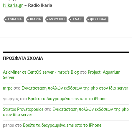
Nikaria.gr
–
Radio Ikaria
EGRAMA
ΙΚΑΡΊΑ
ΜΟΥΣΙΚΉ
ΣΝΑΚ
ΦΕΣΤΙΒΆΛ
ΠΡΌΣΦΑΤΑ ΣΧΌΛΙΑ
AsicMiner σε CentOS server - mrpc's Blog
στο
Project: Aquarium
Server
mrpc
στο
Εγκατάσταση πολλών εκδόσεων της php στον ίδιο server
γιωργος
στο
Βρείτε τα διαγραμμένα sms από το iPhone
Stratos Provatopoulos
στο
Εγκατάσταση πολλών εκδόσεων της php
στον ίδιο server
panos
στο
Βρείτε τα διαγραμμένα sms από το iPhone