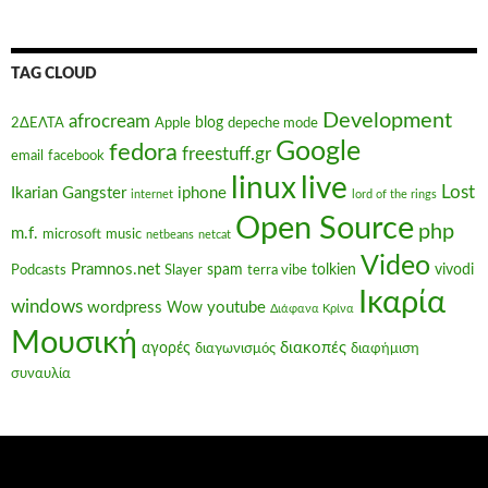
TAG CLOUD
Development
afrocream
blog
2ΔΕΛΤΑ
Apple
depeche mode
Google
fedora
freestuff.gr
email
facebook
linux
live
Lost
Ikarian Gangster
iphone
internet
lord of the rings
Open Source
php
m.f.
microsoft
music
netbeans
netcat
Video
Pramnos.net
spam
tolkien
vivodi
Podcasts
Slayer
terra vibe
Ικαρία
windows
wordpress
youtube
Wow
Διάφανα Κρίνα
Μουσική
διακοπές
αγορές
διαγωνισμός
διαφήμιση
συναυλία