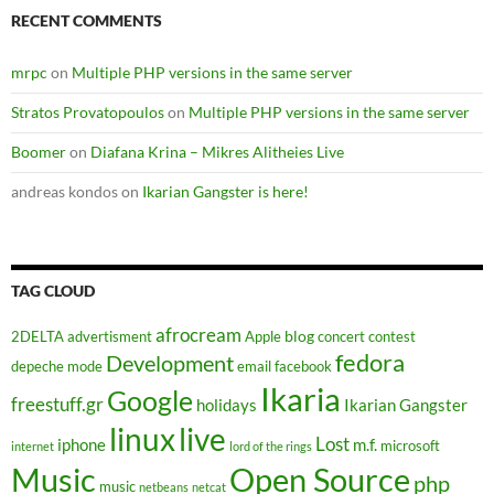
RECENT COMMENTS
mrpc
on
Multiple PHP versions in the same server
Stratos Provatopoulos
on
Multiple PHP versions in the same server
Boomer
on
Diafana Krina – Mikres Alitheies Live
andreas kondos
on
Ikarian Gangster is here!
TAG CLOUD
afrocream
blog
2DELTA
advertisment
Apple
concert
contest
fedora
Development
depeche mode
email
facebook
Ikaria
Google
freestuff.gr
holidays
Ikarian Gangster
linux
live
Lost
iphone
m.f.
microsoft
internet
lord of the rings
Music
Open Source
php
music
netbeans
netcat