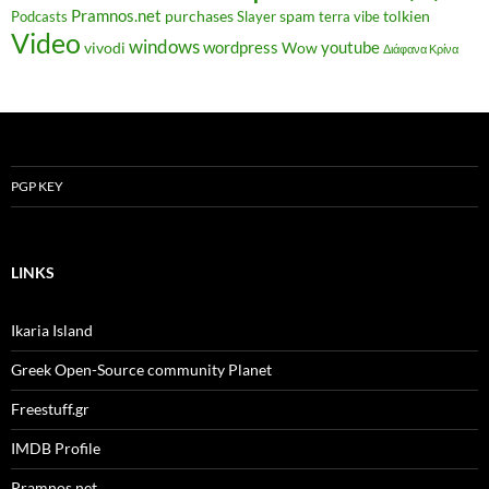
Pramnos.net
purchases
spam
tolkien
Podcasts
Slayer
terra vibe
Video
windows
wordpress
youtube
vivodi
Wow
Διάφανα Κρίνα
PGP KEY
LINKS
Ikaria Island
Greek Open-Source community Planet
Freestuff.gr
IMDB Profile
Pramnos.net