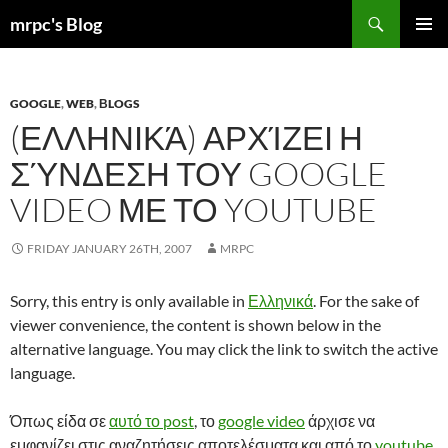
Skip
Search
mrpc's Blog
to
PRIMAR
content
MENU
GOOGLE
,
WEB
,
ΒLOGS
(ΕΛΛΗΝΙΚΆ) ΑΡΧΊΖΕΙ Η
ΣΎΝΔΕΣΗ ΤΟΥ GOOGLE
VIDEO ΜΕ ΤΟ YOUTUBE
FRIDAY JANUARY 26TH, 2007
MRPC
Sorry, this entry is only available in
Ελληνικά
. For the sake of
viewer convenience, the content is shown below in the
alternative language. You may click the link to switch the active
language.
Όπως είδα σε
αυτό το post
, το
google video
άρχισε να
εμφανίζει στις αναζητήσεις αποτελέσματα και από το
youtube
.