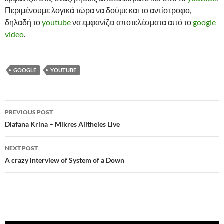
Περιμένουμε λογικά τώρα να δούμε και το αντίστροφο,
δηλαδή το
youtube
να εμφανίζει αποτελέσματα από το
google
video
.
GOOGLE
YOUTUBE
Post
PREVIOUS POST
navigation
Diafana Krina – Mikres Alitheies Live
NEXT POST
A crazy interview of System of a Down