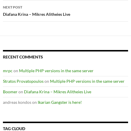
Post
NEXT POST
navigation
Diafana Krina – Mikres Alitheies Live
RECENT COMMENTS
mrpc
on
Multiple PHP versions in the same server
Stratos Provatopoulos
on
Multiple PHP versions in the same server
Boomer
on
Diafana Krina – Mikres Alitheies Live
andreas kondos
on
Ikarian Gangster is here!
TAG CLOUD