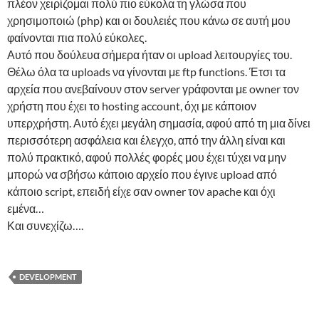
πλέον χειρίζομαι πολύ πιο εύκολα τη γλώσα που
χρησιμοποιώ (php) και οι δουλειές που κάνω σε αυτή μου
φαίνονται πια πολύ εύκολες.
Αυτό που δούλευα σήμερα ήταν οι upload λειτουργίες του.
Θέλω όλα τα uploads να γίνονται με ftp functions. Έτσι τα
αρχεία που ανεβαίνουν στον server γράφονται με owner τον
χρήστη που έχει το hosting account, όχι με κάποιον
υπερχρήστη. Αυτό έχει μεγάλη σημασία, αφού από τη μια δίνει
περισσότερη ασφάλεια και έλεγχο, από την άλλη είναι και
πολύ πρακτικό, αφού πολλές φορές μου έχει τύχει να μην
μπορώ να σβήσω κάποιο αρχείο που έγινε upload από
κάποιο script, επειδή είχε σαν owner τον apache και όχι
εμένα…
Και συνεχίζω….
DEVELOPMENT