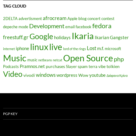
TAG CLOUD
afrocream
blog
2DELTA
advertisment
Apple
concert
contest
fedora
Development
depeche mode
email
facebook
Ikaria
Google
freestuff.gr
holidays
Ikarian Gangster
linux
live
Lost
iphone
m.f.
microsoft
internet
lord of the rings
Music
Open Source
php
music
netbeans
netcat
Pramnos.net
purchases
spam
tolkien
Podcasts
Slayer
terra vibe
Video
windows
wordpress
youtube
vivodi
Wow
Διάφανα Κρίνα
PGP KEY