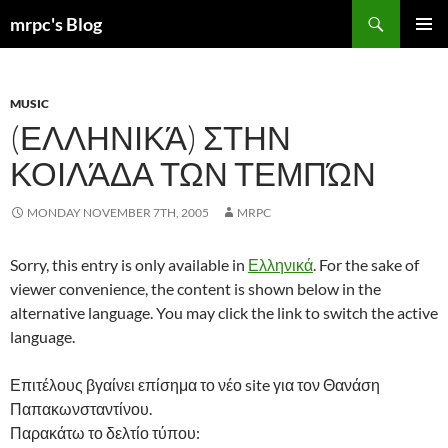
Skip
Search
mrpc's Blog
to
PRIMAR
content
MENU
MUSIC
(ΕΛΛΗΝΙΚΆ) ΣΤΗΝ
ΚΟΙΛΆΔΑ ΤΩΝ ΤΕΜΠΏΝ
MONDAY NOVEMBER 7TH, 2005
MRPC
Sorry, this entry is only available in
Ελληνικά
. For the sake of
viewer convenience, the content is shown below in the
alternative language. You may click the link to switch the active
language.
Επιτέλους βγαίνει επίσημα το νέο site για τον Θανάση
Παπακωνσταντίνου.
Παρακάτω το δελτίο τύπου: