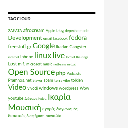
TAG CLOUD
afrocream
blog
2ΔΕΛΤΑ
Apple
depeche mode
fedora
Development
email
facebook
Google
freestuff.gr
Ikarian Gangster
linux
live
iphone
internet
lord of the rings
Lost
m.f.
microsoft
music
netbeans
netcat
Open Source
php
Podcasts
Pramnos.net
spam
tolkien
Slayer
terra vibe
Video
windows
wordpress
vivodi
Wow
Ικαρία
youtube
Διάφανα Κρίνα
Μουσική
αγορές
διαγωνισμός
διακοπές
διαφήμιση
συναυλία