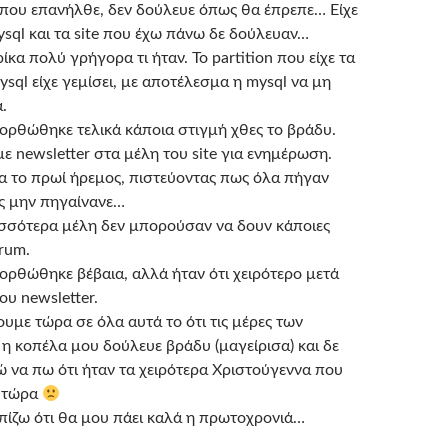
που επανήλθε, δεν δούλευε όπως θα έπρεπε… Είχε
ysql και τα site που έχω πάνω δε δούλευαν…
κα πολύ γρήγορα τι ήταν. Το partition που είχε τα
sql είχε γεμίσει, με αποτέλεσμα η mysql να μη
.
ορθώθηκε τελικά κάποια στιγμή χθες το βράδυ.
ε newsletter στα μέλη του site για ενημέρωση.
 το πρωί ήρεμος, πιστεύοντας πως όλα πήγαν
ς μην πηγαίνανε…
ρισσότερα μέλη δεν μπορούσαν να δουν κάποιες
orum.
ορθώθηκε βέβαια, αλλά ήταν ότι χειρότερο μετά
ου newsletter.
υμε τώρα σε όλα αυτά το ότι τις μέρες των
η κοπέλα μου δούλευε βράδυ (μαγείρισα) και δε
 να πω ότι ήταν τα χειρότερα Χριστούγεννα που
ι τώρα
λπίζω ότι θα μου πάει καλά η πρωτοχρονιά…