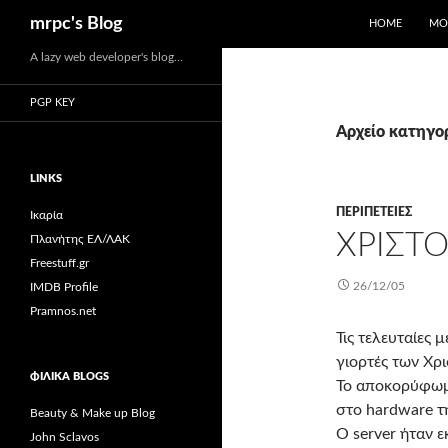
Αναζήτηση
mrpc's Blog
HOME
ΜΟ
Μετάβαση
A lazy web developer's blog…
σε
PGP KEY
περιεχόμενο
Αρχείο κατηγορ
LINKS
ΠΕΡΙΠΈΤΕΙΕΣ
Ικαρία
ΧΡΙΣΤΟ
Πλανήτης ΕΛ/ΛΑΚ
Freestuff.gr
26/12/05
IMDB Profile
Pramnos.net
Τις τελευταίες 
γιορτές των Χρ
ΦΙΛΙΚΆ BLOGS
Το αποκορύφωμα
στο hardware τ
Beauty & Make up Blog
Ο server ήταν ε
John Sclavos