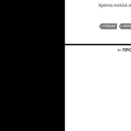
Χρόνια πολλά σε
FORUM
MYS
Πλοήγηση
← ΠΡ
άρθρων