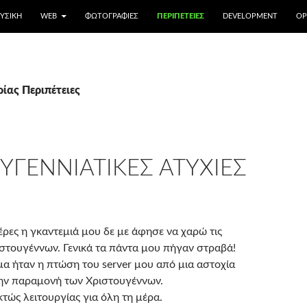
ΥΣΙΚΉ
WEB
ΦΩΤΟΓΡΑΦΊΕΣ
ΠΕΡΙΠΈΤΕΙΕΣ
DEVELOPMENT
OP
ίας Περιπέτειες
ΥΓΕΝΝΙΆΤΙΚΕΣ ΑΤΥΧΊΕΣ
μέρες η γκαντεμιά μου δε με άφησε να χαρώ τις
ιστουγέννων. Γενικά τα πάντα μου πήγαν στραβά!
 ήταν η πτώση του server μου από μια αστοχία
ην παραμονή των Χριστουγέννων.
κτώς λειτουργίας για όλη τη μέρα.