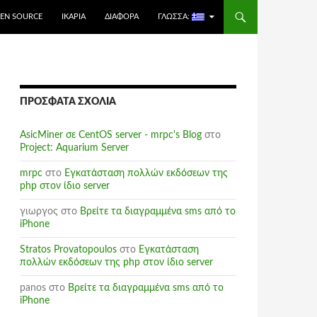
EN SOURCE
ΙΚΑΡΊΑ
ΔΙΆΦΟΡΑ
ΓΛΏΣΣΑ:
ΠΡΌΣΦΑΤΑ ΣΧΌΛΙΑ
AsicMiner σε CentOS server - mrpc's Blog
στο
Project: Aquarium Server
mrpc
στο
Εγκατάσταση πολλών εκδόσεων της
php στον ίδιο server
γιωργος
στο
Βρείτε τα διαγραμμένα sms από το
iPhone
Stratos Provatopoulos
στο
Εγκατάσταση
πολλών εκδόσεων της php στον ίδιο server
panos
στο
Βρείτε τα διαγραμμένα sms από το
iPhone