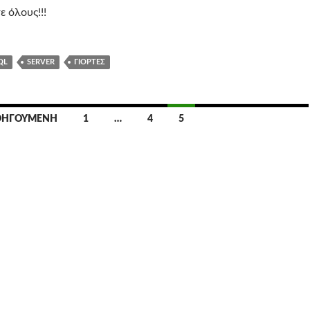
 όλους!!!
QL
SERVER
ΓΙΟΡΤΈΣ
ΟΗΓΟΎΜΕΝΗ
1
…
4
5