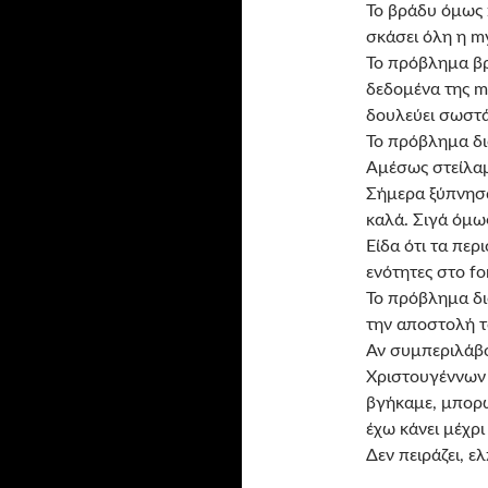
Το βράδυ όμως 
σκάσει όλη η m
Το πρόβλημα βρί
δεδομένα της my
δουλεύει σωστά
Το πρόβλημα δι
Αμέσως στείλαμ
Σήμερα ξύπνησα
καλά. Σιγά όμω
Είδα ότι τα πε
ενότητες στο f
Το πρόβλημα δι
την αποστολή τ
Αν συμπεριλάβο
Χριστουγέννων 
βγήκαμε, μπορώ
έχω κάνει μέχρ
Δεν πειράζει, ε