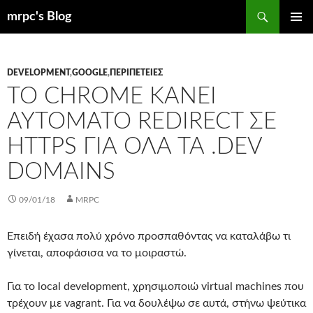
Μετάβαση
Αναζήτηση
mrpc's Blog
σε
ΚΎΡΙΟ
περιεχόμενο
ΜΕΝΟΎ
DEVELOPMENT
,
GOOGLE
,
ΠΕΡΙΠΈΤΕΙΕΣ
ΤΟ CHROME ΚΆΝΕΙ
ΑΥΤΌΜΑΤΟ REDIRECT ΣΕ
HTTPS ΓΙΑ ΌΛΑ ΤΑ .DEV
DOMAINS
09/01/18
MRPC
Επειδή έχασα πολύ χρόνο προσπαθόντας να καταλάβω τι
γίνεται, αποφάσισα να το μοιραστώ.
Για το local development, χρησιμοποιώ virtual machines που
τρέχουν με vagrant. Για να δουλέψω σε αυτά, στήνω ψεύτικα