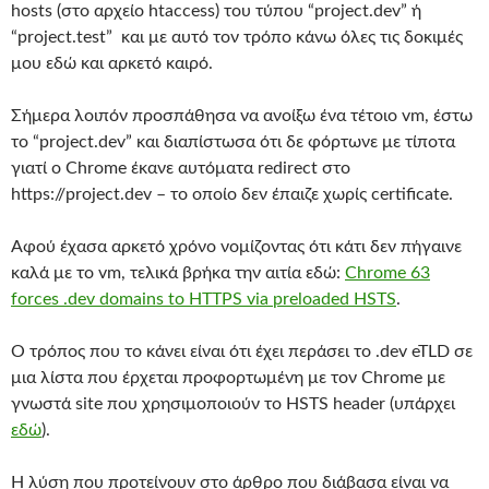
hosts (στο αρχείο htaccess) του τύπου “project.dev” ή
“project.test” και με αυτό τον τρόπο κάνω όλες τις δοκιμές
μου εδώ και αρκετό καιρό.
Σήμερα λοιπόν προσπάθησα να ανοίξω ένα τέτοιο vm, έστω
το “project.dev” και διαπίστωσα ότι δε φόρτωνε με τίποτα
γιατί ο Chrome έκανε αυτόματα redirect στο
https://project.dev – το οποίο δεν έπαιζε χωρίς certificate.
Αφού έχασα αρκετό χρόνο νομίζοντας ότι κάτι δεν πήγαινε
καλά με το vm, τελικά βρήκα την αιτία εδώ:
Chrome 63
forces .dev domains to HTTPS via preloaded HSTS
.
Ο τρόπος που το κάνει είναι ότι έχει περάσει το .dev eTLD σε
μια λίστα που έρχεται προφορτωμένη με τον Chrome με
γνωστά site που χρησιμοποιούν το HSTS header (υπάρχει
εδώ
).
Η λύση που προτείνουν στο άρθρο που διάβασα είναι να