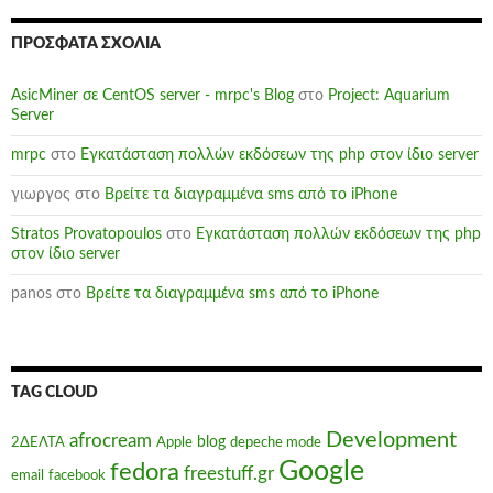
ΠΡΌΣΦΑΤΑ ΣΧΌΛΙΑ
AsicMiner σε CentOS server - mrpc's Blog
στο
Project: Aquarium
Server
mrpc
στο
Εγκατάσταση πολλών εκδόσεων της php στον ίδιο server
γιωργος
στο
Βρείτε τα διαγραμμένα sms από το iPhone
Stratos Provatopoulos
στο
Εγκατάσταση πολλών εκδόσεων της php
στον ίδιο server
panos
στο
Βρείτε τα διαγραμμένα sms από το iPhone
TAG CLOUD
Development
afrocream
blog
2ΔΕΛΤΑ
Apple
depeche mode
Google
fedora
freestuff.gr
email
facebook