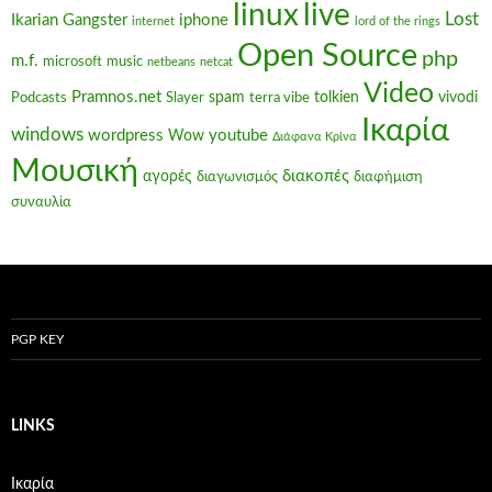
linux
live
Lost
Ikarian Gangster
iphone
internet
lord of the rings
Open Source
php
m.f.
microsoft
music
netbeans
netcat
Video
Pramnos.net
spam
tolkien
vivodi
Podcasts
Slayer
terra vibe
Ικαρία
windows
wordpress
youtube
Wow
Διάφανα Κρίνα
Μουσική
διακοπές
αγορές
διαγωνισμός
διαφήμιση
συναυλία
PGP KEY
LINKS
Ικαρία