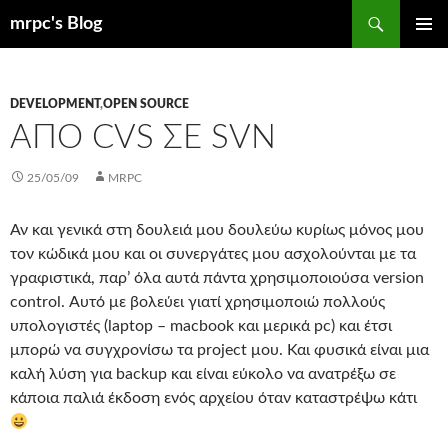
Μετάβαση
Αναζήτηση
mrpc's Blog
σε
ΚΎΡΙΟ
περιεχόμενο
ΜΕΝΟΎ
DEVELOPMENT
,
OPEN SOURCE
ΑΠΌ CVS ΣΕ SVN
25/05/09
MRPC
Αν και γενικά στη δουλειά μου δουλεύω κυρίως μόνος μου
τον κώδικά μου και οι συνεργάτες μου ασχολούνται με τα
γραφιστικά, παρ’ όλα αυτά πάντα χρησιμοποιούσα version
control. Αυτό με βολεύει γιατί χρησιμοποιώ πολλούς
υπολογιστές (laptop – macbook και μερικά pc) και έτσι
μπορώ να συγχρονίσω τα project μου. Και φυσικά είναι μια
καλή λύση για backup και είναι εύκολο να ανατρέξω σε
κάποια παλιά έκδοση ενός αρχείου όταν καταστρέψω κάτι