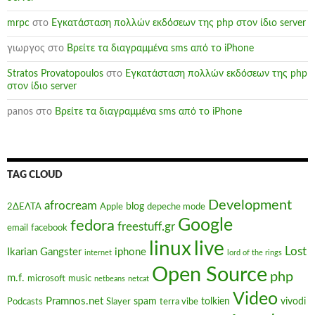
mrpc
στο
Εγκατάσταση πολλών εκδόσεων της php στον ίδιο server
γιωργος
στο
Βρείτε τα διαγραμμένα sms από το iPhone
Stratos Provatopoulos
στο
Εγκατάσταση πολλών εκδόσεων της php
στον ίδιο server
panos
στο
Βρείτε τα διαγραμμένα sms από το iPhone
TAG CLOUD
Development
afrocream
blog
2ΔΕΛΤΑ
Apple
depeche mode
Google
fedora
freestuff.gr
email
facebook
linux
live
Lost
Ikarian Gangster
iphone
internet
lord of the rings
Open Source
php
m.f.
microsoft
music
netbeans
netcat
Video
Pramnos.net
spam
tolkien
vivodi
Podcasts
Slayer
terra vibe