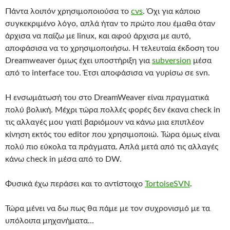
Πάντα λοιπόν χρησιμοποιούσα το
cvs
. Όχι για κάποιο
συγκεκριμένο λόγο, απλά ήταν το πρώτο που έμαθα όταν
άρχισα να παίζω με linux, και αφού άρχισα με αυτό,
αποφάσισα να το χρησιμοποιήσω. Η τελευταία έκδοση του
Dreamweaver όμως έχει υποστήριξη για
subversion
μέσα
από το interface του. Έτσι αποφάσισα να γυρίσω σε svn.
Η ενσωμάτωσή του στο DreamWeaver είναι πραγματικά
πολύ βολική. Μέχρι τώρα πολλές φορές δεν έκανα check in
τις αλλαγές μου γιατί βαριόμουν να κάνω μια επιπλέον
κίνηση εκτός του editor που χρησιμοποιώ. Τώρα όμως είναι
πολύ πιο εύκολα τα πράγματα. Απλά μετά από τις αλλαγές
κάνω check in μέσα από το DW.
Φυσικά έχω περάσει και το αντίστοιχο
TortoiseSVN
.
Τώρα μένει να δω πως θα πάμε με τον συχρονισμό με τα
υπόλοιπα μηχανήματα…