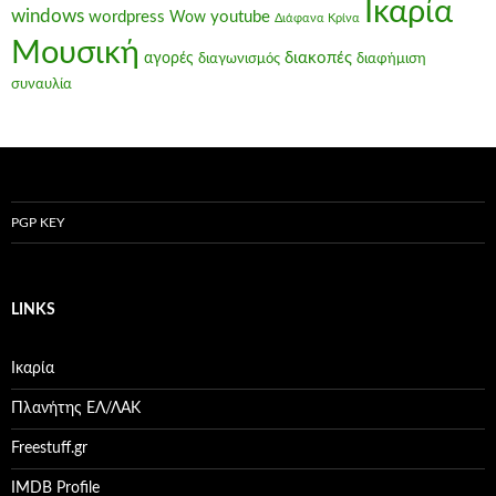
Ικαρία
windows
wordpress
youtube
Wow
Διάφανα Κρίνα
Μουσική
διακοπές
αγορές
διαγωνισμός
διαφήμιση
συναυλία
PGP KEY
LINKS
Ικαρία
Πλανήτης ΕΛ/ΛΑΚ
Freestuff.gr
IMDB Profile