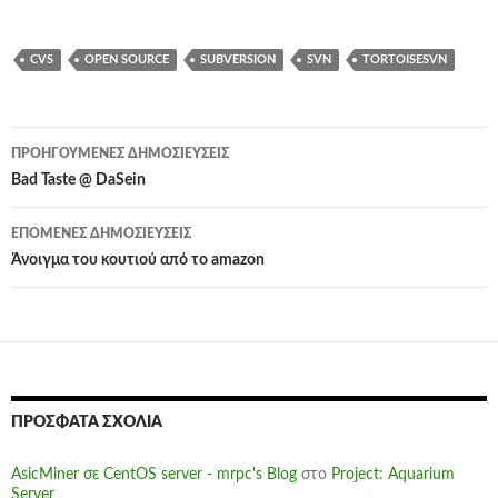
CVS
OPEN SOURCE
SUBVERSION
SVN
TORTOISESVN
Πλοήγηση
ΠΡΟΗΓΟΎΜΕΝΕΣ ΔΗΜΟΣΙΕΎΣΕΙΣ
άρθρων
Bad Taste @ DaSein
ΕΠΌΜΕΝΕΣ ΔΗΜΟΣΙΕΎΣΕΙΣ
Άνοιγμα του κουτιού από το amazon
ΠΡΌΣΦΑΤΑ ΣΧΌΛΙΑ
AsicMiner σε CentOS server - mrpc's Blog
στο
Project: Aquarium
Server