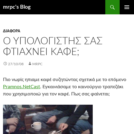
Μετάβαση
Αναζήτηση
mrpc's Blog
σε
ΚΎΡΙΟ
περιεχόμενο
ΜΕΝΟΎ
ΔΙΆΦΟΡΑ
Ο ΥΠΟΛΟΓΙΣΤΉΣ ΣΑΣ
ΦΤΙΆΧΝΕΙ ΚΑΦΈ;
27/10/08
MRPC
Πιο νωρίς ηπιαμε καφέ συζητώντας σχετικά με το επόμενο
Pramnos.NetCast
. Εγκαινιάσαμε το καινούργιο τραπεζάκι
που χρησιμοποιώ για τον καφέ. Πως σας φαίνεται;