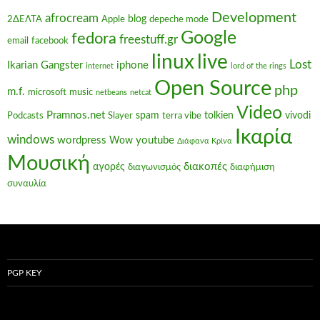
Development
afrocream
blog
2ΔΕΛΤΑ
Apple
depeche mode
Google
fedora
freestuff.gr
email
facebook
linux
live
Lost
Ikarian Gangster
iphone
internet
lord of the rings
Open Source
php
m.f.
microsoft
music
netbeans
netcat
Video
Pramnos.net
spam
tolkien
vivodi
Podcasts
Slayer
terra vibe
Ικαρία
windows
wordpress
youtube
Wow
Διάφανα Κρίνα
Μουσική
διακοπές
αγορές
διαγωνισμός
διαφήμιση
συναυλία
PGP KEY