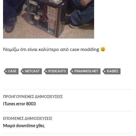
Νομίζω ότι είναι καλύτερο από case modding
CASE
NETCAST
PODCASTS
PRAMNOS.NET
ΚΑΦΈΣ
Πλοήγηση
ΠΡΟΗΓΟΎΜΕΝΕΣ ΔΗΜΟΣΙΕΎΣΕΙΣ
άρθρων
iTunes error 8003
ΕΠΌΜΕΝΕΣ ΔΗΜΟΣΙΕΎΣΕΙΣ
Μικρό downtime χθες