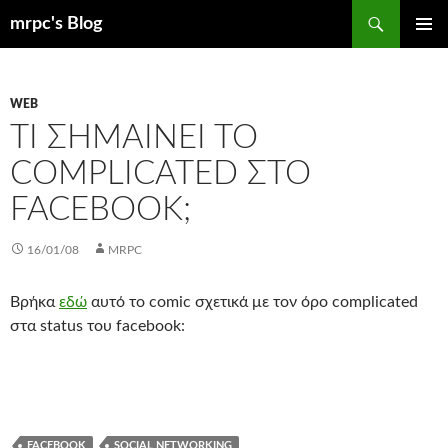
Μετάβαση
Αναζήτηση
mrpc's Blog
σε
ΚΎΡΙΟ
περιεχόμενο
ΜΕΝΟΎ
WEB
ΤΙ ΣΗΜΑΊΝΕΙ ΤΟ
COMPLICATED ΣΤΟ
FACEBOOK;
16/01/08
MRPC
Βρήκα
εδώ
αυτό το comic σχετικά με τον όρο complicated
στα status του facebook:
FACEBOOK
SOCIAL NETWORKING