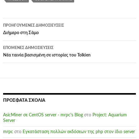
Πλοήγηση
ΠΡΟΗΓΟΎΜΕΝΕΣ ΔΗΜΟΣΙΕΎΣΕΙΣ
άρθρων
Διήμερο στη Σάμο
ΕΠΌΜΕΝΕΣ ΔΗΜΟΣΙΕΎΣΕΙΣ
Νέα ταινία βασισμένη σε ιστορίες του Tolkien
ΠΡΌΣΦΑΤΑ ΣΧΌΛΙΑ
AsicMiner σε CentOS server - mrpc's Blog
στο
Project: Aquarium
Server
mrpc
στο
Εγκατάσταση πολλών εκδόσεων της php στον ίδιο server