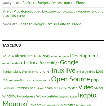
γιωργος
στο
Βρείτε τα διαγραμμένα sms από το iPhone
Stratos Provatopoulos
στο
Εγκατάσταση πολλών εκδόσεων της php
στον ίδιο server
panos
στο
Βρείτε τα διαγραμμένα sms από το iPhone
TAG CLOUD
Development
afrocream
blog
2ΔΕΛΤΑ
Apple
depeche mode
Google
fedora
freestuff.gr
email
facebook
linux
live
Lost
Ikarian Gangster
iphone
internet
lord of the rings
Open Source
php
m.f.
microsoft
music
netbeans
netcat
Video
Pramnos.net
spam
tolkien
vivodi
Podcasts
Slayer
terra vibe
Ικαρία
windows
wordpress
youtube
Wow
Διάφανα Κρίνα
Μουσική
διακοπές
αγορές
διαγωνισμός
διαφήμιση