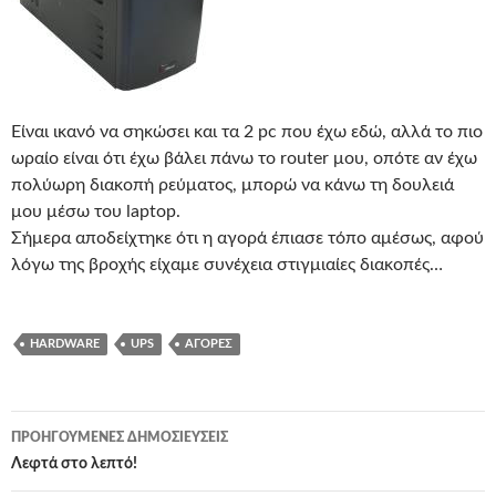
Είναι ικανό να σηκώσει και τα 2 pc που έχω εδώ, αλλά το πιο
ωραίο είναι ότι έχω βάλει πάνω το router μου, οπότε αν έχω
πολύωρη διακοπή ρεύματος, μπορώ να κάνω τη δουλειά
μου μέσω του laptop.
Σήμερα αποδείχτηκε ότι η αγορά έπιασε τόπο αμέσως, αφού
λόγω της βροχής είχαμε συνέχεια στιγμιαίες διακοπές…
HARDWARE
UPS
ΑΓΟΡΈΣ
Πλοήγηση
ΠΡΟΗΓΟΎΜΕΝΕΣ ΔΗΜΟΣΙΕΎΣΕΙΣ
άρθρων
Λεφτά στο λεπτό!