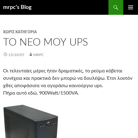
Μετάβαση
Αναζήτηση
mrpc's Blog
σε
ΚΎΡΙΟ
περιεχόμενο
ΜΕΝΟΎ
ΧΩΡΊΣ ΚΑΤΗΓΟΡΊΑ
ΤΟ ΝΈΟ ΜΟΥ UPS
13/10/07
MRPC
Οι τελευταίες μέρες ήταν δραματικές, το ρεύμα κόβεται
συνέχεια και πρακτικά δεν μπορώ να δουλέψω. Έτσι λοιπόν
χθες αποφάσισα να αγοράσω καινούργιο ups.
Πήρα αυτό εδώ, 900Watt/1500VA.