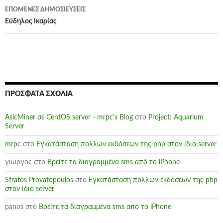
ΕΠΌΜΕΝΕΣ ΔΗΜΟΣΙΕΎΣΕΙΣ
Εύδηλος Ικαρίας
ΠΡΌΣΦΑΤΑ ΣΧΌΛΙΑ
AsicMiner σε CentOS server - mrpc's Blog
στο
Project: Aquarium
Server
mrpc
στο
Εγκατάσταση πολλών εκδόσεων της php στον ίδιο server
γιωργος
στο
Βρείτε τα διαγραμμένα sms από το iPhone
Stratos Provatopoulos
στο
Εγκατάσταση πολλών εκδόσεων της php
στον ίδιο server
panos
στο
Βρείτε τα διαγραμμένα sms από το iPhone