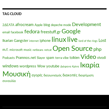
TAG CLOUD
Development
afrocream
blog
2ΔΕΛΤΑ
Apple
depeche mode
Google
fedora
freestuff.gr
email
facebook
linux
live
Lost
Ikarian Gangster
iphone
internet
lord of the rings
Open Source
php
m.f.
microsoft
music
netbeans
netcat
Video
Pramnos.net
spam
tolkien
vivodi
Podcasts
Slayer
terra vibe
Ικαρία
windows
wordpress
youtube
Wow
Διάφανα Κρίνα
Μουσική
διακοπές
αγορές
διαγωνισμός
διαφήμιση
συναυλία