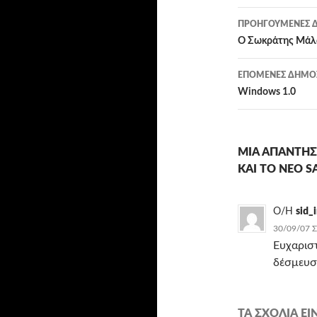
Πλοήγησ
ΠΡΟΗΓΟΎΜΕΝΕΣ Δ
άρθρων
Ο Σωκράτης Μάλαμ
ΕΠΌΜΕΝΕΣ ΔΗΜΟΣ
Windows 1.0
ΜΊΑ ΑΠΆΝΤΗΣ
ΚΑΙ ΤΟ ΝΈΟ S
Ο/Η
sid_
30/09/07 Σ
Ευχαριστ
δέσμευσ
ΤΑ ΣΧΌΛΙΑ ΕΊΝ