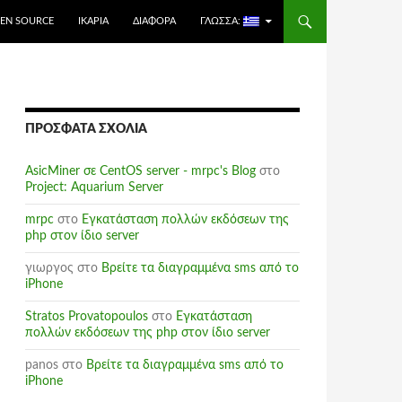
EN SOURCE
ΙΚΑΡΊΑ
ΔΙΆΦΟΡΑ
ΓΛΏΣΣΑ:
ΠΡΌΣΦΑΤΑ ΣΧΌΛΙΑ
AsicMiner σε CentOS server - mrpc's Blog
στο
Project: Aquarium Server
mrpc
στο
Εγκατάσταση πολλών εκδόσεων της
php στον ίδιο server
γιωργος
στο
Βρείτε τα διαγραμμένα sms από το
iPhone
Stratos Provatopoulos
στο
Εγκατάσταση
πολλών εκδόσεων της php στον ίδιο server
panos
στο
Βρείτε τα διαγραμμένα sms από το
iPhone