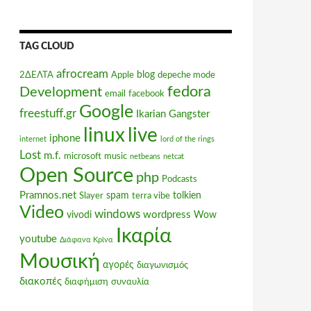
TAG CLOUD
afrocream
blog
2ΔΕΛΤΑ
Apple
depeche mode
fedora
Development
email
facebook
Google
freestuff.gr
Ikarian Gangster
linux
live
iphone
internet
lord of the rings
Lost
m.f.
microsoft
music
netbeans
netcat
Open Source
php
Podcasts
Pramnos.net
spam
tolkien
Slayer
terra vibe
Video
windows
wordpress
vivodi
Wow
Ικαρία
youtube
Διάφανα Κρίνα
Μουσική
αγορές
διαγωνισμός
διακοπές
διαφήμιση
συναυλία