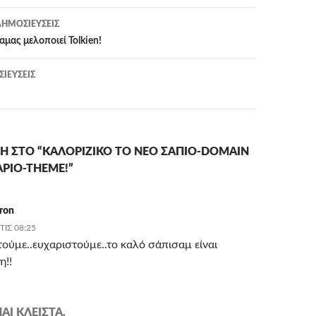
η
ΗΜΟΣΙΕΎΣΕΙΣ
ας μελοποιεί Tolkien!
ΙΕΎΣΕΙΣ
Η ΣΤΟ “ΚΑΛΟΡΊΖΙΚΟ ΤΟ ΝΈΟ ΣΑΠΙΟ-DOMAIN
APIO-THEME!”
iron
ΤΙΣ 08:25
ούμε..ευχαριστούμε..το καλό σάπισαμ είναι
η!!
ΑΙ ΚΛΕΙΣΤΆ.