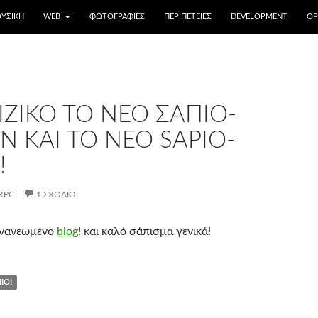
ΥΣΙΚΉ
WEB
ΦΩΤΟΓΡΑΦΊΕΣ
ΠΕΡΙΠΈΤΕΙΕΣ
DEVELOPMENT
OP
ΖΙΚΟ ΤΟ ΝΈΟ ΣΑΠΙΟ-
 ΚΑΙ ΤΟ ΝΈΟ SAPIO-
!
RPC
1 ΣΧΌΛΙΟ
ανανεωμένο
blog
! και καλό σάπισμα γενικά!
ΙΟΙ