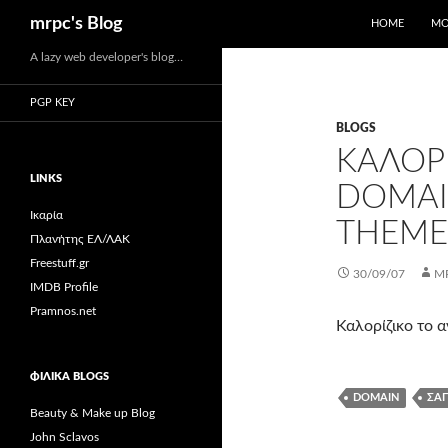
Αναζήτηση
mrpc's Blog
HOME
ΜΟ
Μετάβαση
A lazy web developer's blog…
σε
PGP KEY
περιεχόμενο
ΒLOGS
ΚΑΛΟΡΊ
LINKS
DOMAIN
Ικαρία
THEME
Πλανήτης ΕΛ/ΛΑΚ
Freestuff.gr
30/09/07
M
IMDB Profile
Pramnos.net
Καλορίζικο το 
ΦΙΛΙΚΆ BLOGS
DOMAIN
ΣΆΠ
Beauty & Make up Blog
John Sclavos