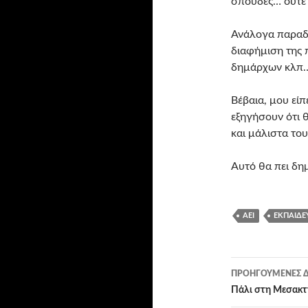
σπουδές… ούτε 
Ανάλογα παραδε
διαφήμιση της 
δημάρχων κλπ
Βέβαια, μου εί
εξηγήσουν ότι θ
και μάλιστα τ
Αυτό θα πει δη
ΑΕΙ
ΕΚΠΑΊΔΕ
Πλοήγησ
ΠΡΟΗΓΟΎΜΕΝΕΣ Δ
άρθρων
Πάλι στη Μεσακ