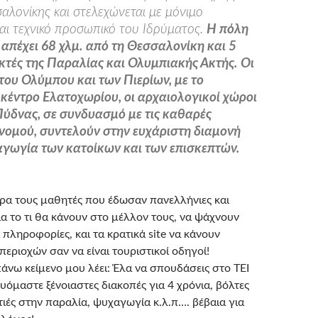
σαλονίκης και στελεχώνεται με μόνιμο
και τεχνικό προσωπικό του Ιδρύματος.
Η πόλη
 απέχει 68 χλμ. από τη Θεσσαλονίκη και 5
ακτές της Παραλίας και Ολυμπιακής Ακτής. Οι
 του Ολύμπου και των Πιερίων, με το
 κέντρο Ελατοχωρίου, οι αρχαιολογικοί χώροι
Πύδνας, σε συνδυασμό με τις καθαρές
 νομού, συντελούν στην ευχάριστη διαμονή
αγωγία των κατοίκων και των επισκεπτών.
ρα τους μαθητές που έδωσαν πανελλήνιες και
ια το τι θα κάνουν στο μέλλον τους, να ψάχνουν
α πληροφορίες, και τα κρατικά site να κάνουν
εριοχών σαν να είναι τουριστικοί οδηγοί!
άνω κείμενο μου λέει: Έλα να σπουδάσεις στο ΤΕΙ
υόμαστε ξένοιαστες διακοπές για 4 χρόνια, βόλτες
τιές στην παραλία, ψυχαγωγία κ.λ.π…. βέβαια για