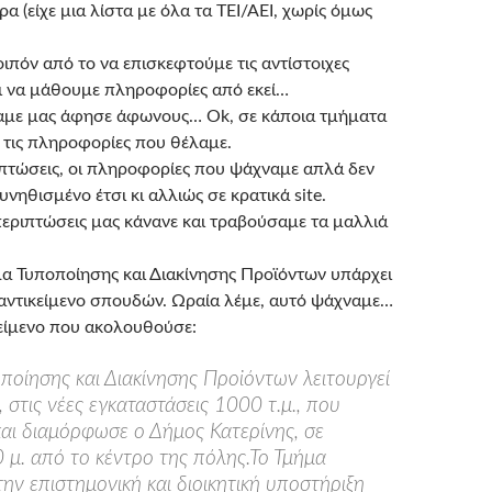
ρα (είχε μια λίστα με όλα τα ΤΕΙ/ΑΕΙ, χωρίς όμως
οιπόν από το να επισκεφτούμε τις αντίστοιχες
αι να μάθουμε πληροφορίες από εκεί…
αμε μας άφησε άφωνους… Ok, σε κάποια τμήματα
 τις πληροφορίες που θέλαμε.
ιπτώσεις, οι πληροφορίες που ψάχναμε απλά δεν
υνηθισμένο έτσι κι αλλιώς σε κρατικά site.
εριπτώσεις μας κάνανε και τραβούσαμε τα μαλλιά
α Τυποποίησης και Διακίνησης Προϊόντων υπάρχει
 αντικείμενο σπουδών. Ωραία λέμε, αυτό ψάχναμε…
κείμενο που ακολουθούσε:
ποίησης και Διακίνησης Προϊόντων λειτουργεί
 στις νέες εγκαταστάσεις 1000 τ.μ., που
αι διαμόρφωσε ο Δήμος Κατερίνης, σε
μ. από το κέντρο της πόλης.Το Τμήμα
την επιστημονική και διοικητική υποστήριξη