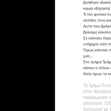
βοήθησε ιδιαίτε
καμία εξήγηση).
Τι πιο φυσικό λ
σελίδες τους κ
Αυτό που βρήκ
βρίκαμε εύκολα
Σε κάποιες περ
υπήρχαν, κάτι σ
Όμως κάποιες π
μας…
Στο τμήμα Τμήμ
κάπου ο τίτλος
δείτε όμως το 
Το Τμήμα Τυπο
στην Κατερίνη,
παραχώρησε κ
απόσταση 500 
λειτουργεί με 