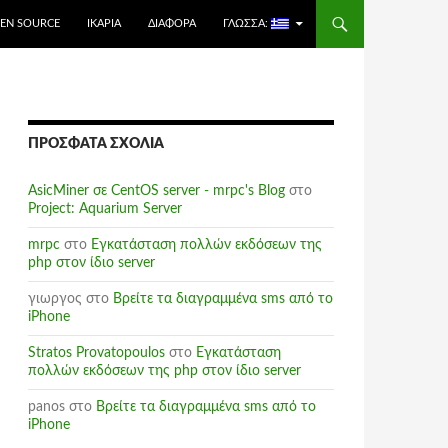
EN SOURCE
ΙΚΑΡΊΑ
ΔΙΆΦΟΡΑ
ΓΛΏΣΣΑ:
ΠΡΌΣΦΑΤΑ ΣΧΌΛΙΑ
AsicMiner σε CentOS server - mrpc's Blog
στο
Project: Aquarium Server
mrpc
στο
Εγκατάσταση πολλών εκδόσεων της
php στον ίδιο server
γιωργος
στο
Βρείτε τα διαγραμμένα sms από το
iPhone
Stratos Provatopoulos
στο
Εγκατάσταση
πολλών εκδόσεων της php στον ίδιο server
panos
στο
Βρείτε τα διαγραμμένα sms από το
iPhone