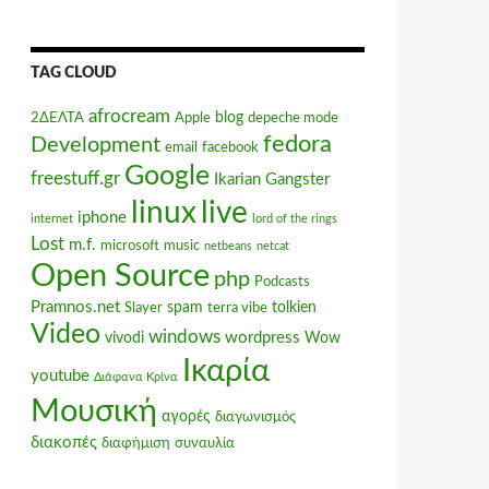
TAG CLOUD
afrocream
blog
2ΔΕΛΤΑ
Apple
depeche mode
fedora
Development
email
facebook
Google
freestuff.gr
Ikarian Gangster
linux
live
iphone
internet
lord of the rings
Lost
m.f.
microsoft
music
netbeans
netcat
Open Source
php
Podcasts
Pramnos.net
spam
tolkien
Slayer
terra vibe
Video
windows
wordpress
vivodi
Wow
Ικαρία
youtube
Διάφανα Κρίνα
Μουσική
αγορές
διαγωνισμός
διακοπές
διαφήμιση
συναυλία