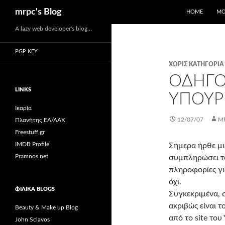
Αναζήτηση
mrpc's Blog
HOME
ΜΟ
Μετάβαση
A lazy web developer's blog…
σε
PGP KEY
περιεχόμενο
ΧΩΡΊΣ ΚΑΤΗΓΟΡΊΑ
ΟΔΗΓΌ
LINKS
ΥΠΟΥΡ
Ικαρία
12/07/07
M
Πλανήτης ΕΛ/ΛΑΚ
Freestuff.gr
IMDB Profile
Σήμερα ήρθε μι
Pramnos.net
συμπληρώσει το
πληροφορίες για
όχι.
ΦΙΛΙΚΆ BLOGS
Συγκεκριμένα, σ
ακριβώς είναι τ
Beauty & Make up Blog
από το site του
John Sclavos