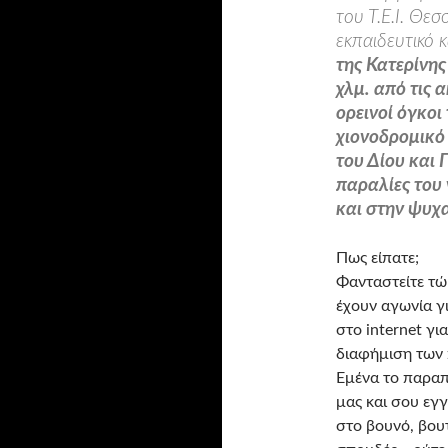
του Τ.Ε.Ι. Θεσ
εκπαιδευτικό 
της Κατερίνης
χλμ. από τις 
ορεινοί όγκοι
χιονοδρομικό
του Δίου και 
παραλίες του
και στην ψυχ
Πως είπατε;
Φανταστείτε τώ
έχουν αγωνία γ
στο internet γι
διαφήμιση των π
Εμένα το παραπ
μας και σου εγγ
στο βουνό, βου