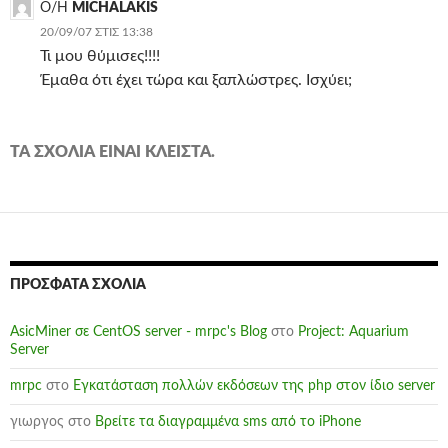
Ο/Η
MICHALAKIS
20/09/07 ΣΤΙΣ 13:38
Τι μου θύμισες!!!!
Έμαθα ότι έχει τώρα και ξαπλώστρες. Ισχύει;
ΤΑ ΣΧΌΛΙΑ ΕΊΝΑΙ ΚΛΕΙΣΤΆ.
ΠΡΌΣΦΑΤΑ ΣΧΌΛΙΑ
AsicMiner σε CentOS server - mrpc's Blog
στο
Project: Aquarium
Server
mrpc
στο
Εγκατάσταση πολλών εκδόσεων της php στον ίδιο server
γιωργος
στο
Βρείτε τα διαγραμμένα sms από το iPhone