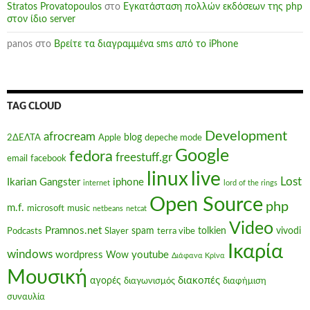
Stratos Provatopoulos
στο
Εγκατάσταση πολλών εκδόσεων της php
στον ίδιο server
panos
στο
Βρείτε τα διαγραμμένα sms από το iPhone
TAG CLOUD
Development
afrocream
blog
2ΔΕΛΤΑ
Apple
depeche mode
Google
fedora
freestuff.gr
email
facebook
linux
live
Lost
Ikarian Gangster
iphone
internet
lord of the rings
Open Source
php
m.f.
microsoft
music
netbeans
netcat
Video
Pramnos.net
spam
tolkien
vivodi
Podcasts
Slayer
terra vibe
Ικαρία
windows
wordpress
youtube
Wow
Διάφανα Κρίνα
Μουσική
διακοπές
αγορές
διαγωνισμός
διαφήμιση
συναυλία