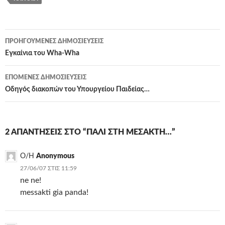
Πλοήγηση
ΠΡΟΗΓΟΎΜΕΝΕΣ ΔΗΜΟΣΙΕΎΣΕΙΣ
άρθρων
Εγκαίνια του Wha-Wha
ΕΠΌΜΕΝΕΣ ΔΗΜΟΣΙΕΎΣΕΙΣ
Οδηγός διακοπών του Υπουργείου Παιδείας…
2 ΑΠΑΝΤΉΣΕΙΣ ΣΤΟ “ΠΆΛΙ ΣΤΗ ΜΕΣΑΚΤΉ…”
Ο/Η
Anonymous
27/06/07 ΣΤΙΣ 11:59
ne ne!
messakti gia panda!