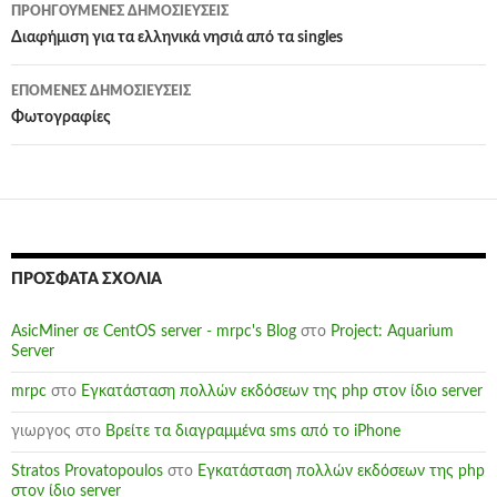
Πλοήγηση
ΠΡΟΗΓΟΎΜΕΝΕΣ ΔΗΜΟΣΙΕΎΣΕΙΣ
άρθρων
Διαφήμιση για τα ελληνικά νησιά από τα singles
ΕΠΌΜΕΝΕΣ ΔΗΜΟΣΙΕΎΣΕΙΣ
Φωτογραφίες
ΠΡΌΣΦΑΤΑ ΣΧΌΛΙΑ
AsicMiner σε CentOS server - mrpc's Blog
στο
Project: Aquarium
Server
mrpc
στο
Εγκατάσταση πολλών εκδόσεων της php στον ίδιο server
γιωργος
στο
Βρείτε τα διαγραμμένα sms από το iPhone
Stratos Provatopoulos
στο
Εγκατάσταση πολλών εκδόσεων της php
στον ίδιο server