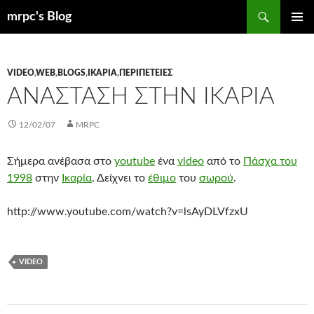
Μετάβαση
Αναζήτηση
mrpc's Blog
σε
ΚΎΡΙΟ
περιεχόμενο
ΜΕΝΟΎ
VIDEO
,
WEB
,
ΒLOGS
,
ΙΚΑΡΊΑ
,
ΠΕΡΙΠΈΤΕΙΕΣ
ΑΝΆΣΤΑΣΗ ΣΤΗΝ ΙΚΑΡΊΑ
12/02/07
MRPC
Σήμερα ανέβασα στο
youtube
ένα
video
από το
Πάσχα του
1998
στην
Ικαρία
. Δείχνει το
έθιμο
του
σωρού
.
http://www.youtube.com/watch?v=lsAyDLVfzxU
VIDEO