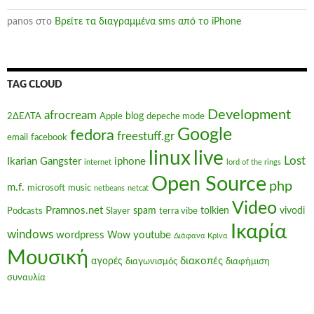
panos
στο
Βρείτε τα διαγραμμένα sms από το iPhone
TAG CLOUD
Development
afrocream
blog
2ΔΕΛΤΑ
Apple
depeche mode
Google
fedora
freestuff.gr
email
facebook
linux
live
Lost
Ikarian Gangster
iphone
internet
lord of the rings
Open Source
php
m.f.
microsoft
music
netbeans
netcat
Video
Pramnos.net
spam
tolkien
vivodi
Podcasts
Slayer
terra vibe
Ικαρία
windows
wordpress
youtube
Wow
Διάφανα Κρίνα
Μουσική
διακοπές
αγορές
διαγωνισμός
διαφήμιση
συναυλία