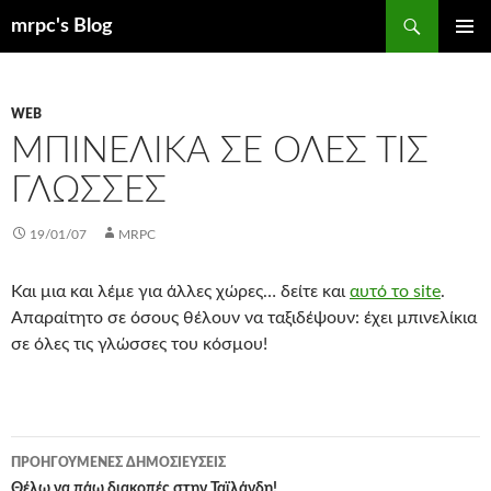
Μετάβαση
Αναζήτηση
mrpc's Blog
σε
ΚΎΡΙΟ
περιεχόμενο
ΜΕΝΟΎ
WEB
ΜΠΙΝΕΛΊΚΑ ΣΕ ΌΛΕΣ ΤΙΣ
ΓΛΏΣΣΕΣ
19/01/07
MRPC
Και μια και λέμε για άλλες χώρες… δείτε και
αυτό το site
.
Απαραίτητο σε όσους θέλουν να ταξιδέψουν: έχει μπινελίκια
σε όλες τις γλώσσες του κόσμου!
Πλοήγηση
ΠΡΟΗΓΟΎΜΕΝΕΣ ΔΗΜΟΣΙΕΎΣΕΙΣ
Θέλω να πάω διακοπές στην Ταϊλάνδη!