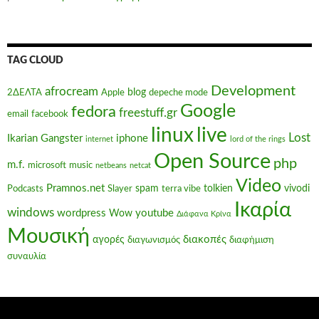
TAG CLOUD
Development
afrocream
blog
2ΔΕΛΤΑ
Apple
depeche mode
Google
fedora
freestuff.gr
email
facebook
linux
live
Lost
Ikarian Gangster
iphone
internet
lord of the rings
Open Source
php
m.f.
microsoft
music
netbeans
netcat
Video
Pramnos.net
spam
tolkien
vivodi
Podcasts
Slayer
terra vibe
Ικαρία
windows
wordpress
youtube
Wow
Διάφανα Κρίνα
Μουσική
διακοπές
αγορές
διαγωνισμός
διαφήμιση
συναυλία