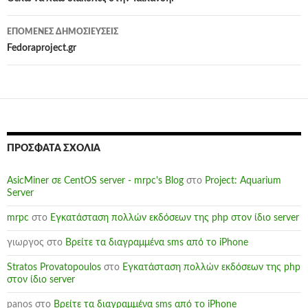
άρθρων
ΕΠΌΜΕΝΕΣ ΔΗΜΟΣΙΕΎΣΕΙΣ
Fedoraproject.gr
ΠΡΌΣΦΑΤΑ ΣΧΌΛΙΑ
AsicMiner σε CentOS server - mrpc's Blog
στο
Project: Aquarium
Server
mrpc
στο
Εγκατάσταση πολλών εκδόσεων της php στον ίδιο server
γιωργος
στο
Βρείτε τα διαγραμμένα sms από το iPhone
Stratos Provatopoulos
στο
Εγκατάσταση πολλών εκδόσεων της php
στον ίδιο server
panos
στο
Βρείτε τα διαγραμμένα sms από το iPhone