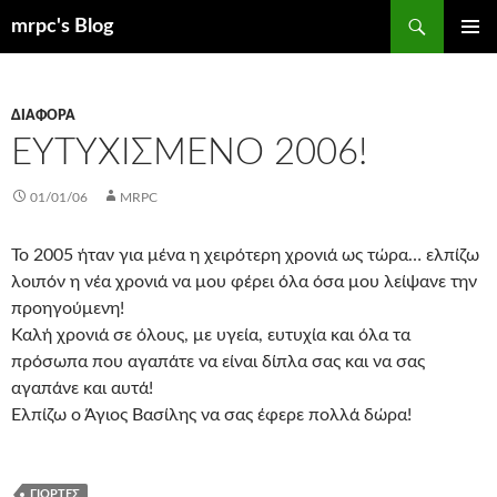
Μετάβαση
Αναζήτηση
mrpc's Blog
σε
ΚΎΡΙΟ
περιεχόμενο
ΜΕΝΟΎ
ΔΙΆΦΟΡΑ
ΕΥΤΥΧΙΣΜΈΝΟ 2006!
01/01/06
MRPC
Το 2005 ήταν για μένα η χειρότερη χρονιά ως τώρα… ελπίζω
λοιπόν η νέα χρονιά να μου φέρει όλα όσα μου λείψανε την
προηγούμενη!
Καλή χρονιά σε όλους, με υγεία, ευτυχία και όλα τα
πρόσωπα που αγαπάτε να είναι δίπλα σας και να σας
αγαπάνε και αυτά!
Ελπίζω ο Άγιος Βασίλης να σας έφερε πολλά δώρα!
ΓΙΟΡΤΈΣ