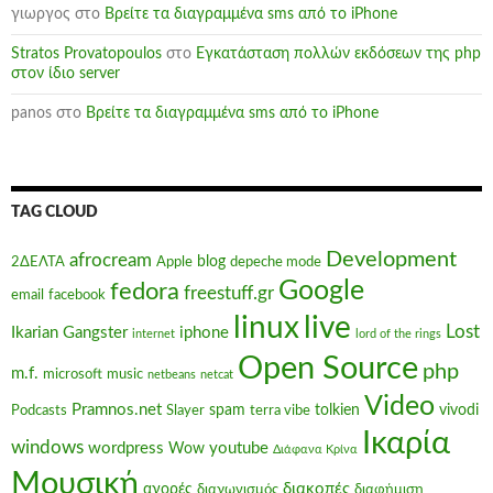
γιωργος
στο
Βρείτε τα διαγραμμένα sms από το iPhone
Stratos Provatopoulos
στο
Εγκατάσταση πολλών εκδόσεων της php
στον ίδιο server
panos
στο
Βρείτε τα διαγραμμένα sms από το iPhone
TAG CLOUD
Development
afrocream
blog
2ΔΕΛΤΑ
Apple
depeche mode
Google
fedora
freestuff.gr
email
facebook
linux
live
Lost
Ikarian Gangster
iphone
internet
lord of the rings
Open Source
php
m.f.
microsoft
music
netbeans
netcat
Video
Pramnos.net
spam
tolkien
vivodi
Podcasts
Slayer
terra vibe
Ικαρία
windows
wordpress
youtube
Wow
Διάφανα Κρίνα
Μουσική
διακοπές
αγορές
διαγωνισμός
διαφήμιση