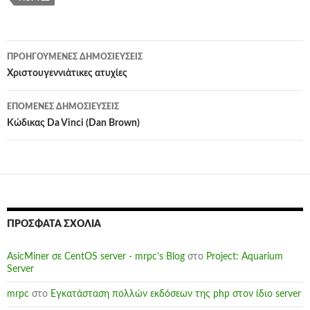
Πλοήγηση
ΠΡΟΗΓΟΎΜΕΝΕΣ ΔΗΜΟΣΙΕΎΣΕΙΣ
άρθρων
Χριστουγεννιάτικες ατυχίες
ΕΠΌΜΕΝΕΣ ΔΗΜΟΣΙΕΎΣΕΙΣ
Κώδικας Da Vinci (Dan Brown)
ΠΡΌΣΦΑΤΑ ΣΧΌΛΙΑ
AsicMiner σε CentOS server - mrpc's Blog
στο
Project: Aquarium
Server
mrpc
στο
Εγκατάσταση πολλών εκδόσεων της php στον ίδιο server