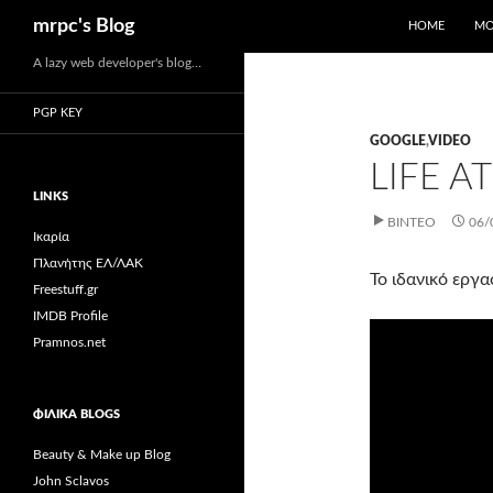
Αναζήτηση
mrpc's Blog
HOME
ΜΟ
Μετάβαση
A lazy web developer's blog…
σε
PGP KEY
περιεχόμενο
GOOGLE
,
VIDEO
LIFE A
LINKS
ΒΊΝΤΕΟ
06/
Ικαρία
Πλανήτης ΕΛ/ΛΑΚ
Το ιδανικό εργ
Freestuff.gr
IMDB Profile
Pramnos.net
ΦΙΛΙΚΆ BLOGS
Beauty & Make up Blog
John Sclavos