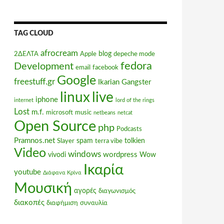
TAG CLOUD
afrocream
blog
2ΔΕΛΤΑ
Apple
depeche mode
fedora
Development
email
facebook
Google
freestuff.gr
Ikarian Gangster
linux
live
iphone
internet
lord of the rings
Lost
m.f.
microsoft
music
netbeans
netcat
Open Source
php
Podcasts
Pramnos.net
spam
tolkien
Slayer
terra vibe
Video
windows
wordpress
vivodi
Wow
Ικαρία
youtube
Διάφανα Κρίνα
Μουσική
αγορές
διαγωνισμός
διακοπές
διαφήμιση
συναυλία