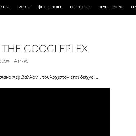
ΥΣΙΚΉ
WEB
ΦΩΤΟΓΡΑΦΊΕΣ
ΠΕΡΙΠΈΤΕΙΕΣ
DEVELOPMENT
OP
T THE GOOGLEPLEX
05/09
MRPC
ασιακό περιβάλλον… τουλάχιστον έτσι δείχνει…