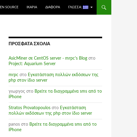
EN SOURCE
ΙΚΑΡΊΑ
ΔΙΆΦΟΡΑ
ΓΛΏΣΣΑ:
ΠΡΌΣΦΑΤΑ ΣΧΌΛΙΑ
AsicMiner σε CentOS server - mrpc's Blog
στο
Project: Aquarium Server
mrpc
στο
Εγκατάσταση πολλών εκδόσεων της
php στον ίδιο server
γιωργος
στο
Βρείτε τα διαγραμμένα sms από το
iPhone
Stratos Provatopoulos
στο
Εγκατάσταση
πολλών εκδόσεων της php στον ίδιο server
panos
στο
Βρείτε τα διαγραμμένα sms από το
iPhone