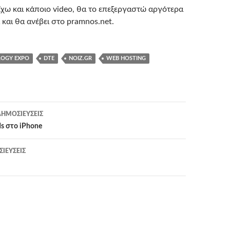
Έχω και κάποιο video, θα το επεξεργαστώ αργότερα
 και θα ανέβει στο pramnos.net.
LOGY EXPO
DTE
NOIZ.GR
WEB HOSTING
η
ΗΜΟΣΙΕΎΣΕΙΣ
s στο iPhone
ΙΕΎΣΕΙΣ