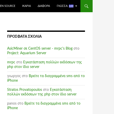
EN SOURCE
ΙΚΑΡΊΑ
ΔΙΆΦΟΡΑ
ΓΛΏΣΣΑ:
ΠΡΌΣΦΑΤΑ ΣΧΌΛΙΑ
AsicMiner σε CentOS server - mrpc's Blog
στο
Project: Aquarium Server
mrpc
στο
Εγκατάσταση πολλών εκδόσεων της
php στον ίδιο server
γιωργος
στο
Βρείτε τα διαγραμμένα sms από το
iPhone
Stratos Provatopoulos
στο
Εγκατάσταση
πολλών εκδόσεων της php στον ίδιο server
panos
στο
Βρείτε τα διαγραμμένα sms από το
iPhone