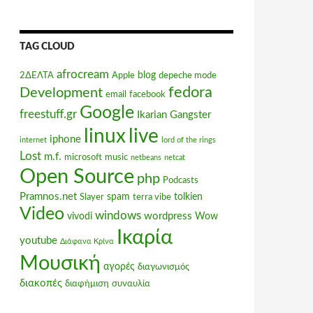
TAG CLOUD
afrocream
blog
2ΔΕΛΤΑ
Apple
depeche mode
fedora
Development
email
facebook
Google
freestuff.gr
Ikarian Gangster
linux
live
iphone
internet
lord of the rings
Lost
m.f.
microsoft
music
netbeans
netcat
Open Source
php
Podcasts
Pramnos.net
spam
tolkien
Slayer
terra vibe
Video
windows
wordpress
vivodi
Wow
Ικαρία
youtube
Διάφανα Κρίνα
Μουσική
αγορές
διαγωνισμός
διακοπές
διαφήμιση
συναυλία