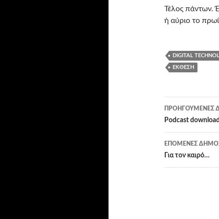
Τέλος πάντων. 
ή αύριο το πρωί
DIGITAL TECHNO
ΈΚΘΕΣΗ
Πλοήγησ
ΠΡΟΗΓΟΎΜΕΝΕΣ Δ
άρθρων
Podcast download
ΕΠΌΜΕΝΕΣ ΔΗΜΟΣ
Για τον καιρό…