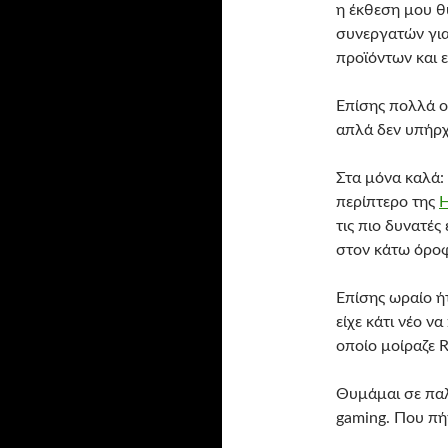
η έκθεση μου θ
συνεργατών για
προϊόντων και ε
Επίσης πολλά ο
απλά δεν υπήρχ
Στα μόνα καλά:
περίπτερο της
H
τις πιο δυνατές
στον κάτω όροφ
Επίσης ωραίο ή
είχε κάτι νέο ν
οποίο μοίραζε R
Θυμάμαι σε παλι
gaming. Που πή