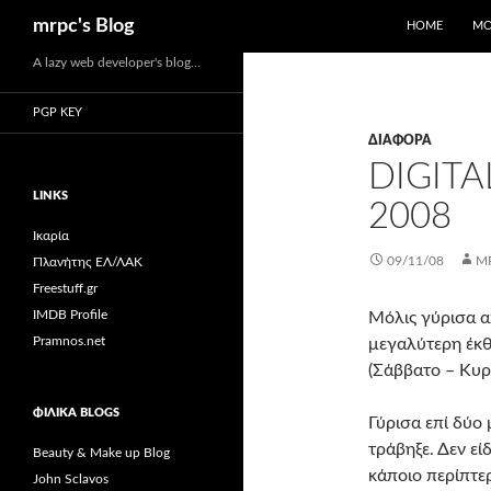
Αναζήτηση
mrpc's Blog
HOME
ΜΟ
Μετάβαση
A lazy web developer's blog…
σε
PGP KEY
περιεχόμενο
ΔΙΆΦΟΡΑ
DIGIT
LINKS
2008
Ικαρία
09/11/08
M
Πλανήτης ΕΛ/ΛΑΚ
Freestuff.gr
IMDB Profile
Μόλις γύρισα 
Pramnos.net
μεγαλύτερη έκθ
(Σάββατο – Κυρ
ΦΙΛΙΚΆ BLOGS
Γύρισα επί δύο 
τράβηξε. Δεν εί
Beauty & Make up Blog
κάποιο περίπτε
John Sclavos