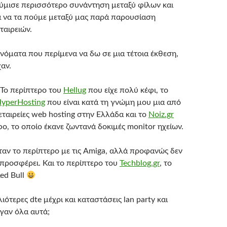
ύμισε περισσότερο συνάντηση μεταξύ φίλων και
 να τα πούμε μεταξύ μας παρά παρουσίαση
ταιρειών.
νόματα που περίμενα να δω σε μια τέτοια έκθεση,
αν.
 Το περίπτερο του
Hellug
που είχε πολύ κέφι, το
yperHosting
που είναι κατά τη γνώμη μου μια από
 εταιρείες web hosting στην Ελλάδα και το
Noiz.gr
ο, το οποίο έκανε ζωντανά δοκιμές monitor ηχείων.
ταν το περίπτερο με τις Amiga, αλλά προφανώς δεν
α προσφέρει. Και το περίπτερο του
Techblog.gr
, το
ed Bull
ότερες dte μέχρι και καταστάσεις lan party και
γαν όλα αυτά;